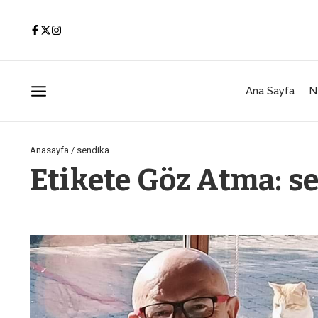
İçeriğe atla
Ana Sayfa
N
Anasayfa
/
sendika
Etikete Göz Atma: s