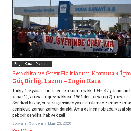
Engin Kara
Yazarlar
Sendika ve Grev Haklarını Korumak İçi
Güç Birliği Lazım – Engin Kara
Türkiye’de yasal olarak sendika kurma hakkı 1946-47 yıllarından 
yana (1) , anayasal grev hakkı ise 1961’den bu yana (2) mevcut.
Sendikal haklar, bu süre içerisinde yasal düzlemde zaman zama
genişleyip zaman zaman daraldı. Ama gelinen noktada, yasal ol
pek çok sendikal hak ve özell...
Sosyalist Gündem
Ekim 23, 2020
Read More