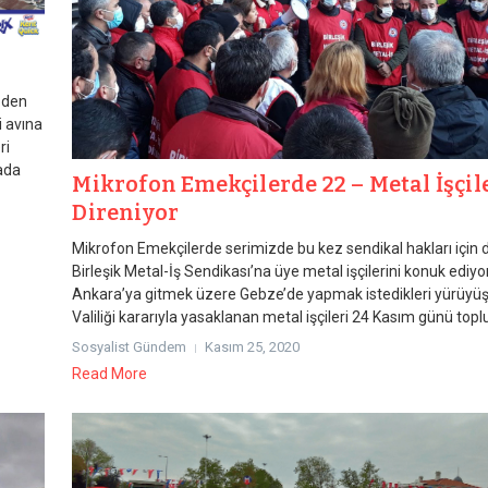
izden
i avına
ri
kada
Mikrofon Emekçilerde 22 – Metal İşçil
Direniyor
Mikrofon Emekçilerde serimizde bu kez sendikal hakları için 
Birleşik Metal-İş Sendikası’na üye metal işçilerini konuk ediyo
Ankara’ya gitmek üzere Gebze’de yapmak istedikleri yürüyüş
Valiliği kararıyla yasaklanan metal işçileri 24 Kasım günü toplu
Sosyalist Gündem
Kasım 25, 2020
Read More