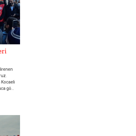
eri
direnen
ruz.
 Kocaeli
ca gö...