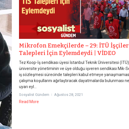
Mikrofon Emekçilerde – 29: İTÜ İşçiler
Talepleri İçin Eylemdeydi | VİDEO
Tez Koop-İş sendikası üyesi İstanbul Teknik Üniversitesi (İTÜ) i
üniversite yönetiminin ve üye olduğu işveren sendikası Mik-Se
iş sözleşmesi sürecinde talepleri kabul etmeye yanaşmamas
çalışma koşullarını ağırlaştıracak dayatmalarda bulunması n
uyarı eyl...
Sosyalist Gündem
Ağustos 28, 2021
Read More