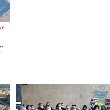
ve
lan
! –