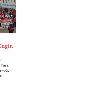
 Engin
in
a Yasa,
de yoğun
ve