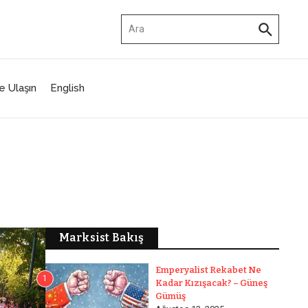
Arama:
e Ulaşın
English
Marksist Bakış
Emperyalist Rekabet Ne
1
Kadar Kızışacak? – Güneş
Gümüş