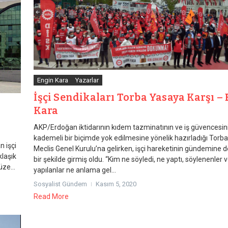
Engin Kara
Yazarlar
İşçi Sendikaları Torba Yasaya Karşı –
Kara
AKP/Erdoğan iktidarının kıdem tazminatının ve iş güvencesin
kademeli bir biçimde yok edilmesine yönelik hazırladığı Torb
n işçi
Meclis Genel Kurulu’na gelirken, işçi hareketinin gündemine 
klaşık
bir şekilde girmiş oldu. “Kim ne söyledi, ne yaptı, söylenenler 
üze...
yapılanlar ne anlama gel...
Sosyalist Gündem
Kasım 5, 2020
Read More