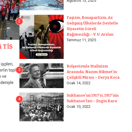
Ağustos 13, 2025
Faşizm, Bonapartizm, Az
2
Gelişmiş Ülkelerde Devletle
Siyasetin Göreli
Bağımsızlığı – V. U. Arslan
Temmuz 11, 2025
i TİS
şçileri,
Bolşevizmle Stalinizm
n’in toplu
3
Arasında: Nazım Hikmet’in
ı ve
Çelişkili Mirası – Derya Koca
edeniyle
Ocak 14, 2022
Sukhanov’un 1917’si, 1917’nin
4
Sukhanov’ları – Engin Kara
Ocak 10, 2022