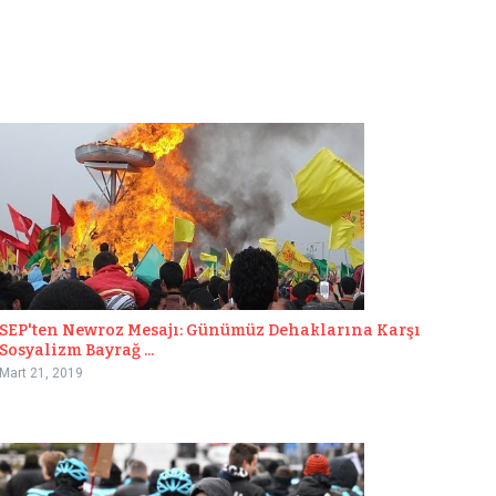
SEP'ten Newroz Mesajı: Günümüz Dehaklarına Karşı
Sosyalizm Bayrağ ...
Mart 21, 2019