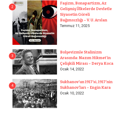
Faşizm, Bonapartizm, Az
2
Gelişmiş Ülkelerde Devletle
Siyasetin Göreli
Bağımsızlığı – V. U. Arslan
Temmuz 11, 2025
Bolşevizmle Stalinizm
3
Arasında: Nazım Hikmet’in
Çelişkili Mirası – Derya Koca
Ocak 14, 2022
Sukhanov’un 1917’si, 1917’nin
4
Sukhanov’ları – Engin Kara
Ocak 10, 2022