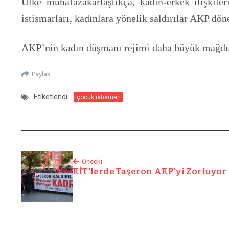
Ülke muhafazakarlaştıkça, kadın-erkek ilişkile
istismarları, kadınlara yönelik saldırılar AKP dön
AKP’nin kadın düşmanı rejimi daha büyük mağduri
Paylaş
Etiketlendi:
çocuk istismarı
Önceki
KİT'lerde Taşeron AKP'yi Zorluyor