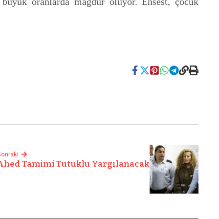
ha büyük oranlarda mağdur oluyor. Ensest, çocuk
onraki
Ahed Tamimi Tutuklu Yargılanacak