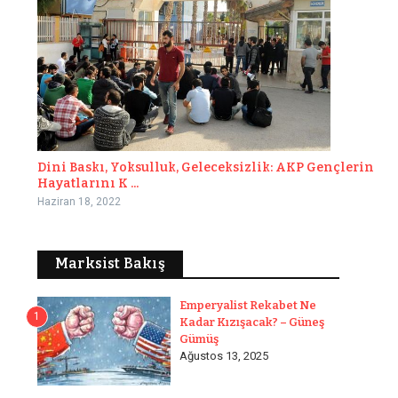
Dini Baskı, Yoksulluk, Geleceksizlik: AKP Gençlerin
Hayatlarını K ...
Haziran 18, 2022
Marksist Bakış
Emperyalist Rekabet Ne
1
Kadar Kızışacak? – Güneş
Gümüş
Ağustos 13, 2025