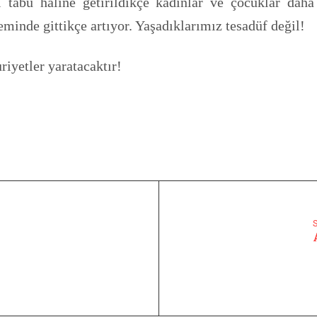
ri tabu haline getirildikçe kadınlar ve çocuklar da
eminde gittikçe artıyor. Yaşadıklarımız tesadüf değil!
yetler yaratacaktır!
S