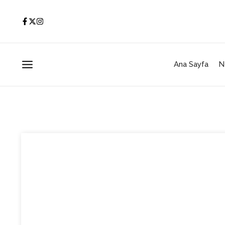
İçeriğe atla
Ana Sayfa
N