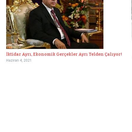
İktidar Ayrı, Ekonomik Gerçekler Ayrı Telden Çalıyor!
Haziran 4, 2021