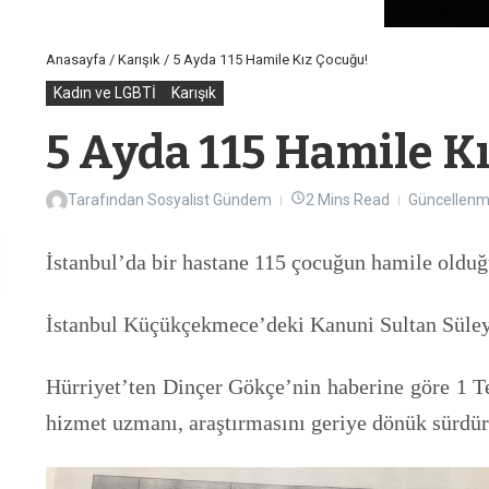
Anasayfa
/
Karışık
/
5 Ayda 115 Hamile Kız Çocuğu!
Kadın ve LGBTİ
Karışık
5 Ayda 115 Hamile K
Tarafından
Sosyalist Gündem
2 Mins Read
Güncellenm
İstanbul’da bir hastane 115 çocuğun hamile olduğu
İstanbul Küçükçekmece’deki Kanuni Sultan Süleym
Hürriyet’ten Dinçer Gökçe’nin haberine göre 1 T
hizmet uzmanı, araştırmasını geriye dönük sürdür