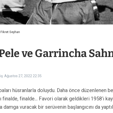
 Fikret Seyhan
Pele ve Garrincha Sahn
iş: Ağustos 27, 2022
22:35
paları hüsranlarla doluydu. Daha önce düzenlenen be
yarı finalde, finalde… Favori olarak geldikleri 1958’i
na damga vuracak bir serüvenin başlangıcını da yaptıl