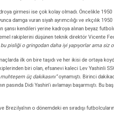
 kadroya girmesi ise çok kolay olmadı. Öncelikle 195
unca damga vuran siyah ayrımcılığı ve ırkçılık 1950 h
ının şansı kendileri yerine kadroya alınan beyaz futbo
emel rakiplerini düşünen teknik direktör Vicente Fe
bu pisliği o gringodan daha iyi yapıyorlar ama siz on
açlarda ilk on bire taşıdı ve her ikisi de ortaya ko
kiplerinden biri olan, efsanevi kaleci Lev Yashinli S
en muhteşem üç dakikasını”
oynamıştı. Birinci dakikad
n pasında Didi Yashin’i avlamayı başarmıştı. Bu baş
ve Brezilya’nın o dönemdeki en sıradışı futbolcuların