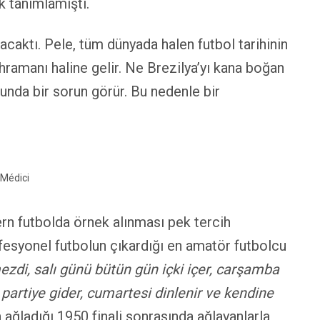
arak tanımlamıştı.
aktı. Pele, tüm dünyada halen futbol tarihinin
kahramanı haline gelir. Ne Brezilya’yı kana boğan
sunda bir sorun görür. Bu nedenle bir
Médici
ern futbolda örnek alınması pek tercih
fesyonel futbolun çıkardığı en amatör futbolcu
zdi, salı günü bütün gün içki içer, carşamba
artiye gider, cumartesi dinlenir ve kendine
 ağladığı 1950 finali sonrasında ağlayanlarla