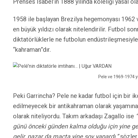
Prenses Isabel’in 1888 yılında köleliği yasal 
1958 ile başlayan Brezilya hegemonyası 1962 ve
en büyük yıldızı olarak nitelendirilir. Futbol so
diktatörlüklerle ne futbolun endüstrileşmesiyle
“kahraman”dır.
Pele ve 1969-1974 yılları arasında Bre
Peki Garrincha? Pele ne kadar futbol için bir i
edilmeyecek bir antikahraman olarak yaşamına 
olarak niteliyordu. Takım arkadaşı Zagallo ise
günü önceki günden kalma olduğu için yine ge
gelir, pazar da maçta yine şov yapardı.”
sözler