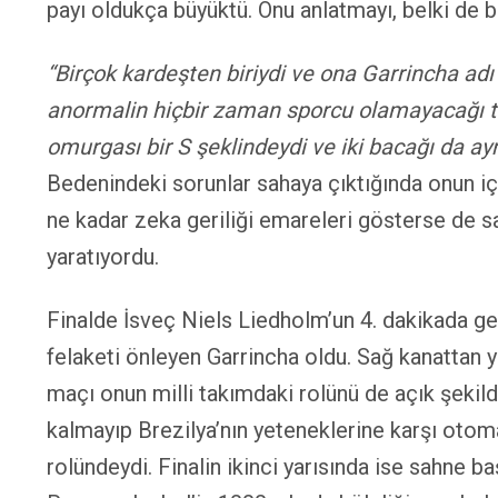
payı oldukça büyüktü. Onu anlatmayı, belki de 
“Birçok kardeşten biriydi ve ona Garrincha adı 
anormalin hiçbir zaman sporcu olamayacağı teşhi
omurgası bir S şeklindeydi ve iki bacağı da ayn
Bedenindeki sorunlar sahaya çıktığında onun iç
ne kadar zeka geriliği emareleri gösterse de sa
yaratıyordu.
Finalde İsveç Niels Liedholm’un 4. dakikada ge
felaketi önleyen Garrincha oldu. Sağ kanattan ya
maçı onun milli takımdaki rolünü de açık şekil
kalmayıp Brezilya’nın yeteneklerine karşı otoma
rolündeydi. Finalin ikinci yarısında ise sahne b