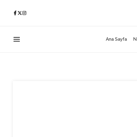
İçeriğe atla
Ana Sayfa
N