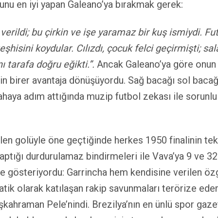
bunu en iyi yapan Galeano’ya bırakmak gerek:
verildi; bu çirkin ve işe yaramaz bir kuş ismiydi. Fu
sini koydular. Cılızdı, çocuk felci geçirmişti; salak
ı tarafa doğru eğikti.”.
Ancak Galeano’ya göre onun g
in birer avantaja dönüşüyordu. Sağ bacağı sol bacağ
haya adım attığında muzip futbol zekası ile sorunlu 
len golüyle öne geçtiğinde herkes 1950 finalinin tek
ptığı durdurulamaz bindirmeleri ile Vava’ya 9 ve 32. 
de gösteriyordu: Garrincha hem kendisine verilen öz
tik olarak katılaşan rakip savunmaları terörize edere
aşkahraman Pele’nindi. Brezilya’nın en ünlü spor gaze