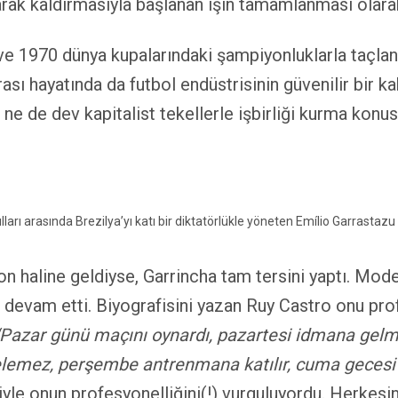
olarak kaldırmasıyla başlanan işin tamamlanması ol
 1970 dünya kupalarındaki şampiyonluklarla taçlanac
nrası hayatında da futbol endüstrisinin güvenilir bir 
 ne de dev kapitalist tekellerle işbirliği kurma konu
zilya’yı katı bir diktatörlükle yöneten Emílio Garrastazu 
kon haline geldiyse, Garrincha tam tersini yaptı. Mod
devam etti. Biyografisini yazan Ruy Castro onu pro
“Pazar günü maçını oynardı, pazartesi idmana gelme
lemez, perşembe antrenmana katılır, cuma gecesi p
iyle onun profesyonelliğini(!) vurguluyordu. Herkesin