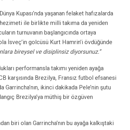
0 Dünya Kupası’nda yaşanan felaket hafızalarda
ezimeti ile birlikte milli takıma da yeniden
lcuların turnuvanın başlangıcında ortaya
ola İsveç’in golcüsü Kurt Hamrin’i övdüğünde
lara bireysel ve disiplinsiz diyorsunuz.”
ydukları performansla takımı yeniden ayağa
SCB karşısında Brezilya, Fransız futbol efsanesi
a Garrincha’nın, ikinci dakikada Pele’nin şutu
langıç Brezilya’ya müthiş bir özgüven
dan biri olan Garrincha’nın bu ayağa kalkıştaki