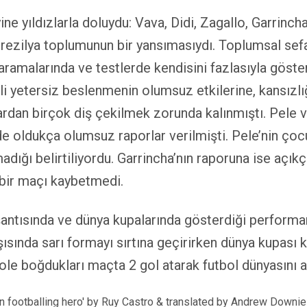
ine yıldızlarla doluydu: Vava, Didi, Zagallo, Garrinc
rezilya toplumunun bir yansımasıydı. Toplumsal sefal
taramalarında ve testlerde kendisini fazlasıyla gö
li yetersiz beslenmenin olumsuz etkilerine, kansızlı
ardan birçok diş çekilmek zorunda kalınmıştı. Pele 
de oldukça olumsuz raporlar verilmişti. Pele’nin çoc
ğı belirtiliyordu. Garrincha’nın raporuna ise açıkça
içbir maçı kaybetmedi.
ntısında ve dünya kupalarında gösterdiği performansl
sında sarı formayı sırtına geçirirken dünya kupası ka
ole boğdukları maçta 2 gol atarak futbol dünyasını alt