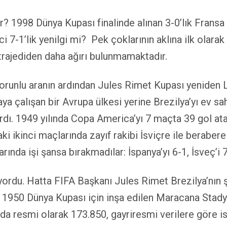
ir? 1998 Dünya Kupası finalinde alınan 3-0’lık Frans
ci 7-1’lik yenilgi mi? Pek çoklarının aklına ilk olar
trajediden daha ağırı bulunmamaktadır.
 zorunlu aranın ardından Jules Rimet Kupası yeniden L
aya çalışan bir Avrupa ülkesi yerine Brezilya’yı ev sa
lardı. 1949 yılında Copa America’yı 7 maçta 39 gol a
aki ikinci maçlarında zayıf rakibi İsviçre ile beraber
rında işi şansa bırakmadılar: İspanya’yı 6-1, İsveç’i 7
ıyordu. Hatta FIFA Başkanı Jules Rimet Brezilya’nın 
dı. 1950 Dünya Kupası için inşa edilen Maracana Sta
nda resmi olarak 173.850, gayriresmi verilere göre is