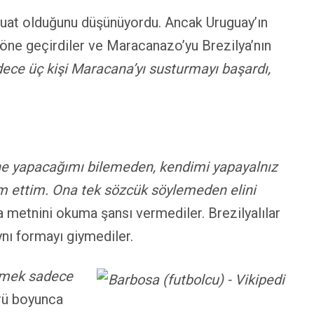
erruat olduğunu düşünüyordu. Ancak Uruguay’ın
nı öne geçirdiler ve Maracanazo’yu Brezilya’nın
dece üç kişi Maracana’yı susturmayı başardı,
 ne yapacağımı bilemeden, kendimi yapayalnız
im ettim. Ona tek sözcük söylemeden elini
 metnini okuma şansı vermediler. Brezilyalılar
ynı formayı giymediler.
tmek sadece
mrü boyunca