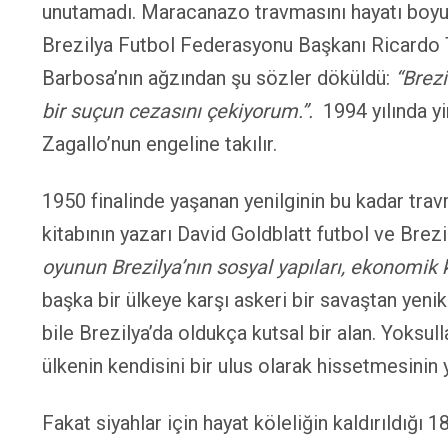
unutamadı. Maracanazo travmasını hayatı boyunc
Brezilya Futbol Federasyonu Başkanı Ricardo T
Barbosa’nın ağzından şu sözler döküldü:
“Brezi
bir suçun cezasını çekiyorum.”.
1994 yılında y
Zagallo’nun engeline takılır.
1950 finalinde yaşanan yenilginin bu kadar travm
kitabının yazarı David Goldblatt futbol ve Brezil
oyunun Brezilya’nın sosyal yapıları, ekonomik ku
başka bir ülkeye karşı askeri bir savaştan yeni
bile Brezilya’da oldukça kutsal bir alan. Yoksull
ülkenin kendisini bir ulus olarak hissetmesinin 
Fakat siyahlar için hayat köleliğin kaldırıldığı