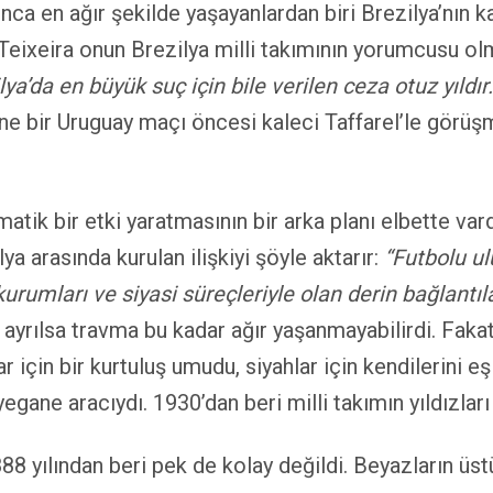
a en ağır şekilde yaşayanlardan biri Brezilya’nın k
eixeira onun Brezilya milli takımının yorumcusu o
lya’da en büyük suç için bile verilen ceza otuz yıldı
ine bir Uruguay maçı öncesi kaleci Taffarel’le görüş
atik bir etki yaratmasının bir arka planı elbette var
ya arasında kurulan ilişkiyi şöyle aktarır:
“Futbolu ul
rumları ve siyasi süreçleriyle olan derin bağlantılar
k ayrılsa travma bu kadar ağır yaşanmayabilirdi. Fak
ar için bir kurtuluş umudu, siyahlar için kendilerini eş
yegane aracıydı. 1930’dan beri milli takımın yıldızla
 1888 yılından beri pek de kolay değildi. Beyazların ü