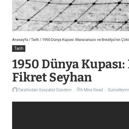
Anasayfa
/
Tarih
/
1950 Dünya Kupası: Maracanazo ve Brezilya’nın Çök
Tarih
1950 Dünya Kupası: 
Fikret Seyhan
Tarafından
Sosyalist Gündem
6 Mins Read
Güncellenm