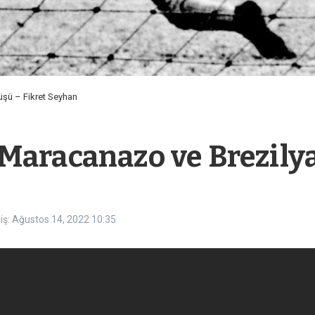
üşü – Fikret Seyhan
Maracanazo ve Brezily
iş: Ağustos 14, 2022
10:35