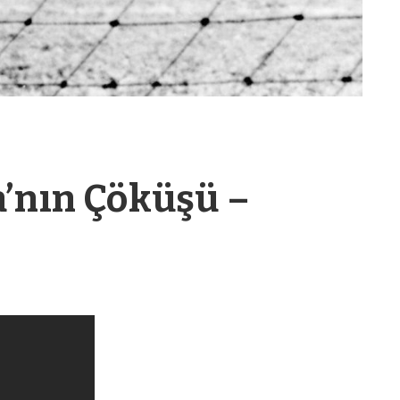
a’nın Çöküşü –