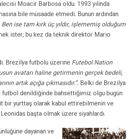
alecisi Moacir Barbosa oldu. 1993 yılında
lmasına bile müsaade etmedi. Bunun ardından
r. Ben ise tam kırk üç yıldır, işlememiş olduğum
mek ister; bu kez da teknik direktör Mario
dı. Brezilya futbolu üzerine
Futebol Nation
usun avatarı haline getirmenin gerçek bedeli,
ının artık açığa çıkmasıdır.”.
Belki de Brezilya
at futbol denildiğinde bahsettiğimiz olgu bugün
it bir yurttaş olarak kabul ettirebilmenin ve
rı Leonidas başta olmak üzere siyahlardı.
stünlüğüne dayanan ve