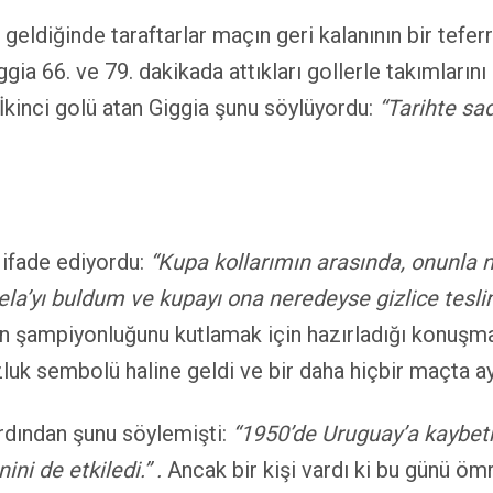
 geldiğinde taraftarlar maçın geri kalanının bir tef
ggia 66. ve 79. dakikada attıkları gollerle takımları
. İkinci golü atan Giggia şunu söylüyordu:
“Tarihte sa
 ifade ediyordu:
“Kupa kollarımın arasında, onunla
ela’yı buldum ve kupayı ona neredeyse gizlice tesl
nın şampiyonluğunu kutlamak için hazırladığı konuşma
luk sembolü haline geldi ve bir daha hiçbir maçta a
rdından şunu söylemişti:
“1950’de Uruguay’a kaybe
ni de etkiledi.” .
Ancak bir kişi vardı ki bu günü ö