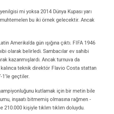
a yenilgisi mi yoksa 2014 Dünya Kupası yarı
ak muhtemelen bu iki örnek gelecektir. Ancak
atin Amerika’da gün ışığına çıktı. FIFA 1946
hibi olarak belirledi. Sambacılar ev sahibi
tarak kazanmışlardı. Ancak turnuva da
e kalınca teknik direktör Flavio Costa stattan
-1’le geçtiler.
şampiyonluğunu kutlamak için bir metin bile
dyumu, inşaatı bitmemiş olmasına rağmen -
e 210.000 kişiyle tıklım tıklım doluydu.