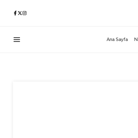
İçeriğe atla
Ana Sayfa
N