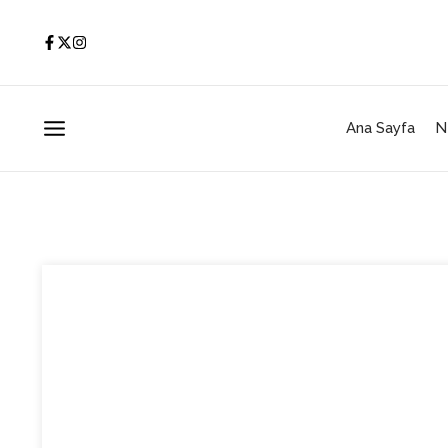
İçeriğe atla
Ana Sayfa
N