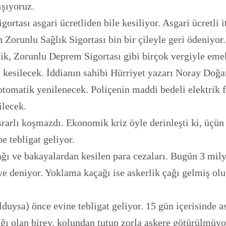
ışıyoruz.
ası asgari ücretliden bile kesiliyor. Asgari ücretli iti
n Zorunlu Sağlık Sigortası bin bir çileyle geri ödeniyor.
ik, Zorunlu Deprem Sigortası gibi birçok vergiyle emek
i kesilecek. İddianın sahibi Hürriyet yazarı Noray Doğ
otomatik yenilenecek. Poliçenin maddi bedeli elektrik 
ilecek.
srarlı koşmazdı. Ekonomik kriz öyle derinleşti ki, üçü
e tebligat geliyor.
çağı ve bakayalardan kesilen para cezaları. Bugün 3 mi
iye deniyor. Yoklama kaçağı ise askerlik çağı gelmiş ol
olduysa) önce evine tebligat geliyor. 15 gün içerisinde 
 olan birey, kolundan tutup zorla askere götürülmüyo