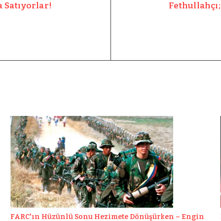
a Satıyorlar!
Fethullahçı;
FARC'ın Hüzünlü Sonu Hezimete Dönüşürken – Engin