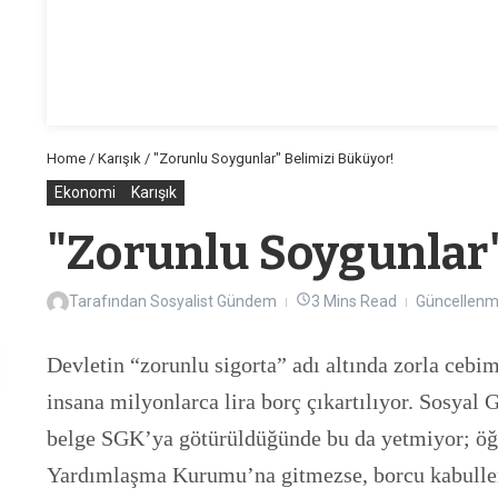
Home
/
Karışık
/
"Zorunlu Soygunlar" Belimizi Büküyor!
Ekonomi
Karışık
"Zorunlu Soygunlar"
Tarafından
Sosyalist Gündem
3 Mins Read
Güncellenm
Devletin “zorunlu sigorta” adı altında zorla cebi
insana milyonlarca lira borç çıkartılıyor. Sosyal
belge SGK’ya götürüldüğünde
bu da yetmiyor; öğ
Yardımlaşma Kurumu’na gitmezse, borcu kabullenmi