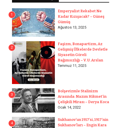
Emperyalist Rekabet Ne
1
Kadar Kızışacak? – Güneş
Gümüş
Ağustos 13, 2025
Faşizm, Bonapartizm, Az
2
Gelişmiş Ülkelerde Devletle
Siyasetin Göreli
Bağımsızlığı – V. U. Arslan
Temmuz 11, 2025
Bolşevizmle Stalinizm
3
Arasında: Nazım Hikmet’in
Çelişkili Mirası – Derya Koca
Ocak 14, 2022
Sukhanov’un 1917’si, 1917’nin
4
Sukhanov’ları – Engin Kara