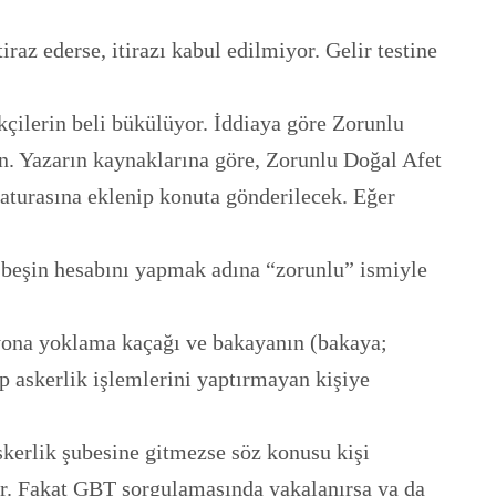
raz ederse, itirazı kabul edilmiyor. Gelir testine
çilerin beli bükülüyor. İddiaya göre Zorunlu
an. Yazarın kaynaklarına göre, Zorunlu Doğal Afet
faturasına eklenip konuta gönderilecek. Eğer
n beşin hesabını yapmak adına “zorunlu” ismiyle
lyona yoklama kaçağı ve bakayanın (bakaya;
up askerlik işlemlerini yaptırmayan kişiye
askerlik şubesine gitmezse söz konusu kişi
r. Fakat GBT sorgulamasında yakalanırsa ya da