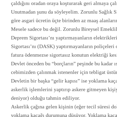
çaldığını oradan oraya koşturarak geri almaya çal
Unutmadan şunu da söyleyelim. Zorunlu Sağlık Sigort
göre asgari ücretin üçte birinden az maaş alanları
Mesele sadece bu değil. Zorunlu Bireysel Emeklil
Deprem Sigortası’nı yaptırmayanların elektrikler
Sigortası’nı (DASK) yaptırmayanların poliçeleri 
fatura ödenmezse sigortasız konutun elektriği kes
Devlet önceden bu “borçların” peşinde bu kadar ı
cebimizden çalınmak istenenler için tebligat üstün
Devletin bir başka “gelir kapısı” ise yoklama ka
askerlik işlemlerini yaptırıp askere gitmeyen kiş
deniyor) olduğu tahmin ediliyor.
Askerlik çağına gelen kişinin (eğer tecil süresi d
yoklama kaçağı durumuna düşüyor. Yoklama kaçağı