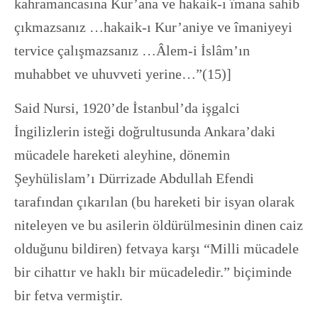
kahramancasına Kur’ana ve hakaik-ı îmana sahib
çıkmazsanız …hakaik-ı Kur’aniye ve îmaniyeyi
tervice çalışmazsanız …Âlem-i İslâm’ın
muhabbet ve uhuvveti yerine…”(15)]
Said Nursi, 1920’de İstanbul’da işgalci
İngilizlerin isteği doğrultusunda Ankara’daki
mücadele hareketi aleyhine, dönemin
Şeyhülislam’ı Dürrizade Abdullah Efendi
tarafından çıkarılan (bu hareketi bir isyan olarak
niteleyen ve bu asilerin öldürülmesinin dinen caiz
olduğunu bildiren) fetvaya karşı “Milli mücadele
bir cihattır ve haklı bir mücadeledir.” biçiminde
bir fetva vermiştir.