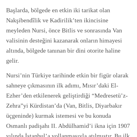
Başlarda, bölgede en etkin iki tarikat olan
Nakşibendîlik ve Kadirilik’ten ikincisine
meyleden Nursi, önce Bitlis ve sonrasında Van
valisinin desteğini kazanarak onların himayesi
altında, bölgede tanınan bir dini otorite haline
gelir.
Nursi’nin Türkiye tarihinde etkin bir figür olarak
sahneye çıkmasının ilk adımı, Mısır’daki El-
Ezher’den etkilenerek geliştirdiği “Medresetü’z-
Zehra”yi Kürdistan’da (Van, Bitlis, Diyarbakır
üçgeninde) kurmak istemesi ve bu konuda
Osmanlı padişahı II. Abdülhamid’i ikna için 1907
yılında İstanbul’a yollanmasıyla atılmıştır. Bu ilk