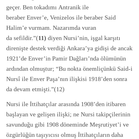
geçer. Ben tokadımı Antranik ile
beraber Enver’e, Venizelos ile beraber Said
Halim’e vurmam. Nazarımda vuran
da sefildir.”(
11)
diyen Nursi’nin, işgal karşıtı
direnişte destek verdiği Ankara’ya gidişi de ancak
1921’de Enver’in Pamir Dağları’nda ölümünün
ardından olmuştur; “Bu nokta önemliçünkü Said-i
Nursî ile Enver Paşa’nın ilişkisi 1918’den sonra
da devam etmişti.”(12)
Nursi ile İttihatçılar arasında 1908’den itibaren
başlayan ve gelişen ilişki; ne Nursi takipçilerinin
savunduğu gibi 1908 döneminde Meşrutiyet’i ve
özgürlüğün taşıyıcısı olmuş İttihatçıların daha