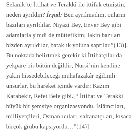
Selanik’te İttihat ve Terakkî ile ittifak etmiştin,
neden ayrıldın?
İrşad:
Ben ayrılmadım, onların
bazıları ayrıldılar. Niyazi Bey, Enver Bey gibi
adamlarla şimdi de müttefikim; lakin bazıları
bizden ayrıldılar, bataklık yoluna saptılar.”(13)].
Bu noktada belirtmek gerekir ki İttihatçılar da
yekpare bir bütün değildir; Nursi’nin kendine
yakın hissedebileceği muhafazakâr eğilimli
unsurlar, bu hareket içinde vardır: Kazım
Karabekir, Refet Bele gibi.[“ İttihat ve Terakki
büyük bir şemsiye organizasyondu. İslâmcıları,
milliyetçileri, Osmanlıcıları, saltanatçıları, kısaca
birçok grubu kapsıyordu…”(14)]