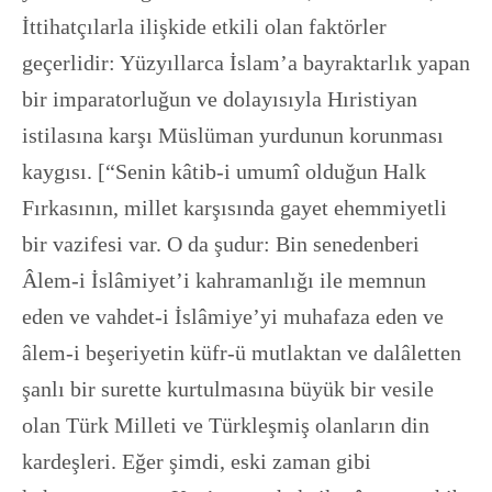
İttihatçılarla ilişkide etkili olan faktörler
geçerlidir: Yüzyıllarca İslam’a bayraktarlık yapan
bir imparatorluğun ve dolayısıyla Hıristiyan
istilasına karşı Müslüman yurdunun korunması
kaygısı. [“Senin kâtib-i umumî olduğun Halk
Fırkasının, millet karşısında gayet ehemmiyetli
bir vazifesi var. O da şudur: Bin senedenberi
Âlem-i İslâmiyet’i kahramanlığı ile memnun
eden ve vahdet-i İslâmiye’yi muhafaza eden ve
âlem-i beşeriyetin küfr-ü mutlaktan ve dalâletten
şanlı bir surette kurtulmasına büyük bir vesile
olan Türk Milleti ve Türkleşmiş olanların din
kardeşleri. Eğer şimdi, eski zaman gibi