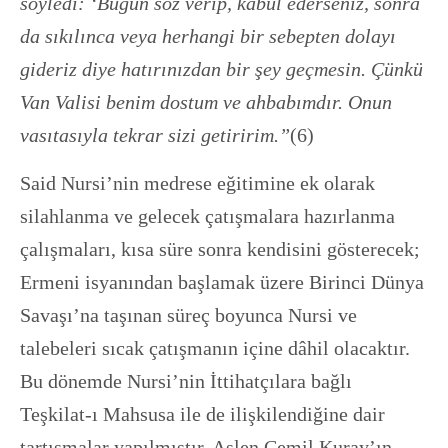
söyledi: ‘Bugün söz verip, kabul ederseniz, sonra
da sıkılınca veya herhangi bir sebepten dolayı
gideriz diye hatırınızdan bir şey geçmesin. Çünkü
Van Valisi benim dostum ve ahbabımdır. Onun
vasıtasıyla tekrar sizi getiririm.”
(6)
Said Nursi’nin medrese eğitimine ek olarak
silahlanma ve gelecek çatışmalara hazırlanma
çalışmaları, kısa süre sonra kendisini gösterecek;
Ermeni isyanından başlamak üzere Birinci Dünya
Savaşı’na taşınan süreç boyunca Nursi ve
talebeleri sıcak çatışmanın içine dâhil olacaktır.
Bu dönemde Nursi’nin İttihatçılara bağlı
Teşkilat-ı Mahsusa ile de ilişkilendiğine dair
tartışmalar yapılmıştır. Aslen Cemil Kuray’ın