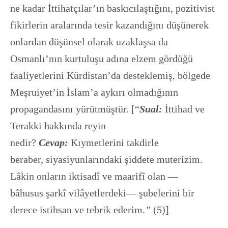
ne kadar İttihatçılar’ın baskıcılaştığını, pozitivist
fikirlerin aralarında tesir kazandığını düşünerek
onlardan düşünsel olarak uzaklaşsa da
Osmanlı’nın kurtuluşu adına elzem gördüğü
faaliyetlerini Kürdistan’da desteklemiş, bölgede
Meşruiyet’in İslam’a aykırı olmadığının
propagandasını yürütmüştür. [“
Sual:
İttihad ve
Terakki hakkında reyin
nedir?
Cevap:
Kıymetlerini takdirle
beraber, siyasiyunlarındaki şiddete muterizim.
Lâkin onların iktisadî ve maarifî olan —
bâhusus şarkî vilâyetlerdeki— şubelerini bir
derece istihsan ve tebrik ederim.
”
(5)]