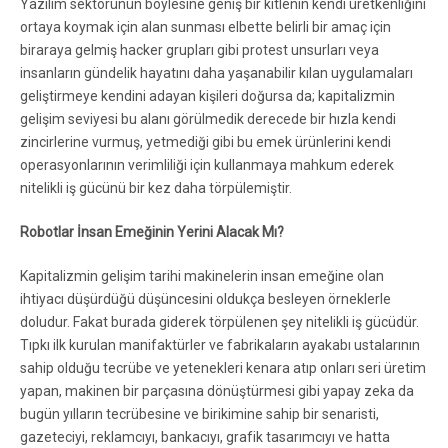
Yazılım sektörünün böylesine geniş bir kitlenin kendi üretkenliğini
ortaya koymak için alan sunması elbette belirli bir amaç için
biraraya gelmiş hacker grupları gibi protest unsurları veya
insanların gündelik hayatını daha yaşanabilir kılan uygulamaları
geliştirmeye kendini adayan kişileri doğursa da; kapitalizmin
gelişim seviyesi bu alanı görülmedik derecede bir hızla kendi
zincirlerine vurmuş, yetmediği gibi bu emek ürünlerini kendi
operasyonlarının verimliliği için kullanmaya mahkum ederek
nitelikli iş gücünü bir kez daha törpülemiştir.
Robotlar İnsan Emeğinin Yerini Alacak Mı?
Kapitalizmin gelişim tarihi makinelerin insan emeğine olan
ihtiyacı düşürdüğü düşüncesini oldukça besleyen örneklerle
doludur. Fakat burada giderek törpülenen şey nitelikli iş gücüdür.
Tıpkı ilk kurulan manifaktürler ve fabrikaların ayakabı ustalarının
sahip olduğu tecrübe ve yetenekleri kenara atıp onları seri üretim
yapan, makinen bir parçasına dönüştürmesi gibi yapay zeka da
bugün yılların tecrübesine ve birikimine sahip bir senaristi,
gazeteciyi, reklamcıyı, bankacıyı, grafik tasarımcıyı ve hatta