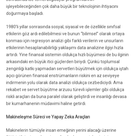
işleyebileceğinden çok daha büyük bir teknolojinin ihtiyacını
doğurmaya başladı.
1980’li yıllar sonrasında sosyal, siyasal ve de özellikle sınıfsal
etkilerin göz ardı edilebilmesi ve bunun “bilimsel” olarak ortaya
konması için regresyon analizi gibi farklı verilerin ve unsurların
etkilerinin hesaplanabilirliği yaklaşımı data analizine ilgiyi hızla
artırdı. Yine finansal sistemin oldukça hızlı büyümesi de bu ilginin
arkasındaki en büyük itici güçlerden biriydi. Çünkü toplumsal
zenginliği katkı yapmadan servetleri büyütmek için oldukça iştah
açıcı görünen finansal enstrümanların riskini en az seviyeye
indirmenin yolu olarak data analizi oldukça cezbediciydi. Ama
rekabet ve servet büyütme arzusu türevli işlemler gibi oldukça
riskli araçları da buna paralel olarak geliştirdi ve insanlığı devasa
bir kumarhanenin müdavimi haline getirdi.
Makineleşme Süreci ve Yapay Zeka Araçları
Makinelerin tümüyle insan emeğinin yerini alacağı üzerine