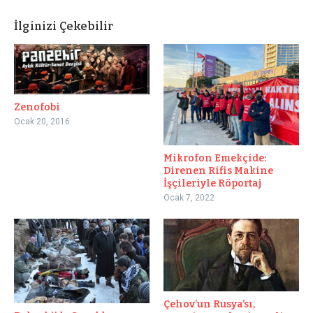
İlginizi Çekebilir
Zenofobi
Ocak 20, 2016
Mikrofon Emekçide:
Direnen Rifis Makine
İşçileriyle Röportaj
Ocak 7, 2022
Çehov’un Rusya’sı,