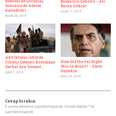
Roboski’de Çocuklar,
Rusya’nın Çehov’u – Ali
Sonrasında Adalet
Baran Gökçer
Katledildi!
Ocak 11, 2018
Aralık 28, 2018
AKP İktidarı İdlib’de
How Did the Far Right
Cihatçı Çeteleri Korumaya
Win in Brazil? – Emre
Derhal Son Vermel ...
Gültekin
Eylül 7, 2018
Ekim 29, 2018
Cevap bırakın
E-posta adresiniz yayınlanmayacak.
Gerekli alanlar
*
ile
işaretlenmişlerdir