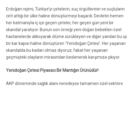
Erdoğan rejimi, Türkiye’yi çetelerin, suç örgütlerinin ve suçluların
cirit attığı bir ülke haline dönüştürmeyi başardı. Devletin hemen
her katmanıyla iç içe geçen çeteler, her geçen gün yeni bir
skandal yaratıyor. Bunun son örneği yeni doğan bebekleri özel
hastanelerde alıkoyarak ölüme sürükleyen ve diğer yandan bu işi
bir kar kapısı haline dönüştüren ‘Yenidoğan Çetesi’. Her yaşanan
skandalda bu kadarı olmaz diyoruz; fakat her yaşanan
geçmişteki olayların mirasından beslenerek karşımıza çıkıyor.
Yenidoğan Çetesi Piyasacı Bir Mantığın Ürünüdür!
AKP döneminde sağlık alanı neredeyse tamamen özel sektöre
terk edildi. Bir yandan kamu hastaneleri tasfiye edilerek yerine
kamu-özel ortaklıklı ve döviz bazlı garanti ödemeli şehir
hastaneleri ikame edilirken; diğer taraftan hastane ve sağlık
emekçilerinin sayısındaki ve sağlık hizmetlerinin niteliğindeki
yetersizlik halkı özel hastanelerin kapısına mecbur bıraktı.
Veriler de sağlıkta özelleşmenin AKP’li yıllarda nasıl ilerlediğini