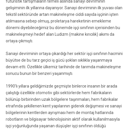
fütüristik tartışmaların temeli aslında sanayi devriminin
gelişiminin ilk yıllarına dayanıyor. Sanayi devriminin ilk yuvası olan
tekstil sektöründe artan makineleşme ciddi sayıda işçinin işten
atılmasına sebep olmuş, proletarya hareketinin emekleme
dönemi diyebileceğimiz bu dönemde işçi sınıfının içerisinden bu
makineleşmeyi hedef alan Ludizm (makine kırıcılık) akımı da
ortaya çıkmıştı.
Sanayi devriminin ortaya çıkardığı her sektör işçi sınıfının hacmini
büyütse de bu tarz geçici iş gücü şokları sıklıkla yaşanmaya
devam etti. Özellikle ülkemiz tarihinde de tarımda makineleşme
sonucu bunun bir benzeri yaşanmıştı.
1990’lı yıllara geldiğimizde geçmişte binlerce insanın bir arada
çalıştığı özellikle otomotiv gibi sektörlerde hem fabrikaların
bölünüp birbirinden uzak bölgelere taşınmaları, hem fabrikalar
etrafında şekillenen kent yapılarının giderek değişmesi ve sanayi
bölgelerinin kentlerden ayrışması hem de montaj hatlarında
robotların ve bilgisayar teknolojisinin aktif olarak kullanılmasıyla
işçi yoğunluğunda yaşanan düşüşler işçi sınıfının öldüğü