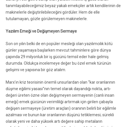
tanımlayabileceğimiz beyaz yakalı emekçiler artık kendilerinin de
makinelerle değiştirilebileceğini gördüler. Hem de elle
tutulamayan, gözle görülemeyen makinelerle.
Yazılım Emeği ve Değişmeyen Sermaye
Son on yılın belki de en popüler mesleği olan yazılımcılık kötü
günler yaşamaya başlarken mevcut tahminlere göre dünya
çapında 29 milyonluk bir iş gücünü temsil eder hale gelmiş
durumda. Oldukça incelemeye değer bu özel emek türünün
gelişimi ve yapısına bir göz atalım.
Marx’ın kriz teorisinin önemli unsurlardan olan “kar oranlarının
düşme eğilimi yasası”nın temel olarak dayandığı nokta, artı-
değeri üreten özne olan değişmeyen sermayenin (canlı insan
emeği) emek gücünün verimliliği artırmak için girilen çabayla
değişen sermayeye (üretim araçları) oranının belirli bir eğilimle
azalması ve bunun kar oranlarının düşünü tetiklemesi; sürekli
olarak yeni ve daha yüksek artı değere sahip metaların