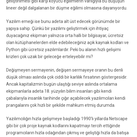
geliştirilmesi gibi karşı koyucu eğilimlerin varlığıyla bu düşüşün
lineer değil dalgalanan bir düşme eğilimi olmasına dayanıyordu.
Yazılım emeği ise bunu adeta alt üst edecek görünümde bir
yapıya sahip. Çünkü bir yazılımı geliştirmek için ihtiyaç
duyacağınız ekipman yalnızca orta halli bir bilgisayar, ücretsiz
olan kütüphanelerden elde edebileceğiniz açık kaynak kodları ve
Python gibi ücretsiz yazılımlardır. Peki bu alanın hızlı gelişimi
krizleri çok uzak bir geleceğe erteleyebilir mi?
Değişmeyen sermayenin, değişen sermayeye oranın bu denli
düşük olması aslında çok ciddi bir karlılık fırsatının göstergesidir.
Ancak kapitalizmin bugün ulaştığı seviye aslında ortalama
ekipmanlarla adeta 18. yüzyılın bilim insanları gibi kendi
çabalarıyla insanlık tarihinde çığır açabilecek yazılımcıları kendi
prangalarını çok hızlı bir şekilde mahkum etmiş durumda.
Yazılımcılığın hızla gelişmeye başladığı 1990’lı yıllarda Netscape
gibi bir çok proje kaynak kodlarını kapatmayı tercih ettiğinde
programcıların hızla odağından çıkmış ve geliştiği hızla da batışa