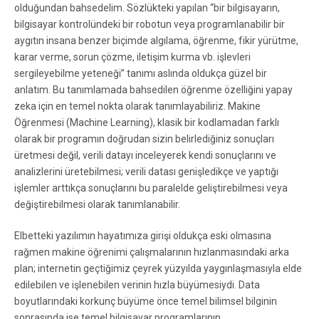
olduğundan bahsedelim. Sözlükteki yapılan “bir bilgisayarın,
bilgisayar kontrolündeki bir robotun veya programlanabilir bir
aygıtın insana benzer biçimde algılama, öğrenme, fikir yürütme,
karar verme, sorun çözme, iletişim kurma vb. işlevleri
sergileyebilme yeteneği” tanımı aslında oldukça güzel bir
anlatım. Bu tanımlamada bahsedilen öğrenme özelliğini yapay
zeka için en temel nokta olarak tanımlayabiliriz. Makine
Öğrenmesi (Machine Learning), klasik bir kodlamadan farklı
olarak bir programın doğrudan sizin belirlediğiniz sonuçları
üretmesi değil, verili datayı inceleyerek kendi sonuçlarını ve
analizlerini üretebilmesi; verili datası genişledikçe ve yaptığı
işlemler arttıkça sonuçlarını bu paralelde geliştirebilmesi veya
değiştirebilmesi olarak tanımlanabilir.
Elbetteki yazılımın hayatımıza girişi oldukça eski olmasına
rağmen makine öğrenimi çalışmalarının hızlanmasındaki arka
plan; internetin geçtiğimiz çeyrek yüzyılda yaygınlaşmasıyla elde
edilebilen ve işlenebilen verinin hızla büyümesiydi. Data
boyutlarındaki korkunç büyüme önce temel bilimsel bilginin
sonrasında ise temel bilgisayar programlarının