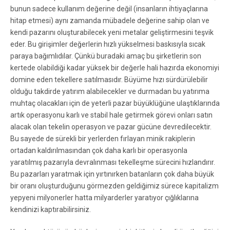
bunun sadece kullanım değerine değil (insanların ihtiyaçlarına
hitap etmesi) aynı zamanda mübadele değerine sahip olan ve
kendi pazarını oluşturabilecek yeni metalar geliştirmesini teşvik
eder. Bu girişimler değerlerin hızlı yükselmesi baskısıyla sıcak
paraya bağımlıdılar. Çünkü buradaki amaç bu şirketlerin son
kertede olabildiği kadar yüksek bir değerle hali hazırda ekonomiyi
domine eden tekellere satılmasıdır. Büyüme hızı sürdürülebilir
olduğu takdirde yatırım alabilecekler ve durmadan bu yatırıma
muhtaç olacakları için de yeterli pazar büyüklüğüne ulaştıklarında
artık operasyonu karlı ve stabil hale getirmek görevi onları satın
alacak olan tekelin operasyon ve pazar gücüne devredilecektir.
Bu sayede de sürekli bir yerlerden fırlayan minik rakiplerin
ortadan kaldırılmasından çok daha karlı bir operasyonla
yaratılmış pazarıyla devralınması tekelleşme sürecini hızlandırır.
Bu pazarları yaratmak için yırtınırken batanların çok daha büyük
bir oranı oluşturduğunu görmezden geldiğimiz sürece kapitalizm
yepyeni milyonerler hatta milyarderler yaratıyor çığlıklarına
kendinizi kaptırabilirsiniz.