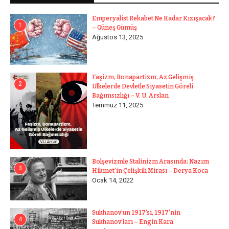
Emperyalist Rekabet Ne Kadar Kızışacak?
1
– Güneş Gümüş
Ağustos 13, 2025
Faşizm, Bonapartizm, Az Gelişmiş
2
Ülkelerde Devletle Siyasetin Göreli
Bağımsızlığı – V. U. Arslan
Temmuz 11, 2025
Bolşevizmle Stalinizm Arasında: Nazım
3
Hikmet’in Çelişkili Mirası – Derya Koca
Ocak 14, 2022
Sukhanov’un 1917’si, 1917’nin
4
Sukhanov’ları – Engin Kara