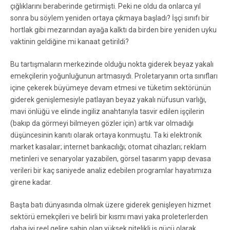
çığlıklarını beraberinde getirmişti. Peki ne oldu da onlarca yıl
sonra bu söylem yeniden ortaya çıkmaya başladı? İşçi sınıfı bir
hortlak gibi mezarından ayağa kalktı da birden bire yeniden uyku
vaktinin geldiğine mi kanaat getirildi?
Bu tartışmaların merkezinde olduğu nokta giderek beyaz yakalı
emekçilerin yoğunluğunun artmasıydı. Proletaryanın orta sınıfları
içine çekerek büyümeye devam etmesi ve tüketim sektörünün
giderek genişlemesiyle patlayan beyaz yakalı nüfusun varlığı,
mavi önlüğü ve elinde ingiliz anahtarıyla tasvir edilen işçilerin
(bakıp da görmeyi bilmeyen gözler için) artık var olmadığı
düşüncesinin kanıtı olarak ortaya konmuştu. Ta ki elektronik
market kasalaır; internet bankacılığı; otomat cihazları; reklam
metinleri ve senaryolar yazabilen, görsel tasarım yapıp devasa
verileri bir kaç saniyede analiz edebilen programlar hayatımıza
girene kadar.
Başta batı dünyasında olmak üzere giderek genişleyen hizmet
sektörü emekçileri ve belirli bir kısmı mavi yaka proleterlerden
daha iyi reel gelire sahip olan yüksek nitelikli iş gücü olarak