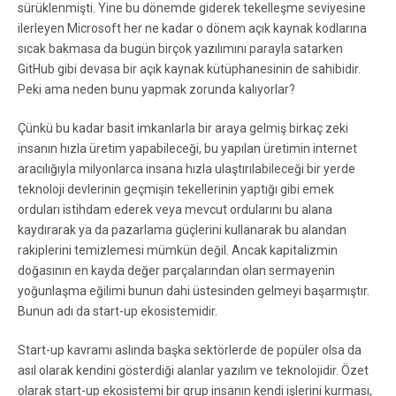
sürüklenmişti. Yine bu dönemde giderek tekelleşme seviyesine
ilerleyen Microsoft her ne kadar o dönem açık kaynak kodlarına
sıcak bakmasa da bugün birçok yazılımını parayla satarken
GitHub gibi devasa bir açık kaynak kütüphanesinin de sahibidir.
Peki ama neden bunu yapmak zorunda kalıyorlar?
Çünkü bu kadar basit imkanlarla bir araya gelmiş birkaç zeki
insanın hızla üretim yapabileceği, bu yapılan üretimin internet
aracılığıyla milyonlarca insana hızla ulaştırılabileceği bir yerde
teknoloji devlerinin geçmişin tekellerinin yaptığı gibi emek
orduları istihdam ederek veya mevcut ordularını bu alana
kaydırarak ya da pazarlama güçlerini kullanarak bu alandan
rakiplerini temizlemesi mümkün değil. Ancak kapitalizmin
doğasının en kayda değer parçalarından olan sermayenin
yoğunlaşma eğilimi bunun dahi üstesinden gelmeyi başarmıştır.
Bunun adı da start-up ekosistemidir.
Start-up kavramı aslında başka sektörlerde de popüler olsa da
asıl olarak kendini gösterdiği alanlar yazılım ve teknolojidir. Özet
olarak start-up ekosistemi bir grup insanın kendi işlerini kurması,