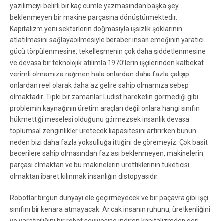
yazılımcıyı belirli bir kaç cümle yazmasından başka şey
beklenmeyen bir makine parçasına dönüştürmektedir.
Kapitalizm yeni sektörlerin doğmasıyla işsizlik şoklarının
atlatılmasını sağlayabilmesiyle beraber insan emeğinin yaratıcı
gücü törpülenmesine, tekelleşmenin çok daha şiddetlenmesine
ve devasa bir teknolojik atılımla 1970’lerin işçilerinden katbekat
verimli olmamıza rağmen hala onlardan daha fazla çalışıp
onlardan reel olarak daha az gelire sahip olmamıza sebep
olmaktadır. Tıpkı bir zamanlar Ludist hareketin görmediği gibi
problemin kaynağının üretim araçları değil onlara hangi sınıfın
hükmettiği meselesi olduğunu görmezsek insanlık devasa
toplumsal zenginlikler üretecek kapasitesini artırırken bunun
neden bizi daha fazla yoksulluğa ittiğini de göremeyiz. Çok basit
becerilere sahip olmasından fazlası beklenmeyen, makinelerin
parçası olmaktan ve bu makinelerin ürettiklerinin tüketicisi
olmaktan ibaret kılınmak insanlığın distopyasıdır.
Robotlar birgün dünyayı ele geçirmeyecek ve bir paçavra gibi işçi
sınıfını bir kenara atmayacak. Ancak insanın ruhunu, üretkenliğini
ve yaratıcılığını bir robot seviyesine indiren kapitalizmden geri