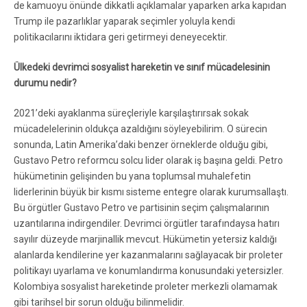
de kamuoyu önünde dikkatli açıklamalar yaparken arka kapıdan
Trump ile pazarlıklar yaparak seçimler yoluyla kendi
politikacılarını iktidara geri getirmeyi deneyecektir.
Ülkedeki devrimci sosyalist hareketin ve sınıf mücadelesinin
durumu nedir?
2021’deki ayaklanma süreçleriyle karşılaştırırsak sokak
mücadelelerinin oldukça azaldığını söyleyebilirim. O sürecin
sonunda, Latin Amerika’daki benzer örneklerde olduğu gibi,
Gustavo Petro reformcu solcu lider olarak iş başına geldi. Petro
hükümetinin gelişinden bu yana toplumsal muhalefetin
liderlerinin büyük bir kısmı sisteme entegre olarak kurumsallaştı.
Bu örgütler Gustavo Petro ve partisinin seçim çalışmalarının
uzantılarına indirgendiler. Devrimci örgütler tarafındaysa hatırı
sayılır düzeyde marjinallik mevcut. Hükümetin yetersiz kaldığı
alanlarda kendilerine yer kazanmalarını sağlayacak bir proleter
politikayı uyarlama ve konumlandırma konusundaki yetersizler.
Kolombiya sosyalist hareketinde proleter merkezli olamamak
gibi tarihsel bir sorun olduğu bilinmelidir.