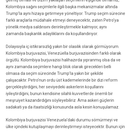
Kolombiya sağını seçimlerle ilgili başka mekanizmalar altında
Trump’la aynı hizaya getirmeye yöneltiyor. Trump seçim sürecine
farklı araçlarla müdahale etmeyi deneyecektir, zaten Petro’ya
yönelik medya saldırısını derinleştirmekle kalmıyor, aynı
zamanda başkanlık adaylıklarını da koşullandırıyor.
Dolayısıyla iç istikrarsızlığ yakın bir olasılık olarak görmüyorum.
Kolombiya burjuvazisi, Venezüella burjuvazisinden farklı olarak
örgütlü. Kolombiya burjuvazisi halihazırda yıpranmış olsa da ve
aynı zamanda seçimlere hangi blok olarak girecekleri belli
olmasa da seçim sürecinde Trump’la yakın bir şekilde
çalışacaktır. Petro’nun ordu üst kademelerinde bir dizi reform
gerçekleştirdiğini, her seviyedeki askerlerin koşullarını
iyileştirdiğini, bunun kendisine silahlı kuvvetlerde önemli bir
meşruiyet kazandırdığını söyleyebiliriz. Ama askeri güçlerin
sadakati ya da itaatsizliği konusunda asla kesin konuşulamaz.
Kolombiya burjuvazisi Venezuela’daki durumu sömürmeyi ve
ülke içindeki kutuplaşmayı derinleştirmeyi isteyecektir. Bunun için