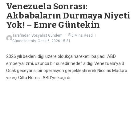
Venezuela Sonrası:
Akbabaların Durmaya Niyeti
Yok! – Emre Güntekin
Tarafından
Sosyalist Gündem
6 Mins Read
Güncellenmiş: Ocak 6, 2026
15:31
2026 yılı beklenildiği üzere oldukça hareketli başladı. ABD
emperyalizmi, uzunca bir süredir hedef aldığı Venezuela’ya 3
Ocak geceyarısı bir operasyon gerçekleştirerek Nicolas Maduro
ve eşi Cillia Flores’i ABD’ye kaçırdı.
Venezuela’ya bir saldırı bekleniyordu. Nitekim 1962 Küba Füze
Krizi’nden bu yana Karayiplerde tarihin en büyük askeri yığınağı
yapılmış; Venezeula’ya ait gemiler hedef alınmış ve ABD
saldırılarında yüzden fazla insan yaşamını yitirmişti. Yine
Maduro’nun yakın çevresine kadar sızmış istihbarat
operasyonları da yürütüldüğü biliniyordu. Trump, CIA’e
Venezeula’ya gizli operasyon yürütülmesi konusunda tam yetki