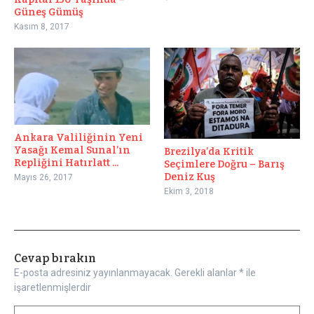
Güneş Gümüş
Kasım 8, 2017
Ankara Valiliğinin Yeni
Yasağı Kemal Sunal’ın
Brezilya’da Kritik
Repliğini Hatırlatt ...
Seçimlere Doğru – Barış
Deniz Kuş
Mayıs 26, 2017
Ekim 3, 2018
Cevap bırakın
E-posta adresiniz yayınlanmayacak.
Gerekli alanlar
*
ile
işaretlenmişlerdir