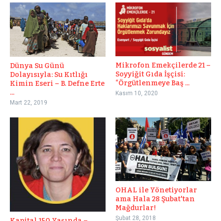
Mikrofon Emekçilerde 21 –
Dünya Su Günü
Soyyiğit Gıda İşçisi:
Dolayısıyla: Su Kıtlığı
“Örgütlenmeye Baş ...
Kimin Eseri – B. Defne Erte
...
Kasım 10, 2020
Mart 22, 2019
OHAL ile Yönetiyorlar
ama Hala 28 Şubat'tan
Mağdurlar!
Şubat 28, 2018
Kapital 150 Yaşında –