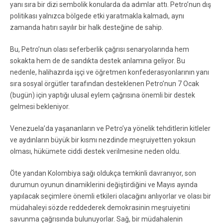
yanı sıra bir dizi sembolik konularda da adımlar attı. Petro’nun dış
politikası yalnızca bölgede etki yaratmakla kalmadı, aynı
zamanda hatırı sayılır bir halk desteğine de sahip.
Bu, Petro’nun olası seferberlik çağrısı senaryolarında hem
sokakta hem de de sandıkta destek anlamına geliyor. Bu
nedenle, halihazırda işçi ve öğretmen konfederasyonlarının yanı
sıra sosyal örgütler tarafından desteklenen Petro’nun 7 Ocak
(bugün) için yaptığı ulusal eylem çağrısına önemli bir destek
gelmesi bekleniyor.
Venezuela’da yaşananların ve Petro’ya yönelik tehditlerin kitleler
ve aydınların büyük bir kısmı nezdinde meşruiyetten yoksun
olması, hükümete ciddi destek verilmesine neden oldu.
Öte yandan Kolombiya sağı oldukça temkinli davranıyor, son
durumun oyunun dinamiklerini değiştirdiğini ve Mayıs ayında
yapılacak seçimlere önemli etkileri olacağını anlıyorlar ve olası bir
müdahaleyi sözde reddederek demokrasinin meşruiyetini
savunma çağrısında bulunuyorlar. Sağ, bir müdahalenin