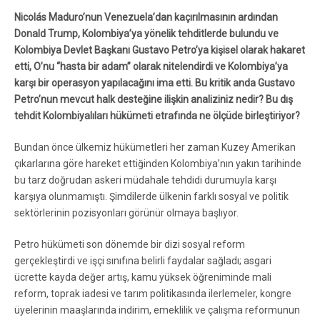
Nicolás Maduro’nun Venezuela’dan kaçırılmasının ardından
Donald Trump, Kolombiya’ya yönelik tehditlerde bulundu ve
Kolombiya Devlet Başkanı Gustavo Petro’ya kişisel olarak hakaret
etti, O’nu “hasta bir adam” olarak nitelendirdi ve Kolombiya’ya
karşı bir operasyon yapılacağını ima etti. Bu kritik anda Gustavo
Petro’nun mevcut halk desteğine ilişkin analiziniz nedir? Bu dış
tehdit Kolombiyalıları hükümeti etrafında ne ölçüde birleştiriyor?
Bundan önce ülkemiz hükümetleri her zaman Kuzey Amerikan
çıkarlarına göre hareket ettiğinden Kolombiya’nın yakın tarihinde
bu tarz doğrudan askeri müdahale tehdidi durumuyla karşı
karşıya olunmamıştı. Şimdilerde ülkenin farklı sosyal ve politik
sektörlerinin pozisyonları görünür olmaya başlıyor.
Petro hükümeti son dönemde bir dizi sosyal reform
gerçekleştirdi ve işçi sınıfına belirli faydalar sağladı; asgari
ücrette kayda değer artış, kamu yüksek öğreniminde mali
reform, toprak iadesi ve tarım politikasında ilerlemeler, kongre
üyelerinin maaşlarında indirim, emeklilik ve çalışma reformunun