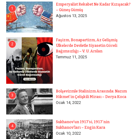
Emperyalist Rekabet Ne Kadar Kızışacak?
1
– Güneş Gümüş
Ağustos 13, 2025
Faşizm, Bonapartizm, Az Gelişmiş
2
Ülkelerde Devletle Siyasetin Göreli
Bağımsızlığı – V. U. Arslan
Temmuz 11, 2025
Bolşevizmle Stalinizm Arasında: Nazım
3
Hikmet’in Çelişkili Mirası – Derya Koca
Ocak 14, 2022
Sukhanov’un 1917’si, 1917’nin
4
Sukhanov’ları – Engin Kara
Ocak 10, 2022