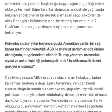
reformist solu yeniden başkanlığa taşıyacağını öngördüğünden
oldukça temkinli. Diğer taraftan doğrudan müdahale çağrısında
bulunan ancak önemli bir destek alamayan sağcı sektörler de
oldu. Bana göre hükümetin ciddi bir desteği var ve bunun 7
Ocak’tan itibaren gerçekleşecek eylemlere de yansıması
bekleniyor.
Kolombiya uzun yıllar boyunca güçlü, Amerikan yanlısı bir sağ
kanat tarafından yönetildi. ABD ile mevcut gerilimler göz önüne
alındığında, bu geleneksel elitlerle Trump yönetimi arasındaki
siyasi ve askeri işbirliği potansiyeli nedir? İç istikrarsızlık riskini
görüyor musunuz?
Özellikle, yalnızca ABD’nin sözde uluslararası hukuku ortadan
kaldırması nedeniyle değil, Latin Amerika’yı yeniden kendi
çıkarları doğrultusunda hizalamaya çalıştığı sömürgecilik odaklı
politikası nedeniyle askeri müdahaleyi dışlamak mümkün olmasa
da, Kolombiya senaryosunun Venezuela senaryosundan farklı
olduğunu düşünüyorum. Petro hükümetinin serbest seçimlerle
gelmiş olması ve bizim yaklaşan seçimlerin eşiğinde olmamız,