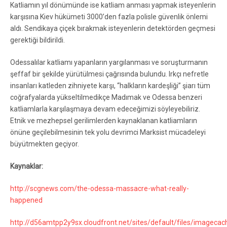
Katliamın yıl dönümünde ise katliam anması yapmak isteyenlerin
karşısına Kiev hükümeti 3000’den fazla polisle güvenlik önlemi
aldı. Sendikaya çiçek bırakmak isteyenlerin detektörden geçmesi
gerektiği bildirildi.
Odessalılar katliamı yapanların yargılanması ve soruşturmanın
şeffaf bir şekilde yürütülmesi çağrısında bulundu. Irkçı nefretle
insanları katleden zihniyete karşı, “halkların kardeşliği” şiarı tüm
coğrafyalarda yükseltilmedikçe Madımak ve Odessa benzeri
katliamlarla karşılaşmaya devam edeceğimizi söyleyebiliriz.
Etnik ve mezhepsel gerilimlerden kaynaklanan katliamların
önüne geçilebilmesinin tek yolu devrimci Marksist mücadeleyi
büyütmekten geçiyor.
Kaynaklar:
http://scgnews.com/the-odessa-massacre-what-really-
happened
http://d56amtpp2y9sx.cloudfront.net/sites/default/files/imagec