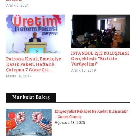
Aralık 6, 2021
İSTANBUL İŞÇİ BULUŞMASI
Gerçekleşti: "Birlikte
Patrona Kıyak, Emekçiye
Yürüyelim!"
Kazık Paketi: Haftalık
Çalışma 7 Güne Çık ...
Aralık 15, 2019
Mayıs 18, 2017
Marksist Bakış
Emperyalist Rekabet Ne Kadar Kızışacak?
1
– Güneş Gümüş
Ağustos 13, 2025