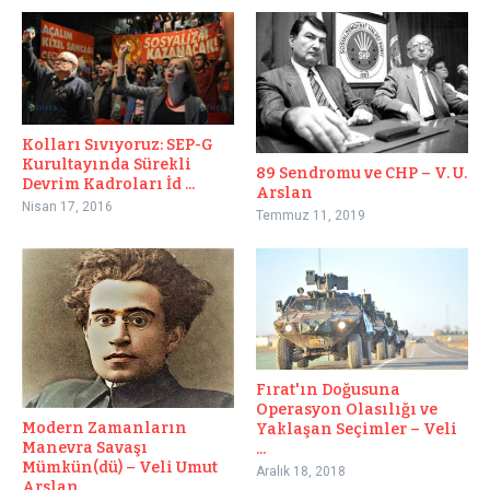
Kolları Sıvıyoruz: SEP-G
Kurultayında Sürekli
89 Sendromu ve CHP – V. U.
Devrim Kadroları İd ...
Arslan
Nisan 17, 2016
Temmuz 11, 2019
Fırat'ın Doğusuna
Operasyon Olasılığı ve
Modern Zamanların
Yaklaşan Seçimler – Veli
Manevra Savaşı
...
Mümkün(dü) – Veli Umut
Aralık 18, 2018
Arslan