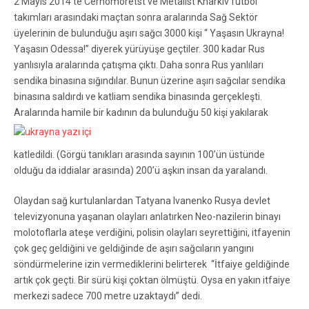
2 Mayıs 2014’te Cernomoretst ve Metalist Kharkiv futbol
takımları arasındaki maçtan sonra aralarında Sağ Sektör
üyelerinin de bulunduğu aşırı sağcı 3000 kişi “ Yaşasın Ukrayna!
Yaşasın Odessa!” diyerek yürüyüşe geçtiler. 300 kadar Rus
yanlısıyla aralarında çatışma çıktı. Daha sonra Rus yanlıları
sendika binasına sığındılar. Bunun üzerine aşırı sağcılar sendika
binasına saldırdı ve katliam sendika binasında gerçekleşti.
Aralarında hamile bir kadının da bulunduğu 50 kişi yakılarak
katledildi. (Görgü tanıkları arasında sayının 100’ün üstünde
olduğu da iddialar arasında) 200’ü aşkın insan da yaralandı.
Olaydan sağ kurtulanlardan Tatyana Ivanenko Rusya devlet
televizyonuna yaşanan olayları anlatırken Neo-nazilerin binayı
molotoflarla ateşe verdiğini, polisin olayları seyrettiğini, itfayenin
çok geç geldiğini ve geldiğinde de aşırı sağcıların yangını
söndürmelerine izin vermediklerini belirterek “İtfaiye geldiğinde
artık çok geçti. Bir sürü kişi çoktan ölmüştü. Oysa en yakın itfaiye
merkezi sadece 700 metre uzaktaydı” dedi.