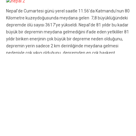
Nepal’de Cumartesi günü yerel saatle 11.56’da Katmandu’nun 80
Kilometre kuzeydoğusunda meydana gelen 7,8 büyüklüğündeki
depremde ölü sayısı 3617’ye yükseldi. Nepal’de 81 yıldır bu kadar
büyük bir depremin meydana gelmediğini ifade eden yetkililer 81
yıldır biriken enerjinin çok büyük bir depreme neden olduğunu,
depremin yerin sadece 2 km derinliğinde meydana gelmesi
nedeniyle çok yıkıcı olduğunu, depremden en çok başkent
Katmandu’nun etkilendiğini ve ölü sayısının Katmandu’da 721’e
çıktığını ifade ediyorlar. Katmandu’da şu an itibariyle havaalanı da
dahil birçok yolun kullanılamaz durumda olduğu vurgulanıyor.
Depremin Ulusal Acil Operasyon Merkezi, 6500’den fazla kişinin
de yaralandığını duyurdu. Nepal hükümetinden bazı yetkililer ölü
sayısının 5 bine kadar çıkabileceğini söylüyor. Evlerini kaybeden
binlerce kişi çadırkentlere sığınırken evleri ayakta kalan birçokları,
şiddeti 7.0’nin üzerindeki artçı şoklar nedeniyle büyük tedirginlik
yaşıyor. Diğer taraftan başkentten çevre bölgelere gidildikçe
yıkımın boyutları artıyor. Yollar yıkılmış ve kapanmış durumda
olduğundan depremin merkez üssüne yakın bölgelere ulaşmak