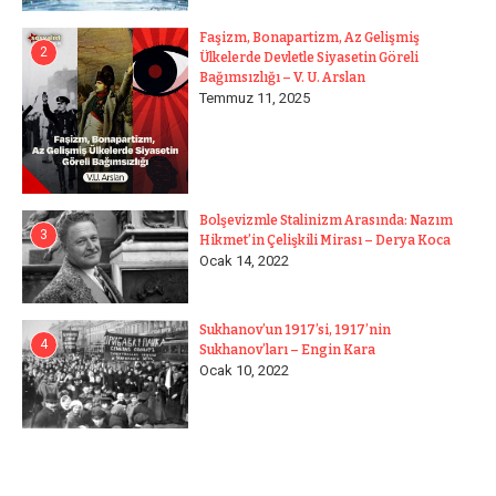
Faşizm, Bonapartizm, Az Gelişmiş
2
Ülkelerde Devletle Siyasetin Göreli
Bağımsızlığı – V. U. Arslan
Temmuz 11, 2025
Bolşevizmle Stalinizm Arasında: Nazım
3
Hikmet’in Çelişkili Mirası – Derya Koca
Ocak 14, 2022
Sukhanov’un 1917’si, 1917’nin
4
Sukhanov’ları – Engin Kara
Ocak 10, 2022