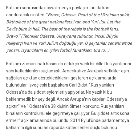
Katliam sonrasında sosyal medya paylaşımları da kan
donduracak cinsten. “
Bravo, Odessa. Pearl of the Ukrainian spirit.
Birthplace of the great nationalists Ivan and Yuri Jul. Let the
Devils burn in hell. The best of the rebels is the football fans.
Bravo.” (Tebrikler Odessa. Ukrayrana ruhunun incisi. Büyük
milliyetçi Ivan ve Yuri Jul’un doğduğu yer. O şeytanlar cenennemde
yansın. İsyancıların en iyileri futbol fanatikleri. Bravo. )
Katliam zamanı batı basını da oldukça yanlı bir dille Rus yanlılarını
yani katledilenleri suçlamıştı. Amerikalı ve Avrupalı yetkililer aşırı
sağcıları açıktan desteklediklerini gösteren açıklamalarda
bulundular. İsveç eski başbakanı Carl Bidst “ Rus yanlıları
Odessa’da da şiddet eylemleri yapıyorlar. Ne yazık ki bu
beklenmedik bir şey değil. Ancak Avrupa’nın kapıları Odessa’ya
açıktır.” Ve “ Odessa’da 38 kişinin ölmesi korkunç. Rus yanlıları
binaların kontrolünü ele geçirmeye çalışıyor. Bu şiddet artık sona
ermeli” açıklamalarında bulundu. 2014 Eylül’ünde parlamentoya
katliamla ilgili sunulan raporda katledilenler suçlu bulundu.