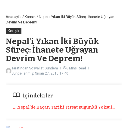
Anasayfa
/
Karışık
/
Nepal'i Yıkan İki Büyük Süreç: İhanete Uğrayan
Devrim Ve Deprem!
Karışık
Nepal'i Yıkan İki Büyük
Süreç: İhanete Uğrayan
Devrim Ve Deprem!
Tarafından
Sosyalist Gündem
6 Mins Read
Güncellenmiş: Nisan 27, 2015
17:40
İçindekiler
1. Nepal’de Kaçan Tarihi Fırsat Bugünkü Yoksulluğun