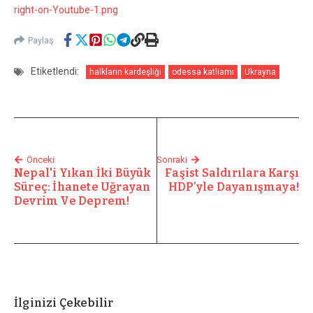
right-on-Youtube-1.png
Paylaş
Etiketlendi:
halkların kardeşliği
odessa katliamı
Ukrayna
Önceki
Sonraki
Nepal'i Yıkan İki Büyük
Faşist Saldırılara Karşı
Süreç: İhanete Uğrayan
HDP’yle Dayanışmaya!
Devrim Ve Deprem!
İlginizi Çekebilir