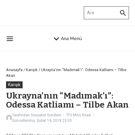
İçeriğe atla
Arama:
Ana Menü
Anasayfa
/
Karışık
/
Ukrayna’nın “Madımak’ı”: Odessa Katliamı – Tilbe
Akan
Karışık
Ukrayna’nın “Madımak’ı”:
Odessa Katliamı – Tilbe Akan
Tarafından
Sosyalist Gündem
3 Mins Read
Güncellenmiş: Şubat 14, 2018
23:03