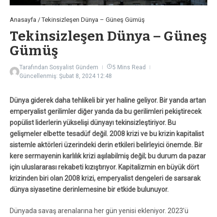
Anasayfa
/
Tekinsizleşen Dünya – Güneş Gümüş
Tekinsizleşen Dünya – Güneş
Gümüş
Tarafından
Sosyalist Gündem
5 Mins Read
Güncellenmiş: Şubat 8, 2024
12:48
Dünya giderek daha tehlikeli bir yer haline geliyor. Bir yanda artan
emperyalist gerilimler diğer yanda da bu gerilimleri pekiştirecek
popülist liderlerin yükselişi dünyayı tekinsizleştiriyor. Bu
gelişmeler elbette tesadüf değil. 2008 krizi ve bu krizin kapitalist
sistemle aktörleri üzerindeki derin etkileri belirleyici önemde. Bir
kere sermayenin karlılık krizi aşılabilmiş değil; bu durum da pazar
için uluslararası rekabeti kızıştırıyor. Kapitalizmin en büyük dört
krizinden biri olan 2008 krizi, emperyalist dengeleri de sarsarak
dünya siyasetine derinlemesine bir etkide bulunuyor.
Dünyada savaş arenalarına her gün yenisi ekleniyor. 2023’ü