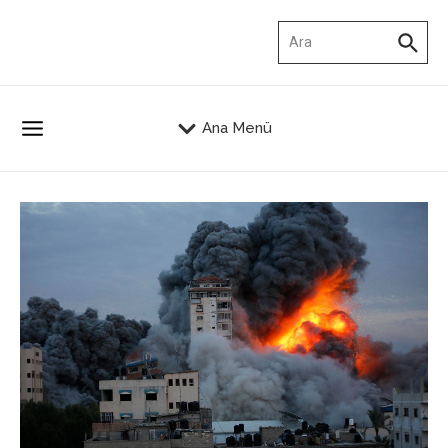
İçeriğe atla
Arama:
Ana Menü