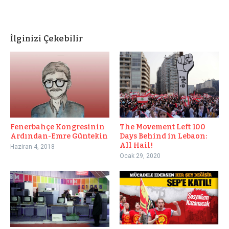
İlginizi Çekebilir
Fenerbahçe Kongresinin
The Movement Left 100
Ardından-Emre Güntekin
Days Behind in Lebaon:
All Hail!
Haziran 4, 2018
Ocak 29, 2020