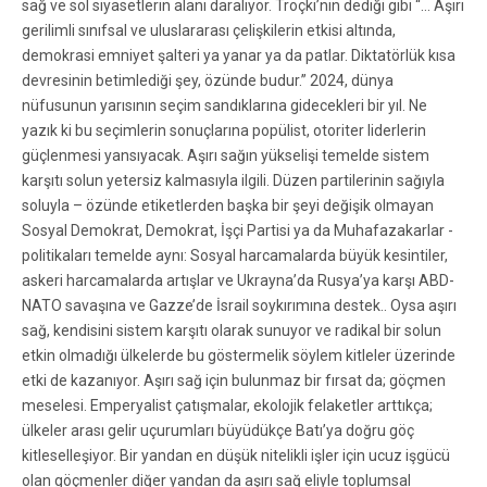
sağ ve sol siyasetlerin alanı daralıyor. Troçki’nin dediği gibi “… Aşırı
gerilimli sınıfsal ve uluslararası çelişkilerin etkisi altında,
demokrasi emniyet şalteri ya yanar ya da patlar. Diktatörlük kısa
devresinin betimlediği şey, özünde budur.” 2024, dünya
nüfusunun yarısının seçim sandıklarına gidecekleri bir yıl. Ne
yazık ki bu seçimlerin sonuçlarına popülist, otoriter liderlerin
güçlenmesi yansıyacak. Aşırı sağın yükselişi temelde sistem
karşıtı solun yetersiz kalmasıyla ilgili. Düzen partilerinin sağıyla
soluyla – özünde etiketlerden başka bir şeyi değişik olmayan
Sosyal Demokrat, Demokrat, İşçi Partisi ya da Muhafazakarlar -
politikaları temelde aynı: Sosyal harcamalarda büyük kesintiler,
askeri harcamalarda artışlar ve Ukrayna’da Rusya’ya karşı ABD-
NATO savaşına ve Gazze’de İsrail soykırımına destek.. Oysa aşırı
sağ, kendisini sistem karşıtı olarak sunuyor ve radikal bir solun
etkin olmadığı ülkelerde bu göstermelik söylem kitleler üzerinde
etki de kazanıyor. Aşırı sağ için bulunmaz bir fırsat da; göçmen
meselesi. Emperyalist çatışmalar, ekolojik felaketler arttıkça;
ülkeler arası gelir uçurumları büyüdükçe Batı’ya doğru göç
kitleselleşiyor. Bir yandan en düşük nitelikli işler için ucuz işgücü
olan göçmenler diğer yandan da aşırı sağ eliyle toplumsal