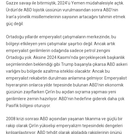
Gazze savaşı ile bitirmiştik; 2024’ü Yemen müdahalesiyle açtık.
Ürdün’de ABD lojistik üssünün vurulmasından sonra ABD’nin
İran’a yönelik misillemelerinin sayısının artacağını tahmin etmek
güç değil.
Ortadoğu yıllardır emperyalist çatışmaların merkezinde; bu
bölgeyi etkileyen yeni çatışmalar şaşırtıcı değil. Ancak artık
emperyalist gerilimlerin odağında sadece petrol zengini
Ortadoğu yok. Aksine 2024 Kasımı’nda gerçekleşecek başkanlık
seçimlerinden beklendiği gibi Trump başarıyla çıkarsa ABD askeri
varlığını bu bölgede azaltma isteklisi olacaktır. Ancak bu
emperyalist rekabetin durulması anlamına gelmiyor. Emperyalist
hiyerarşinin onlarca yıldır tepesinde bulunan ABD’nin ekonomik
gücünün zayıflarken Çin’in bu açıdan sıçrama yapması yeni
gerilimlere zemin hazırlıyor. ABD’nin hedefine giderek daha çok
Pasifik bölgesi oturuyor.
2008 krizi sonrası ABD açısından yaşanan tıkanma ve güçlü bir
rakip olarak Çin’in yükselişi emperyalizm tepesindeki dengeleri
kırılganlaştırıyor. ABD tehdit olarak algıladığı rakiplerinin önünü