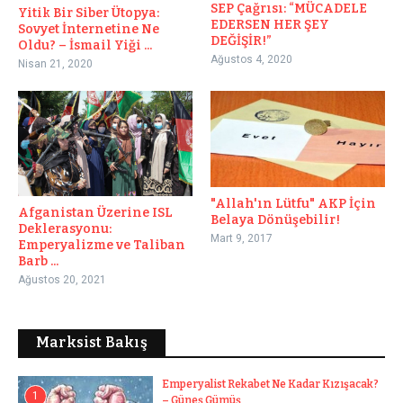
SEP Çağrısı: “MÜCADELE
Yitik Bir Siber Ütopya:
EDERSEN HER ŞEY
Sovyet İnternetine Ne
DEĞİŞİR!”
Oldu? – İsmail Yiği ...
Ağustos 4, 2020
Nisan 21, 2020
"Allah'ın Lütfu" AKP İçin
Afganistan Üzerine ISL
Belaya Dönüşebilir!
Deklerasyonu:
Mart 9, 2017
Emperyalizme ve Taliban
Barb ...
Ağustos 20, 2021
Marksist Bakış
Emperyalist Rekabet Ne Kadar Kızışacak?
1
– Güneş Gümüş