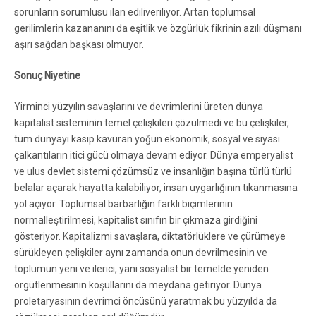
sorunların sorumlusu ilan ediliveriliyor. Artan toplumsal
gerilimlerin kazananını da eşitlik ve özgürlük fikrinin azılı düşmanı
aşırı sağdan başkası olmuyor.
Sonuç Niyetine
Yirminci yüzyılın savaşlarını ve devrimlerini üreten dünya
kapitalist sisteminin temel çelişkileri çözülmedi ve bu çelişkiler,
tüm dünyayı kasıp kavuran yoğun ekonomik, sosyal ve siyasi
çalkantıların itici gücü olmaya devam ediyor. Dünya emperyalist
ve ulus devlet sistemi çözümsüz ve insanlığın başına türlü türlü
belalar açarak hayatta kalabiliyor, insan uygarlığının tıkanmasına
yol açıyor. Toplumsal barbarlığın farklı biçimlerinin
normalleştirilmesi, kapitalist sınıfın bir çıkmaza girdiğini
gösteriyor. Kapitalizmi savaşlara, diktatörlüklere ve çürümeye
sürükleyen çelişkiler aynı zamanda onun devrilmesinin ve
toplumun yeni ve ilerici, yani sosyalist bir temelde yeniden
örgütlenmesinin koşullarını da meydana getiriyor. Dünya
proletaryasının devrimci öncüsünü yaratmak bu yüzyılda da