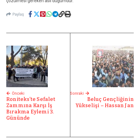
çözülmesi gereken asıl düğümdür.
Paylaş
Önceki
Sonraki
Roniteks’te Sefalet
Beluç Gençliğinin
Zammına Karşı İş
Yükselişi – Hassan Jan
Bırakma Eylemi 3.
Gününde