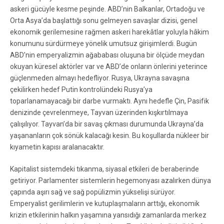
askeri gücüyle kesme peşinde. ABD’nin Balkanlar, Ortadoğu ve
Orta Asya’da başlattığı sonu gelmeyen savaşlar dizisi, genel
ekonomik gerilemesine rağmen askeri harekâtlar yoluyla hâkim
konumunu sürdürmeye yönelik umutsuz girişimlerdi. Bugün
ABD’nin emperyalizmin ağababası oluşuna bir ölçüde meydan
okuyan küresel aktörler var ve ABD’de onların önlerini yeterince
güçlenmeden almayı hedefliyor. Rusya, Ukrayna savaşına
çekilirken hedef Putin kontrolündeki Rusya’ya
toparlanamayacağı bir darbe vurmaktı. Aynı hedefle Çin, Pasifik
denizinde çevrelenmeye, Tayvan üzerinden kışkırtılmaya
çalışılıyor. Tayvan’da bir savaş çıkması durumunda Ukrayna’da
yaşananların çok sönük kalacağı kesin. Bu koşullarda nükleer bir
kıyametin kapısı aralanacaktır.
Kapitalist sistemdeki tıkanma, siyasal etkileri de beraberinde
getiriyor. Parlamenter sistemlerin hegemonyası azalırken dünya
çapında aşırı sağ ve sağ popülizmin yükselişi sürüyor.
Emperyalist gerilimlerin ve kutuplaşmaların arttığı, ekonomik
krizin etkilerinin halkın yaşamına yansıdığı zamanlarda merkez