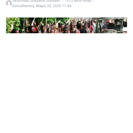
Tarafından
Sosyalist Gündem
13 Mins Read
Güncellenmiş: Mayıs 25, 2020
11:44
Uluslararası Ceza Mahkemesi’nin Ruanda
Soykırımı’nda yüz binlerce kişinin ölümünden
sorumlu tuttuğu Felicien Kabuga geçtiğimiz
günlerde yakalandı. Doğu Afrika ülkesi