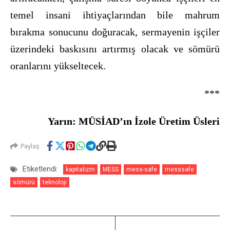
temel insani ihtiyaçlarından bile mahrum
bırakma sonucunu doğuracak, sermayenin işçiler
üzerindeki baskısını artırmış olacak ve sömürü
oranlarını yükseltecek.
***
Yarın: MÜSİAD’ın İzole Üretim Üsleri
Paylaş
Etiketlendi:
kapitalizm
MESS
mess-safe
messsafe
sömürü
teknoloji