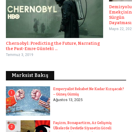
Demiryolu
Emekçisin
Sürgün
Dayatması
Mayıs 22, 202
Chernobyl: Predicting the Future, Narrating
the Past-Emre Günteki ...
Temmuz 3, 2019
Marksist Bakış
Emperyalist Rekabet Ne Kadar Kızışacak?
1
– Güneş Gümüş
Ağustos 13, 2025
Faşizm, Bonapartizm, Az Gelişmiş
2
Ülkelerde Devletle Siyasetin Göreli