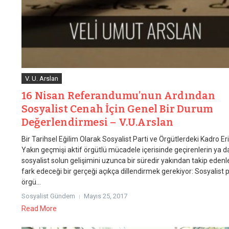
V. U. Arslan
16 Nisan Referandumu’nun Ardından
Sosyalist Cenah İçin Genel Bir Durum
Değerlendirmesi – V.U.Arslan
Bir Tarihsel Eğilim Olarak Sosyalist Parti ve Örgütlerdeki Kadro E
Yakın geçmişi aktif örgütlü mücadele içerisinde geçirenlerin ya d
sosyalist solun gelişimini uzunca bir süredir yakından takip edenl
fark edeceği bir gerçeği açıkça dillendirmek gerekiyor: Sosyalist p
örgü...
Sosyalist Gündem
Mayıs 25, 2017
Read More