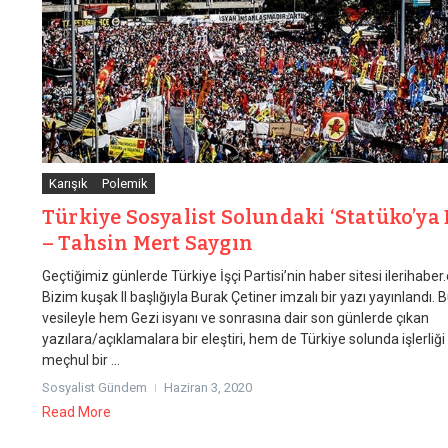
Karışık
Polemik
Türkiye Sosyalist Solundaki ‘Statüko’ya 
– Tahsin Mert Saygın
Geçtiğimiz günlerde Türkiye İşçi Partisi’nin haber sitesi ilerihaber
Bizim kuşak II başlığıyla Burak Çetiner imzalı bir yazı yayınlandı. 
vesileyle hem Gezi isyanı ve sonrasına dair son günlerde çıkan
yazılara/açıklamalara bir eleştiri, hem de Türkiye solunda işlerliği
meçhul bir ...
Sosyalist Gündem
Haziran 3, 2020
Read More