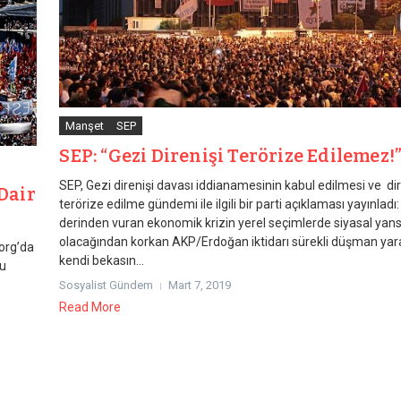
Manşet
SEP
SEP: “Gezi Direnişi Terörize Edilemez!
SEP, Gezi direnişi davası iddianamesinin kabul edilmesi ve di
Dair
terörize edilme gündemi ile ilgili bir parti açıklaması yayınladı:
derinden vuran ekonomik krizin yerel seçimlerde siyasal yans
olacağından korkan AKP/Erdoğan iktidarı sürekli düşman yar
.org’da
kendi bekasın...
Bu
Sosyalist Gündem
Mart 7, 2019
Read More