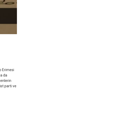
ro Erimesi
ya da
denlerin
st parti ve