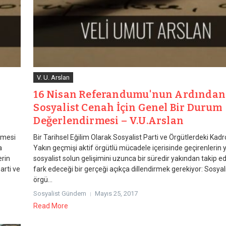
V. U. Arslan
16 Nisan Referandumu'nun Ardından
Sosyalist Cenah İçin Genel Bir Durum
Değerlendirmesi – V.U.Arslan
rimesi
Bir Tarihsel Eğilim Olarak Sosyalist Parti ve Örgütlerdeki Kad
a
Yakın geçmişi aktif örgütlü mücadele içerisinde geçirenlerin 
erin
sosyalist solun gelişimini uzunca bir süredir yakından takip e
arti ve
fark edeceği bir gerçeği açıkça dillendirmek gerekiyor: Sosyali
örgü...
Sosyalist Gündem
Mayıs 25, 2017
Read More