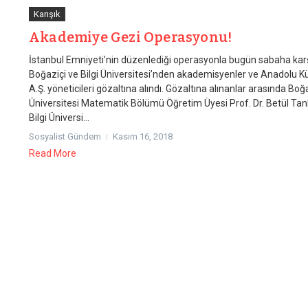
Karışık
Akademiye Gezi Operasyonu!
İstanbul Emniyeti’nin düzenlediği operasyonla bugün sabaha kar
Boğaziçi ve Bilgi Üniversitesi’nden akademisyenler ve Anadolu Kü
A.Ş. yöneticileri gözaltına alındı. Gözaltına alınanlar arasında Boğ
Üniversitesi Matematik Bölümü Öğretim Üyesi Prof. Dr. Betül Tan
Bilgi Üniversi...
Sosyalist Gündem
Kasım 16, 2018
Read More