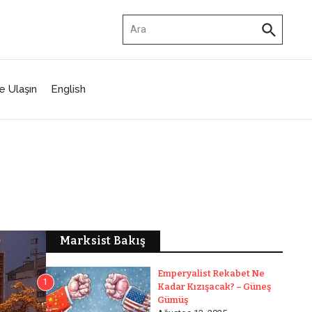
Arama:
e Ulaşın
English
Marksist Bakış
Emperyalist Rekabet Ne
1
Kadar Kızışacak? – Güneş
Gümüş