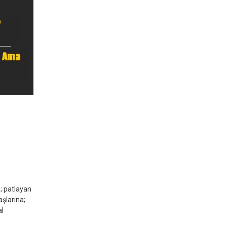
; patlayan
aşlarına;
al