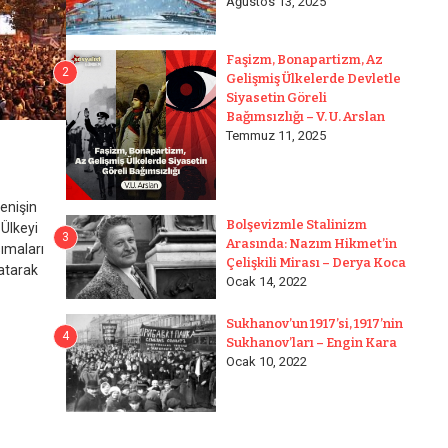
Ağustos 13, 2025
Faşizm, Bonapartizm, Az
2
Gelişmiş Ülkelerde Devletle
Siyasetin Göreli
Bağımsızlığı – V. U. Arslan
Temmuz 11, 2025
”
renişin
Bolşevizmle Stalinizm
 Ülkeyi
3
Arasında: Nazım Hikmet’in
ımaları
Çelişkili Mirası – Derya Koca
atarak
Ocak 14, 2022
Sukhanov’un 1917’si, 1917’nin
4
Sukhanov’ları – Engin Kara
Ocak 10, 2022