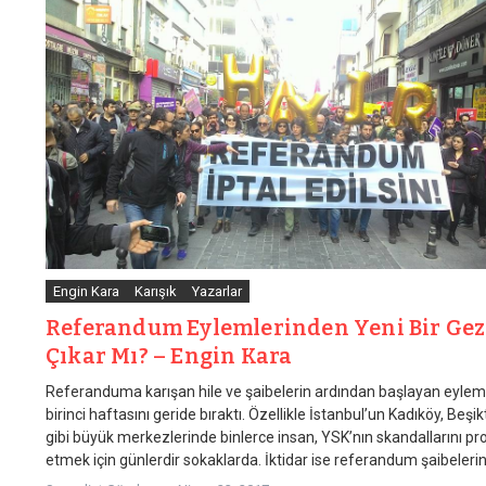
Engin Kara
Karışık
Yazarlar
Referandum Eylemlerinden Yeni Bir Gez
Çıkar Mı? – Engin Kara
Referanduma karışan hile ve şaibelerin ardından başlayan eylem
birinci haftasını geride bıraktı. Özellikle İstanbul’un Kadıköy, Beşi
gibi büyük merkezlerinde binlerce insan, YSK’nın skandallarını pr
etmek için günlerdir sokaklarda. İktidar ise referandum şaibelerin.