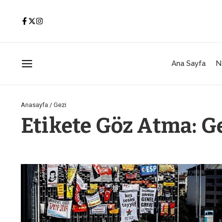
İçeriğe atla
Ana Sayfa
N
Anasayfa
/
Gezi
Etikete Göz Atma: G