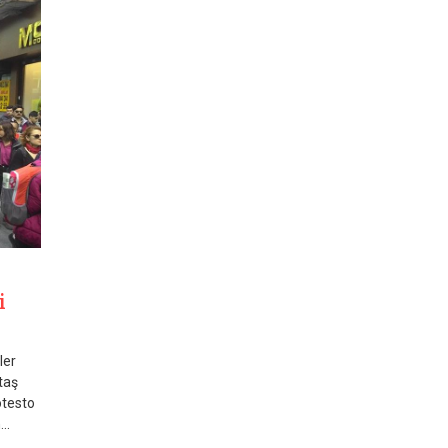
i
ler
ktaş
otesto
..