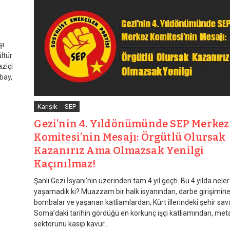
şı
ltür
aziçi
bay,
Karışık
SEP
Gezi’nin 4. Yıldönümünde SEP Merkez
Komitesi’nin Mesajı: Örgütlü Olursak
Kazanırız Ama Olmazsak Yenilgi
Kaçınılmaz!
Şanlı Gezi İsyanı’nın üzerinden tam 4 yıl geçti. Bu 4 yılda neler
yaşamadık ki? Muazzam bir halk isyanından, darbe girişimine
bombalar ve yaşanan katliamlardan, Kürt illerindeki şehir sav
Soma’daki tarihin gördüğü en korkunç işçi katliamından, met
sektörünü kasıp kavur...