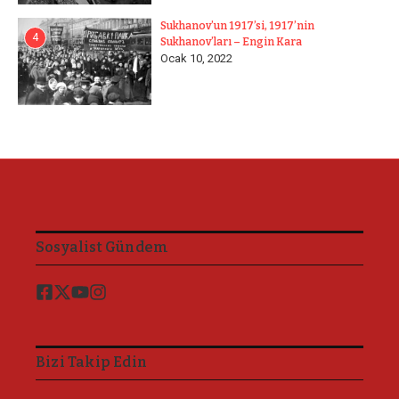
Sukhanov’un 1917’si, 1917’nin
4
Sukhanov’ları – Engin Kara
Ocak 10, 2022
Sosyalist Gündem
Bizi Takip Edin