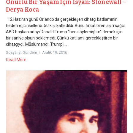
Onurlu Bir Yaşam İçin İsyan: Stonewall –
Derya Koca
12 Haziran günü Orlando’da gerçekleşen cihatçı katliamının
hedefi eşcinsellerdi. 50 kişi katledildi. Bunu fırsat bilen aşırı sağcı
ABD başkan adayı Donald Trump “ben söylemiştim” demek için
bir saniye olsun beklemedi. Çünkü katliamı gerçekleştiren bir
cihatçıydı, Müslümandı. Trump’ı...
Sosyalist Gündem
Aralık 19, 2016
Read More