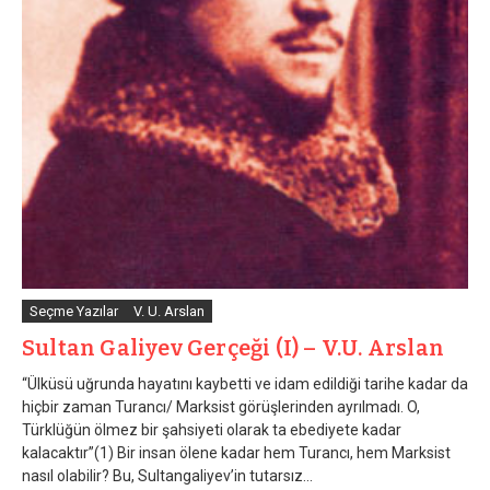
Seçme Yazılar
V. U. Arslan
Sultan Galiyev Gerçeği (I) – V.U. Arslan
“Ülküsü uğrunda hayatını kaybetti ve idam edildiği tarihe kadar da
hiçbir zaman Turancı/ Marksist görüşlerinden ayrılmadı. O,
Türklüğün ölmez bir şahsiyeti olarak ta ebediyete kadar
kalacaktır”(1) Bir insan ölene kadar hem Turancı, hem Marksist
nasıl olabilir? Bu, Sultangaliyev’in tutarsız...