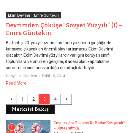
Ekim Devrimi
Emre Güntekin
Devrimden Çöküşe “Sovyet Yüzyılı” (I) –
Emre Güntekin
Bir tarihçi 20. yüzyıl üzerine bir tarih yazımına giriştiğinde
karşısına çıkacak en önemli olay tartışmasız Ekim Devrimi
olacaktır. Ekim Devrimi yüzyıllardır varlığını koruyan sınıflı
toplumlara ve onun en gelişmiş ifadesi olan kapitalizme
sömürülen sınıfların vurduğu en bilinçli darbeydi....
Sosyalist Gündem
Eylül 16, 2014
Read More
1
2
3
4
Marksist Bakış
Emperyalist Rekabet Ne Kadar Kızışacak?
1
– Güneş Gümüş