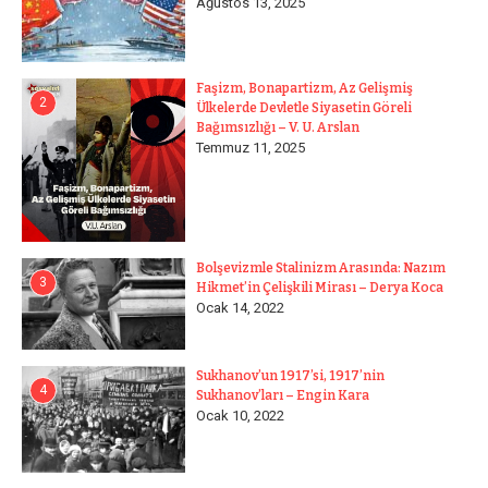
Ağustos 13, 2025
Faşizm, Bonapartizm, Az Gelişmiş
2
Ülkelerde Devletle Siyasetin Göreli
Bağımsızlığı – V. U. Arslan
Temmuz 11, 2025
Bolşevizmle Stalinizm Arasında: Nazım
3
Hikmet’in Çelişkili Mirası – Derya Koca
Ocak 14, 2022
Sukhanov’un 1917’si, 1917’nin
4
Sukhanov’ları – Engin Kara
Ocak 10, 2022