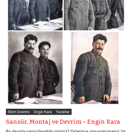
Ekim Devrimi
Engin Kara
Yazarlar
Sansür, Montaj ve Devrim – Engin Kara
Bir devrimi sansürleyebilir misiniz? Yeterince omurgasızsanız, bir