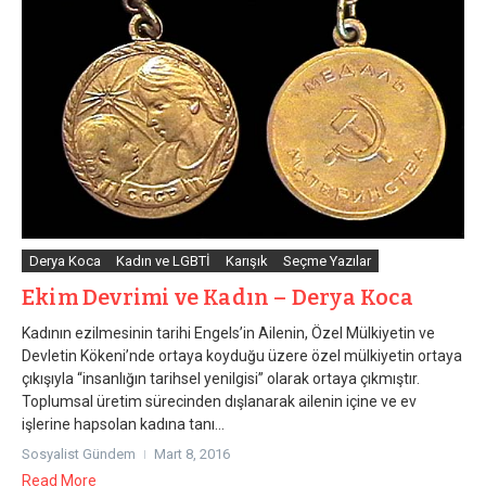
Derya Koca
Kadın ve LGBTİ
Karışık
Seçme Yazılar
Ekim Devrimi ve Kadın – Derya Koca
Kadının ezilmesinin tarihi Engels’in Ailenin, Özel Mülkiyetin ve
Devletin Kökeni’nde ortaya koyduğu üzere özel mülkiyetin ortaya
çıkışıyla “insanlığın tarihsel yenilgisi” olarak ortaya çıkmıştır.
Toplumsal üretim sürecinden dışlanarak ailenin içine ve ev
işlerine hapsolan kadına tanı...
Sosyalist Gündem
Mart 8, 2016
Read More