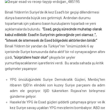
Binali Yıldırım’ın Suriye’de ilk kez Esad’lı bir geçişi dillendirmesi
dünya basınında büyük ses getirmişti. Ardından durumu
toparlamak için yabancı basın kuruluşlarını toparladı ve yeni
açıklamalarda bulundu.
“Esad, geçiş sürecinde muhatap olarak
kabul edilebilir. Esad’ın Suriye’nin geleceğinde yeri olamaz..”,
“İstesek de istemesek de Esed bölgedeki aktörlerden biridir.”
Binali Yıldırım bir yandan da Türkiye”nin “önümüzdeki 6 ay
içerisinde Suriye konusunda daha aktif bir rol oynayacağının altını
çizdi,
“sürprizlere hazır olun”
çıkışıyla bir şeyler
yumurtlayacaklarının işaretlerini verdi. Bu arada sahada şu kritik
gelişmeler yaşanıyor:
YPG öncülüğündeki Suriye Demokratik Güçleri, Menbiç’ten
itibaren IŞİD’in elindeki son kuzey Suriye parçasını da adım
adım ele geçiriyor. IŞİD tükenirken Rojava’nın birleşmesi
gündeme geliyor.
Haseke’de YPG ile Esad güçleri şiddetli çatışmaya giriyor ve ilk
kez Suriye savaş uçakları YPG mevzilerini bombalıyor. ABD ise