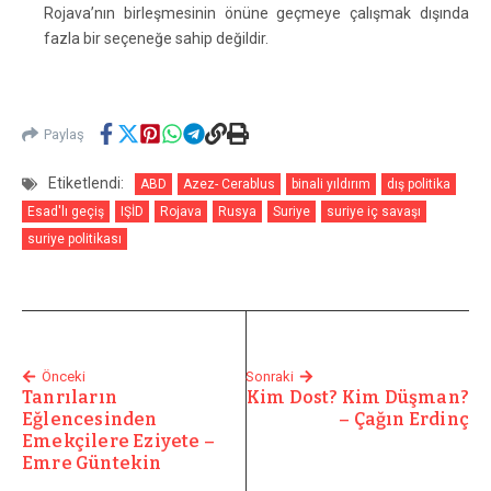
Rojava’nın birleşmesinin önüne geçmeye çalışmak dışında
fazla bir seçeneğe sahip değildir.
Paylaş
Etiketlendi:
ABD
Azez- Cerablus
binali yıldırım
dış politika
Esad'lı geçiş
IŞİD
Rojava
Rusya
Suriye
suriye iç savaşı
suriye politikası
Önceki
Sonraki
Tanrıların
Kim Dost? Kim Düşman?
Eğlencesinden
– Çağın Erdinç
Emekçilere Eziyete –
Emre Güntekin