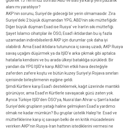
giderek 15 Temmuz sonrası ABD ve Batı’ya karşı yeni pazarlık
alanı mı yaratılıyor?
AKP’nin sorunu, Suriye’de gideceği bir yerin olmamasıdır. Zira
Suriye’deki 2 büyük düşmandan YPG, ABD’nin sıkı müttefiğidir.
Diğer büyük düşman Esad ise Rusya’ ve İran’ın sıkı müttefiği.
Şayet İslamcı cihatçılar ile ÖSO, Esad’ı iktidardan bu iş fazla
uzamadan indirebilselerdi AKP için durumlar çok daha iyi
olabilirdi. Ama Esad iktidara tutununca iç savaş uzadı, AKP Rusya
savaş uçağını düşürmek ya da IŞİD’e arka çıkmak gibi aptalca
hatalarla kendisini ve bu arada ülkeyi bataklığa sürükledi. Bir
yandan da YPG IŞİD’e karşı ABD’nin etkili hava desteğiyle
zaferden zafere koştu ve bütün kuzey Suriye’yi Rojava sınırları
içerisinde birleştirmenin eşiğine geldi.
Şimdi Kürtlere karşı Esad’ı desteklemek, kağıt üzerinde mantıklı
görünüyor, ama Esad’ın Kürtlerle savaşacak gücü zaten yok.
Ayrıca Türkiye IŞİD’den ÖSO’ya, Nusra’dan Ahrar-u Şam’a kadar
Suriye’deki grupların yatağı haline gelmişken Esad’a yardımcı
olmak ne kadar mümkün? Bu gruplar üstelik Halep’te Esad ve
müttefiklerine karşı iç savaşın belki de en kritik mücadelesini
verirken AKP’nin Rusya-İran hattının istediklerini vermesi ne