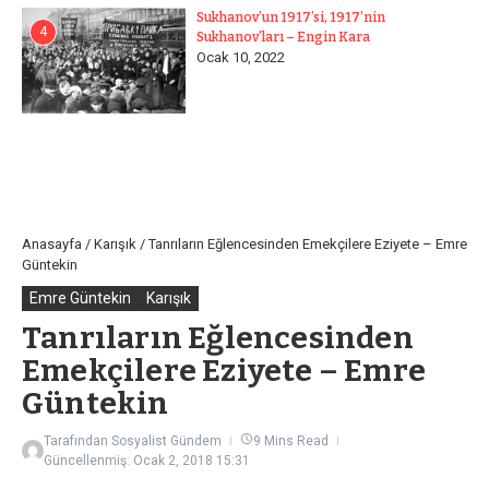
Sukhanov’un 1917’si, 1917’nin
4
Sukhanov’ları – Engin Kara
Ocak 10, 2022
Anasayfa
/
Karışık
/
Tanrıların Eğlencesinden Emekçilere Eziyete – Emre
Güntekin
Emre Güntekin
Karışık
Tanrıların Eğlencesinden
Emekçilere Eziyete – Emre
Güntekin
Tarafından
Sosyalist Gündem
9 Mins Read
Güncellenmiş: Ocak 2, 2018
15:31