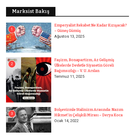
Marksist Bakış
Emperyalist Rekabet Ne Kadar Kızışacak?
1
– Güneş Gümüş
Ağustos 13, 2025
Faşizm, Bonapartizm, Az Gelişmiş
2
Ülkelerde Devletle Siyasetin Göreli
Bağımsızlığı – V. U. Arslan
Temmuz 11, 2025
Bolşevizmle Stalinizm Arasında: Nazım
3
Hikmet’in Çelişkili Mirası – Derya Koca
Ocak 14, 2022