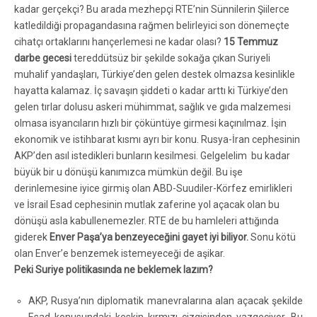
kadar gerçekçi? Bu arada mezhepçi RTE’nin Sünnilerin Şiilerce
katledildiği propagandasına rağmen belirleyici son dönemeçte
cihatçı ortaklarını hançerlemesi ne kadar olası?
15 Temmuz
darbe gecesi
tereddütsüz bir şekilde sokağa çıkan Suriyeli
muhalif yandaşları, Türkiye’den gelen destek olmazsa kesinlikle
hayatta kalamaz. İç savaşın şiddeti o kadar arttı ki Türkiye’den
gelen tırlar dolusu askeri mühimmat, sağlık ve gıda malzemesi
olmasa isyancıların hızlı bir çöküntüye girmesi kaçınılmaz. İşin
ekonomik ve istihbarat kısmı ayrı bir konu. Rusya-İran cephesinin
AKP’den asıl istedikleri bunların kesilmesi. Gelgelelim bu kadar
büyük bir u dönüşü kanımızca mümkün değil. Bu işe
derinlemesine iyice girmiş olan ABD-Suudiler-Körfez emirlikleri
ve İsrail Esad cephesinin mutlak zaferine yol açacak olan bu
dönüşü asla kabullenemezler. RTE de bu hamleleri attığında
giderek
Enver Paşa’ya benzeyeceğini gayet iyi biliyor.
Sonu kötü
olan Enver’e benzemek istemeyeceği de aşikar.
Peki Suriye politikasında ne beklemek lazım?
AKP, Rusya’nın diplomatik manevralarına alan açacak şekilde