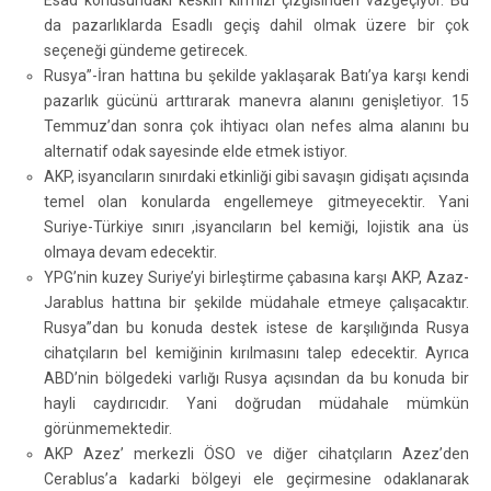
Esad konusundaki keskin kırmızı çizgisinden vazgeçiyor. Bu
da pazarlıklarda Esadlı geçiş dahil olmak üzere bir çok
seçeneği gündeme getirecek.
Rusya”-İran hattına bu şekilde yaklaşarak Batı’ya karşı kendi
pazarlık gücünü arttırarak manevra alanını genişletiyor. 15
Temmuz’dan sonra çok ihtiyacı olan nefes alma alanını bu
alternatif odak sayesinde elde etmek istiyor.
AKP, isyancıların sınırdaki etkinliği gibi savaşın gidişatı açısında
temel olan konularda engellemeye gitmeyecektir. Yani
Suriye-Türkiye sınırı ,isyancıların bel kemiği, lojistik ana üs
olmaya devam edecektir.
YPG’nin kuzey Suriye’yi birleştirme çabasına karşı AKP, Azaz-
Jarablus hattına bir şekilde müdahale etmeye çalışacaktır.
Rusya”dan bu konuda destek istese de karşılığında Rusya
cihatçıların bel kemiğinin kırılmasını talep edecektir. Ayrıca
ABD’nin bölgedeki varlığı Rusya açısından da bu konuda bir
hayli caydırıcıdır. Yani doğrudan müdahale mümkün
görünmemektedir.
AKP Azez’ merkezli ÖSO ve diğer cihatçıların Azez’den
Cerablus’a kadarki bölgeyi ele geçirmesine odaklanarak