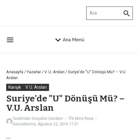
İçeriğe atla
Arama:
Ana Menü
Anasayfa
/
Yazarlar
/
V. U. Arslan
/
Suriye'de "U" Dönüşü Mü? – V.U.
Arslan
Karışık
V. U. Arslan
Suriye'de "U" Dönüşü Mü? –
V.U. Arslan
Tarafından
Sosyalist Gündem
6 Mins Read
Güncellenmiş: Ağustos 22, 2016
17:01