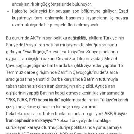
ancak sınırlı bir güç gösterisinde bulunuyor.
Halep’te belirleyici bir savaşın son bölümüne giriliyor. Esad
kuşatmayı tam anlamıyla başarırsa isyancıların iç savaşı
uzatmak dışında bir perspektifleri kalmayacak.
Bu durumda AKP’nin son politika değişikliği, akıllara Türkiye’ nin
Suriye’de Rusya-İran hattına mı kaymakta olduğu sorusunu
getiriyor.
“Esadlı geçiş”
meselesi Rusya”nın Suriye planlarına
uygun. İran dışişleri bakanı Cevad Zarif ile mevkidaşı Mevlüt
Çavuşoğlu geçtiğimiz haftalarda karşılıklı ziyaretler yaptılar. 15
Temmuz darbe girişiminde Zarif”in Çavuşoğlu”nu defalarca
aradığı basına yansıtıldı. Darbe karşısında Batı’nın tutumuyla
taban tabana zıt olan İran desteğinin altı çizildi. Ayrıca İran
dışişlerinin yaptığı Batı’nın kabul etmeye kesinlikle yanaşmadığı
“PKK, PJAK, PYD hepsi birdir”
açıklaması da İran’ın Türkiye’yi kendi
çizgisine çekme çabasının bir başka dışavurumu.
Peki tekrar soralım: bütün bunlar ne anlama geliyor?
AKP, Rusya-
İran cephesine mi kayıyor?
Yoksa Türkiye’yi de bataklığa
sürükleyen karaya oturmuş Suriye politikasında yumuşamaya