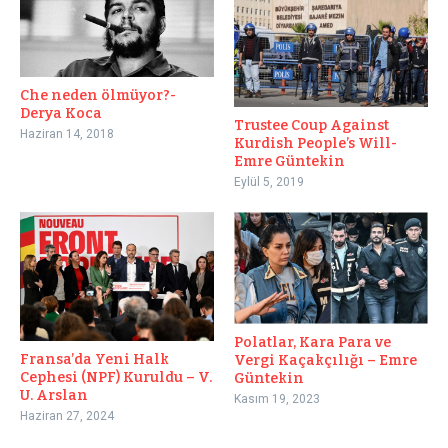
Che neden ölmüyor?-
Derya Koca
Trustee Coup Against
Haziran 14, 2018
Kurdish People’s Will-
Emre Güntekin
Eylül 5, 2019
Polatlar, Kara Para ve
Fransa’da Yeni Halk
Vergi Kaçakçılığı – Emre
Cephesi (NPF) Kuruldu – V.
Güntekin
U. Arslan
Kasım 19, 2023
Haziran 27, 2024