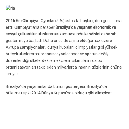
2016 Rio Olimpiyat Oyunları
5 Ağustos’ta başladı, dün gece sona
erdi. Olimpiyatlarla beraber
Brezilya’da
yaşanan ekonomik ve
sosyal çalkantılar
uluslararası kamuoyunda kendisini daha sık
göstermeye başladı. Daha önce de aşina olduğumuz üzere
Avrupa şampiyonaları, dünya kupaları, olimpiyatlar gibi yüksek
bütçeli uluslararası organizasyonlar sadece sporun değil;
düzenlendiği ülkelerdeki emekçilerin sıkıntılarını da bu
organizasyonları takip eden milyarlarca insanın gözlerinin önüne
seriyor.
Brezilya’da yaşananlar da bunun göstergesi. Brezilya’da
hükümet tıpkı 2014 Dünya Kupası’nda olduğu gibi olimpiyat
oyunlarını da yoksullar ve emekçiler için bir eziyete dönüştürdü.
Sıkıntılarını dile getirenler yine polis baskısıyla yüz yüze. Oyunlar
sistemin kirli yüzünü bütün yönleriyle ifşa edecek gibi görünüyor.
Brezilya, Mayıs 2016’da yolsuzlukla suçlanan
Dilma Roussef
‘in