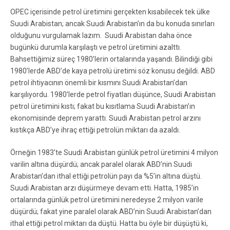
OPEC içerisinde petrol üretimini gerçekten kısabilecek tek ülke
Suudi Arabistan; ancak Suudi Arabistan’ın da bu konuda sınırları
olduğunu vurgulamak lazım. Suudi Arabistan daha önce
bugünkü durumla karşılaştı ve petrol üretimini azalttı.
Bahsettiğimiz süreç 1980’lerin ortalarında yaşandı. Bilindiği gibi
1980’lerde ABD’de kaya petrolü üretimi söz konusu değildi. ABD
petrol ihtiyacının önemli bir kısmını Suudi Arabistan’dan
karşılıyordu. 1980’lerde petrol fiyatları düşünce, Suudi Arabistan
petrol üretimini kıstı; fakat bu kısıtlama Suudi Arabistan’ın
ekonomisinde deprem yarattı. Suudi Arabistan petrol arzını
kıstıkça ABD’ye ihraç ettiği petrolün miktarı da azaldı.
Örneğin 1983’te Suudi Arabistan günlük petrol üretimini 4 milyon
varilin altına düşürdü; ancak paralel olarak ABD’nin Suudi
Arabistan’dan ithal ettiği petrolün payı da %5’in altına düştü.
Suudi Arabistan arzı düşürmeye devam etti. Hatta, 1985’in
ortalarında günlük petrol üretimini neredeyse 2 milyon varile
düşürdü; fakat yine paralel olarak ABD’nin Suudi Arabistan’dan
ithal ettiği petrol miktarı da düştü. Hatta bu öyle bir düşüştü ki,