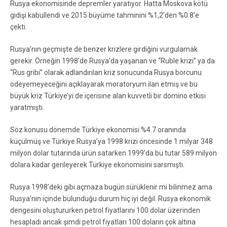
Rusya ekonomisinde depremler yaratıyor. Hatta Moskova kötü
gidişi kabullendi ve 2015 büyüme tahminini %1,2’den %0.8’e
çekti.
Rusya’nın geçmişte de benzer krizlere girdiğini vurgulamak
gerekir. Örneğin 1998’de Rusya’da yaşanan ve “Ruble krizi” ya da
“Rus gribi” olarak adlandırılan kriz sonucunda Rusya borcunu
ödeyemeyeceğini açıklayarak moratoryum ilan etmiş ve bu
büyük kriz Türkiye’yi de içerisine alan kuvvetli bir domino etkisi
yaratmıştı.
Söz konusu dönemde Türkiye ekonomisi %4.7 oranında
küçülmüş ve Türkiye Rusya’ya 1998 krizi öncesinde 1 milyar 348
milyon dolar tutarında ürün satarken 1999’da bu tutar 589 milyon
dolara kadar gerileyerek Türkiye ekonomisini sarsmıştı.
Rusya 1998’deki gibi açmaza bugün sürüklenir mi bilinmez ama
Rusya’nın içinde bulunduğu durum hiç iyi değil. Rusya ekonomik
dengesini oluştururken petrol fiyatlarını 100 dolar üzerinden
hesapladı ancak şimdi petrol fiyatları 100 doların çok altına