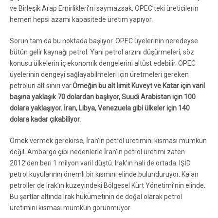
ve Birleşik Arap Emirlikleri’ni saymazsak, OPEC’teki üreticilerin
hemen hepsi azami kapasitede üretim yapıyor.
Sorun tam da bu noktada başlıyor. OPEC üyelerinin neredeyse
bütün gelir kaynağı petrol. Yani petrol arzını düşürmeleri, söz
konusu ülkelerin iç ekonomik dengelerini altüst edebilir. OPEC
üyelerinin dengeyi sağlayabilmeleri için üretmeleri gereken
petrolün alt sınırı var.
Örneğin bu alt limit Kuveyt ve Katar için varil
başına yaklaşık 70 dolardan başlıyor, Suudi Arabistan için 100
dolara yaklaşıyor. İran, Libya, Venezuela gibi ülkeler için 140
dolara kadar çıkabiliyor.
Örnek vermek gerekirse, İran’ın petrol üretimini kısması mümkün
değil. Ambargo gibi nedenlerle İran’ın petrol üretimi zaten
2012’den beri 1 milyon varil düştü. Irak’ın hali de ortada. IŞİD
petrol kuyularının önemli bir kısmını elinde bulunduruyor. Kalan
petroller de Irak’ın kuzeyindeki Bölgesel Kürt Yönetimi’nin elinde.
Bu şartlar altında Irak hükümetinin de doğal olarak petrol
üretimini kısması mümkün görünmüyor.