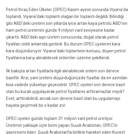
Petrol İhraç Eden Ülkeler (OPEC) Kasım ayının sonunda Viyana’da
toplandı. Viyana’daki toplantı olağan bir toplantı değildi. Bilindiği
gibi ABD’deki üretimi son yıllarda iyice artan kaya petrolü ABD’nin
ham petrol üretimini günde 9 milyon varil seviyesine kadar
çıkarttı. ABD’deki aşırı üretim sonucunda, doğal olarak petrol
fiyatları ciddi anlamda geriledi. Bu durum OPEC üyelerini kara
kara düşündürüyor. Viyana’daki toplantının konusu, düşen petrol
fiyatlarına karşı alınabilecek önlemler üzerine şekillendi.
İlk bakışta artan fiyatlarla ilgili alınabilecek önlem son derece
basittir. Arzı, yani üretimi düşürdüğünüzde fiyatlar da en azından
kısa vadede yükselişe geçecektir. OPEC üyeleri son derece basit
olan bu kuralı uygulayarak petrol fiyatlarını arttıramazlar mıydı?
Evet, arttırabilirdi; ancak son derece basit olan bu uygulamayı
hayata geçirmek bir o kadar zor.
OPEC üyeleri günde toplam 31 milyon varil petrol üretiyor.
Üretimin yaklaşık üçte birini yapan Suudi Arabistan, OPEC’in
gayriresmi lideri. Suudi Arabistan’la birlikte hareket eden Kuveyt