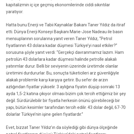
kapitalizmin iç içe geçmiş ekonomilerinde ciddi sıkıntılar
yaratıyor.
Hatta bunu Enerji ve Tabii Kaynaklar Bakanı Taner Yıldız da itiraf
etti. Dünya Enerji Konseyi Başkanı Marie-Jose Nadeau ile basın
mensuplarının sorularına yanıt veren Taner Yıldız, “Petrol
fiyatlarının 43 dolara kadar düşmesi Türkiye’yi nasıl etkiler?”
sorusuna şöyle yanıt verdi: “Gerçekçi davranmamız lazım. Ham
petrolün 43 dolarlara kadar düşmesi halinde petrolle alakalı
yatırımlar durur. Belli bir seviyenin üzerinde üretimde olanlar
üretimini durdururlar. Bu, sonuçta tüketicileri arz güvenliğiyle
alakalı problemle karşı karşıya getirir. Bu sefer de arzın
azlığından fiyatlar yükselir. 3 aylığına fiyatın düşüp sonraki 13
ayda 1,5-2 katına çıkıyor olması bizim çok tercih ettiğimiz bir şey
değil. Sürdürülebilir bir fiyatla herkesin önünü görebileceği bir
yapı, bütün kesimler tarafından tercih edilir. 43 dolar değil, 67-70
dolarlar Türkiye’nin işine gelen fiyatlardır.”
Evet, bizzat Taner Yıldız’ın da söylediği gibi dünya ölçeğinde