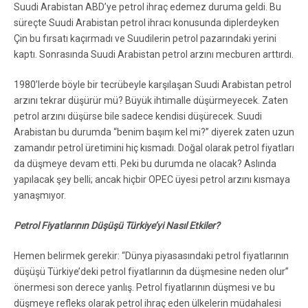
Suudi Arabistan ABD’ye petrol ihraç edemez duruma geldi. Bu
süreçte Suudi Arabistan petrol ihracı konusunda diplerdeyken
Çin bu fırsatı kaçırmadı ve Suudilerin petrol pazarındaki yerini
kaptı. Sonrasında Suudi Arabistan petrol arzını mecburen arttırdı.
1980’lerde böyle bir tecrübeyle karşılaşan Suudi Arabistan petrol
arzını tekrar düşürür mü? Büyük ihtimalle düşürmeyecek. Zaten
petrol arzını düşürse bile sadece kendisi düşürecek. Suudi
Arabistan bu durumda “benim başım kel mi?” diyerek zaten uzun
zamandır petrol üretimini hiç kısmadı. Doğal olarak petrol fiyatları
da düşmeye devam etti. Peki bu durumda ne olacak? Aslında
yapılacak şey belli; ancak hiçbir OPEC üyesi petrol arzını kısmaya
yanaşmıyor.
Petrol Fiyatlarının Düşüşü Türkiye’yi Nasıl Etkiler?
Hemen belirmek gerekir: “Dünya piyasasındaki petrol fiyatlarının
düşüşü Türkiye’deki petrol fiyatlarının da düşmesine neden olur”
önermesi son derece yanlış. Petrol fiyatlarının düşmesi ve bu
düşmeye refleks olarak petrol ihraç eden ülkelerin müdahalesi