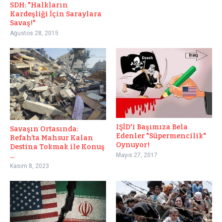
SDH: "Halkların
Kardeşliği İçin Saraylara
Savaş!"
Ağustos 28, 2015
IŞİD'i Başımıza Bela
Savaşın Ortasında:
Edenler "Süpermencilik"
Refah’ta Mahsur Kalan
Oynuyor!
Destina Tokmak ile Konuş
...
Mayıs 27, 2017
Kasım 8, 2023