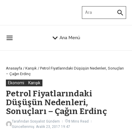
İçeriğe atla
Arama:
Ana Menü
Anasayfa
/
Karışık
/
Petrol Fiyatlarındaki Düşüşün Nedenleri, Sonuçları
– Çağın Erdinç
Ekonomi
Karışık
Petrol Fiyatlarındaki
Düşüşün Nedenleri,
Sonuçları – Çağın Erdinç
Tarafından
Sosyalist Gündem
8 Mins Read
Güncellenmiş: Aralık 23, 2017
19:47