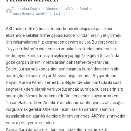
Tarafından
Sosyalist Gündem
3 Mins Read
Güncellenmiş: Aralık 5, 2014
19:29
AKP hükümeti eğitim sistemini kendi ideolojisi ve politikası
ekseninde şekillendirme çabası içinde “dindar nesil” yetiştirmek
için çalışmalarına hız kesmeden devam ediyor. Bu çerçevede
Tayyip Erdoğan’ın din dersinin anaokullara kadar indirilmesini
hedefleyen konuşmasıyla açılışını yaptığı 19. Eğitim Şurası’nda
göze çarpan önemli noktalardan bahsetmekte yarar var.
Eğitim Şurası’nda konuşulanların başında Kuran derslerinin altı
saate çıkartılması geliyor. Mevcut uygulamada Peygamberin
Hayatı, Kuranı Kerim, Temel Dini Bilgiler dersleri haftada iki saat
seçmeli (!) ders olarak veriliyordu; ancak Şura’da bu derslerin altı
saate çıkartılması kararlaştırıldı. Din derslerinin sayısı artarken
“İnsan Hakları, Dil ve Anlatım” derslerinin saatlerinin azaltılacağını
vurgulamak gerekir. Özellikle İnsan Hakları dersinin saatinin
azaltılarak din ağırlıklı derslere önem verilmesi AKP’nin zihniyetini
en iyi özetleyen karar oldu.
Ayrıca Şura’da, seçmeli derslerin düzenlenmesinin okul