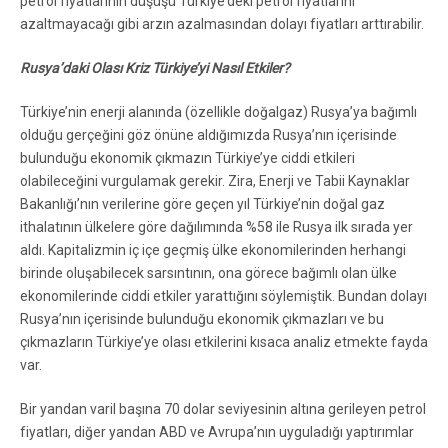
petrol fiyatlarının düşüşü Türkiye’deki petrol fiyatlarını
azaltmayacağı gibi arzın azalmasından dolayı fiyatları arttırabilir.
Rusya’daki Olası Kriz Türkiye’yi Nasıl Etkiler?
Türkiye’nin enerji alanında (özellikle doğalgaz) Rusya’ya bağımlı
olduğu gerçeğini göz önüne aldığımızda Rusya’nın içerisinde
bulunduğu ekonomik çıkmazın Türkiye’ye ciddi etkileri
olabileceğini vurgulamak gerekir. Zira, Enerji ve Tabii Kaynaklar
Bakanlığı’nın verilerine göre geçen yıl Türkiye’nin doğal gaz
ithalatının ülkelere göre dağılımında %58 ile Rusya ilk sırada yer
aldı. Kapitalizmin iç içe geçmiş ülke ekonomilerinden herhangi
birinde oluşabilecek sarsıntının, ona görece bağımlı olan ülke
ekonomilerinde ciddi etkiler yarattığını söylemiştik. Bundan dolayı
Rusya’nın içerisinde bulunduğu ekonomik çıkmazları ve bu
çıkmazların Türkiye’ye olası etkilerini kısaca analiz etmekte fayda
var.
Bir yandan varil başına 70 dolar seviyesinin altına gerileyen petrol
fiyatları, diğer yandan ABD ve Avrupa’nın uyguladığı yaptırımlar