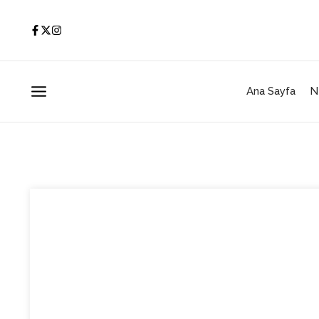
İçeriğe atla
Ana Sayfa
N