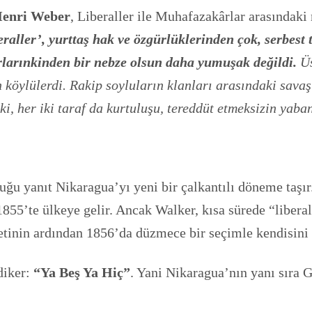
enri Weber
, Liberaller ile Muhafazakârlar arasındaki
eraller’, yurttaş hak ve özgürlüklerinden çok, serbest
rlarınkinden bir nebze olsun daha yumuşak değildi.
Üs
köylülerdi. Rakip soyluların klanları arasındaki savaşl
 ki, her iki taraf da kurtuluşu, tereddüt etmeksizin yaba
duğu yanıt Nikaragua’yı yeni bir çalkantılı döneme taşı
855’te ülkeye gelir. Ancak Walker, kısa sürede “liberal d
tinin ardından 1856’da düzmece bir seçimle kendisini r
diker:
“Ya Beş Ya Hiç”
. Yani Nikaragua’nın yanı sıra 