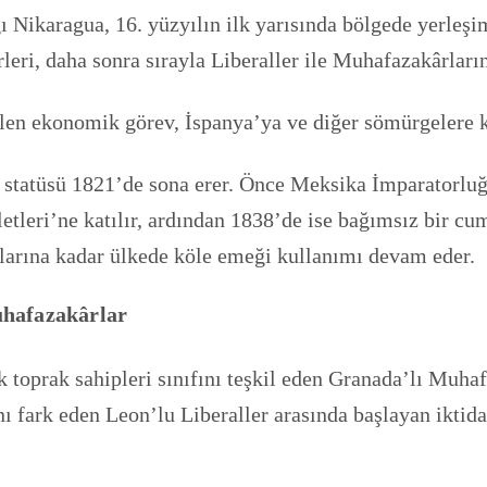
ı Nikaragua, 16. yüzyılın ilk yarısında bölgede yerleş
rleri, daha sonra sırayla Liberaller ile Muhafazakârlar
en ekonomik görev, İspanya’ya ve diğer sömürgelere ke
statüsü 1821’de sona erer. Önce Meksika İmparatorluğ
tleri’ne katılır, ardından 1838’de ise bağımsız bir cu
onlarına kadar ülkede köle emeği kullanımı devam eder.
uhafazakârlar
oprak sahipleri sınıfını teşkil eden Granada’lı Muhafa
 fark eden Leon’lu Liberaller arasında başlayan iktidar