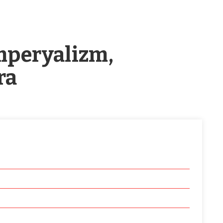
mperyalizm,
ra