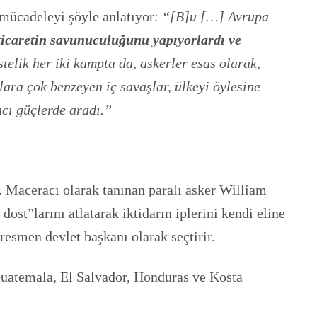
 mücadeleyi şöyle anlatıyor:
“[B]u […] Avrupa
 ticaretin savunuculuğunu yapıyorlardı ve
telik her iki kampta da, askerler esas olarak,
ara çok benzeyen iç savaşlar, ülkeyi öylesine
ncı güçlerde aradı.”
r. Maceracı olarak tanınan paralı asker William
ost”larını atlatarak iktidarın iplerini kendi eline
esmen devlet başkanı olarak seçtirir.
Guatemala, El Salvador, Honduras ve Kosta