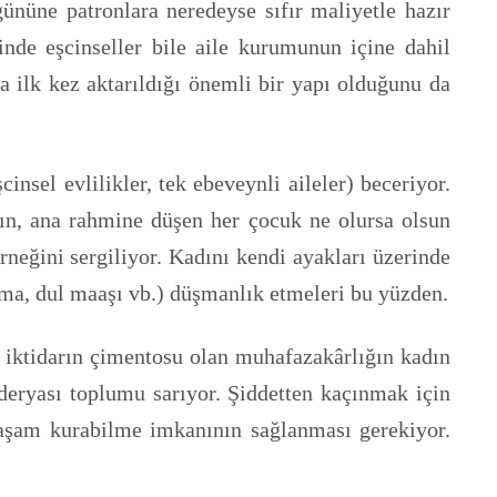
gününe patronlara neredeyse sıfır maliyetle hazır
nde eşcinseller bile aile kurumunun içine dahil
a ilk kez aktarıldığı önemli bir yapı olduğunu da
sel evlilikler, tek ebeveynli aileler) beceriyor.
sın, ana rahmine düşen her çocuk ne olursa olsun
neğini sergiliyor. Kadını kendi ayakları üzerinde
nma, dul maaşı vb.) düşmanlık etmeleri bu yüzden.
 iktidarın çimentosu olan muhafazakârlığın kadın
 deryası toplumu sarıyor. Şiddetten kaçınmak için
 yaşam kurabilme imkanının sağlanması gerekiyor.