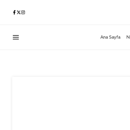
İçeriğe atla
Ana Sayfa
N