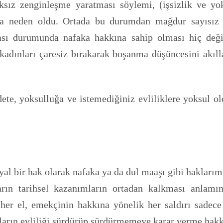
sız zenginleşme yaratması söylemi, (işsizlik ve yok
na neden oldu. Ortada bu durumdan mağdur sayısız 
ası durumunda nafaka hakkına sahip olması hiç deği
dınları çaresiz bırakarak boşanma düşüncesini akılla
, yoksulluğa ve istemediğiniz evliliklere yoksul old
syal bir hak olarak nafaka ya da dul maaşı gibi hakları
ların tarihsel kazanımların ortadan kalkması anlam
 her el, emekçinin hakkına yönelik her saldırı sadec
ların evliliği sürdürüp sürdürmemeye karar verme hakkı