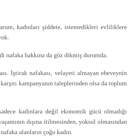
um, kadınları şiddete, istemedikleri evliliklere
yok.
imdi nafaka hakkına da göz dikmiş durumda.
ası. İştirak nafakası, velayeti almayan ebeveynin
 karşıtı kampanyanın taleplerinden olsa da toplum
 sadece kadınlara değil ekonomik gücü olmadığı
 yaşamının dışına itilmesinden, yoksul olmasından
nafaka alanların çoğu kadın.