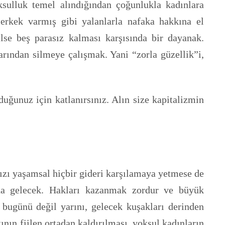
sulluk temel alındığından çoğunlukla kadınlara
erkek varmış gibi yalanlarla nafaka hakkına el
lse beş parasız kalması karşısında bir dayanak.
rından silmeye çalışmak. Yani “zorla güzellik”i,
uğunuz için katlanırsınız. Alın size kapitalizmin
mızı yaşamsal hiçbir gideri karşılamaya yetmese de
ına gelecek. Hakları kazanmak zordur ve büyük
e bugünü değil yarını, gelecek kuşakları derinden
nın fiilen ortadan kaldırılması, yoksul kadınların