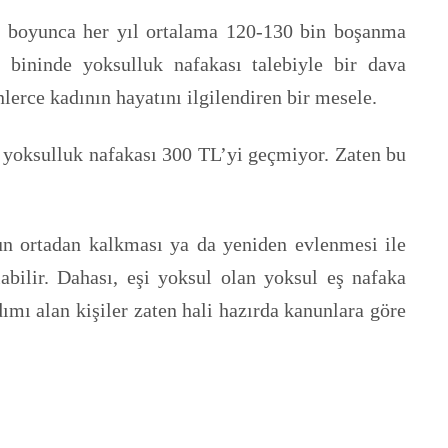
llar boyunca her yıl ortalama 120-130 bin boşanma
3 bininde yoksulluk nafakası talebiyle bir dava
erce kadının hayatını ilgilendiren bir mesele.
ı yoksulluk nafakası 300 TL’yi geçmiyor. Zaten bu
nun ortadan kalkması ya da yeniden evlenmesi ile
labilir. Dahası, eşi yoksul olan yoksul eş nafaka
mı alan kişiler zaten hali hazırda kanunlara göre