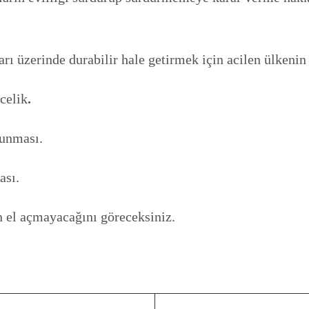
rı üzerinde durabilir hale getirmek için acilen ülkeni
celik
.
lunması.
ası.
n el açmayacağını göreceksiniz.