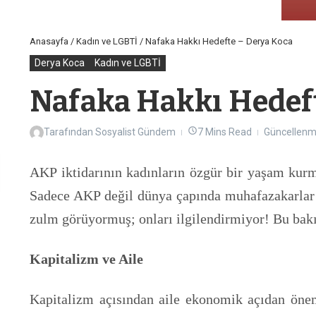
Anasayfa
/
Kadın ve LGBTİ
/
Nafaka Hakkı Hedefte – Derya Koca
Derya Koca
Kadın ve LGBTİ
Nafaka Hakkı Hedef
Tarafından
Sosyalist Gündem
7 Mins Read
Güncellenmi
AKP iktidarının kadınların özgür bir yaşam kurm
Sadece AKP değil dünya çapında muhafazakarlar i
zulm görüyormuş; onları ilgilendirmiyor! Bu bak
Kapitalizm ve Aile
Kapitalizm açısından aile ekonomik açıdan öneml