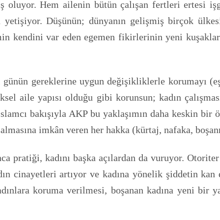
ş oluyor. Hem ailenin bütün çalışan fertleri ertesi iş
etişiyor. Düşünün; dünyanın gelişmiş birçok ülkesi
min kendini var eden egemen fikirlerinin yeni kuşaklar
günün gereklerine uygun değişikliklerle korumayı (eşcin
eksel aile yapısı olduğu gibi korunsun; kadın çalışma
İslamcı bakışıyla AKP bu yaklaşımın daha keskin bir ör
ı almasına imkân veren her hakka (kürtaj, nafaka, boşa
 pratiği, kadını başka açılardan da vuruyor. Otoriter
ın cinayetleri artıyor ve kadına yönelik şiddetin kan
kadınlara koruma verilmesi, boşanan kadına yeni bir