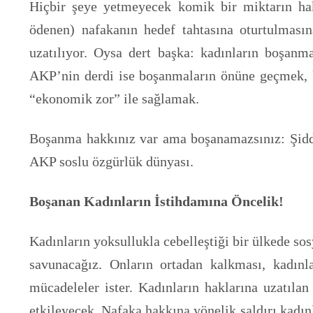
Hiçbir şeye yetmeyecek komik bir miktarın hak
ödenen) nafakanın hedef tahtasına oturtulması
uzatılıyor. Oysa dert başka: kadınların boşanm
AKP’nin derdi ise boşanmaların önüne geçmek, ka
“ekonomik zor” ile sağlamak.
Boşanma hakkınız var ama boşanamazsınız: Şiddete
AKP soslu özgürlük dünyası.
Boşanan Kadınların İstihdamına Öncelik!
Kadınların yoksullukla cebelleştiği bir ülkede so
savunacağız. Onların ortadan kalkması, kadın
mücadeleler ister. Kadınların haklarına uzatılan
etkileyecek. Nafaka hakkına yönelik saldırı kadın