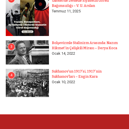
Ülkelerde Devletle Siyasetin Göreli
Bağımsızlığı – V. U. Arslan
Temmuz 11, 2025
Bolşevizmle Stalinizm Arasında: Nazım
3
Hikmet’in Çelişkili Mirası – Derya Koca
Ocak 14, 2022
Sukhanov’un 1917’si, 1917’nin
4
Sukhanov’ları – Engin Kara
Ocak 10, 2022