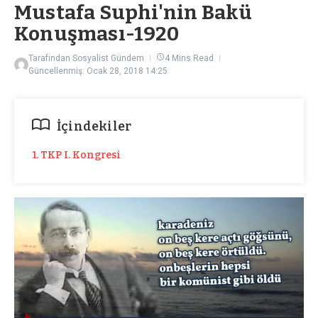
Mustafa Suphi'nin Bakü
Konuşması-1920
Tarafından
Sosyalist Gündem
4 Mins Read
Güncellenmiş: Ocak 28, 2018
14:25
İçindekiler
1. TKP I. Kongresi