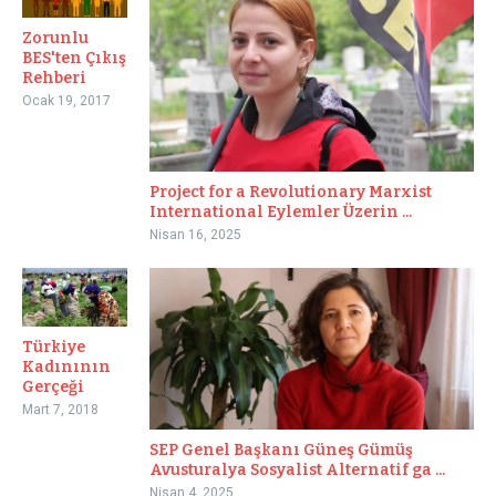
Zorunlu
BES'ten Çıkış
Rehberi
Ocak 19, 2017
Project for a Revolutionary Marxist
International Eylemler Üzerin ...
Nisan 16, 2025
Türkiye
Kadınının
Gerçeği
Mart 7, 2018
SEP Genel Başkanı Güneş Gümüş
Avusturalya Sosyalist Alternatif ga ...
Nisan 4, 2025