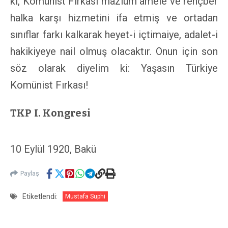
ki, Komünist Fırkası mazlum amele ve rençber
halka karşı hizmetini ifa etmiş ve ortadan
sınıflar farkı kalkarak heyet-i içtimaiye, adalet-i
hakikiyeye nail olmuş olacaktır. Onun için son
söz olarak diyelim ki: Yaşasın Türkiye
Komünist Fırkası!
TKP I. Kongresi
10 Eylül 1920, Bakü
Paylaş
Etiketlendi:
Mustafa Suphi