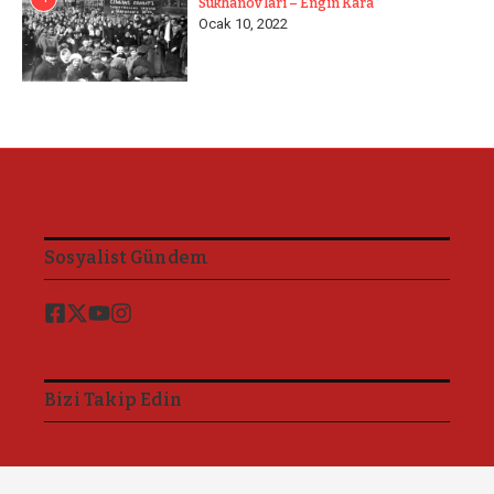
Sukhanov’ları – Engin Kara
Ocak 10, 2022
Sosyalist Gündem
Bizi Takip Edin