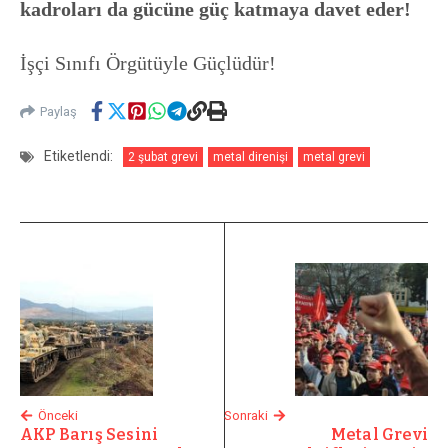
kadroları da gücüne güç katmaya davet eder!
İşçi Sınıfı Örgütüyle Güçlüdür!
Paylaş
Etiketlendi:
2 şubat grevi
metal direnişi
metal grevi
Önceki
Sonraki
AKP Barış Sesini
Metal Grevi