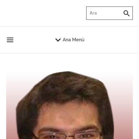
İçeriğe atla
Arama:
Ana Menü