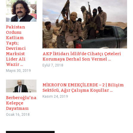
Pakistan
Ordusu
Katliam
Yaptı;
Devrimci
Marksist
AKP İktidarı İdlib'de Cihatçı Çeteleri
Lider Ali
Korumaya Derhal Son Vermel ...
Wazir ...
Eylül 7, 2018
Mayıs 30, 2019
MİKROFON EMEKÇİLERDE – 2 | Bilişim
Sektörü, Ağır Çalışma Koşullar ...
Kasım 24, 2019
Berberoğlu'na
Kelepçe
Dayatması
Ocak 16, 2018