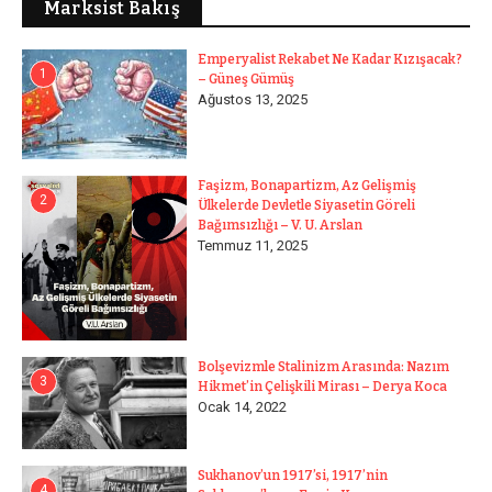
Marksist Bakış
Emperyalist Rekabet Ne Kadar Kızışacak?
1
– Güneş Gümüş
Ağustos 13, 2025
Faşizm, Bonapartizm, Az Gelişmiş
2
Ülkelerde Devletle Siyasetin Göreli
Bağımsızlığı – V. U. Arslan
Temmuz 11, 2025
Bolşevizmle Stalinizm Arasında: Nazım
3
Hikmet’in Çelişkili Mirası – Derya Koca
Ocak 14, 2022
Sukhanov’un 1917’si, 1917’nin
4