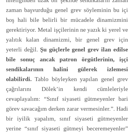
niteliğinden uzak bir şekilde sendikaların zaman
zaman başvurduğu genel grev söyleminin bu içi
boş hali bile belirli bir mücadele dinamizmini
gerektiriyor. Metal işçilerinin ne yazık ki yerel ve
yalıtık kalan dinamizmi, bir genel grev için
yeterli değil.
Şu güçlerle genel grev ilan edilse
bile sonuç ancak patron örgütlerinin, işçi
sendikalarının halini gülerek izlemesi
olabilirdi.
Tablo böyleyken yapılan genel grev
çağrılarını Dölek’in kendi cümleleriyle
cevaplayalım: “Sınıf siyaseti gütmeyenler bari
görev savacağım derken zarar vermesinler.”. Hadi
bir iyilik yapalım, sınıf siyaseti gütmeyenler
yerine “sınıf siyaseti gütmeyi beceremeyenler”