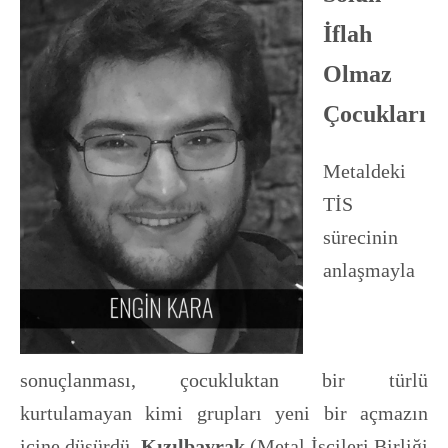
İflah
Olmaz
Çocukları
Metaldeki
TİS
sürecinin
anlaşmayla
sonuçlanması, çocukluktan bir türlü
kurtulamayan kimi grupları yeni bir açmazın
içine düşürdü.
Kızılbayrak
(Metal İşçileri Birliği