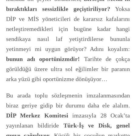
bıraktıkları sessizlikle geçiştiriliyor?
Yoksa
DİP ve MİS yöneticileri de kararsız kafalarını
netleştiremedikleri için bugüne kadar hangi
sendikaya nasıl laf yetiştirdilerse bununla
yetinmeyi mi uygun görüyor? Adını koyalım:
bunun adı oportünizmdir!
Tarihte de çokça
görüldüğü üzere ultra sol eğilimler bir paranın
arka yüzü gibi oportünizme dönüşüyor…
Bu arada toplu sözleşmenin imzalanmasından
biraz geriye gidip bir durumu daha ele alalım.
DİP Merkez Komitesi
imzasıyla 28 Ocak’ta
yayınlanan bildiride
Türk-İş ve Disk, genel
greve çağrılıyor.
Küçük bir çocuğun markette