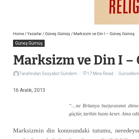
Home
/
Yazarlar
/
Güneş Gümüş
/
Marksizm ve Din I – Güneş Gümüş
Güneş Gümüş
Marksizm ve Din I 
Tarafından
Sosyalist Gündem
17 Mins Read
Güncellen
16 Aralık, 2013
“…ne Britanya burjuvasının dinsel 
güçtür, tarihin hızını keser. Ama e
Marksizmin din konusundaki tutumu, neredeyse