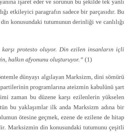
anına işaret eder ve sorunun bu şekilde tek yanlı
ı etkileyici paragrafın sadece bir parçasıdır. Bu
din konusundaki tutumunun derinliği ve canlılığı
arşı protesto oluyor. Din ezilen insanların içli
 Din, halkın afyonunu oluşturuyor.”
(1)
 yöntemle dünyayı algılayan Marksizm, dini sömürü
partilerinin programlarına ateizmin kabulünü şart
kimi zaman bu düzene karşı ezilenlerin yükselen
bütün bu yaklaşımlar ilk anda Marksizm adına bir
toplumun ötesine geçmek, ezene de ezilene de hitap
idir. Marksizmin din konusundaki tutumunu çeşitli