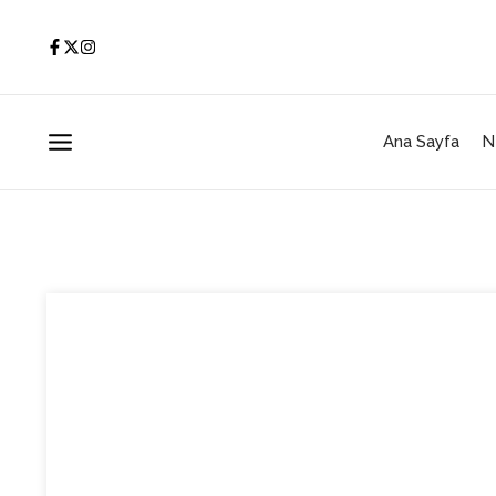
İçeriğe atla
Ana Sayfa
N