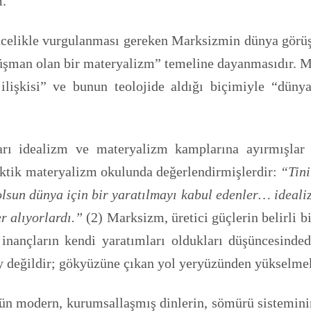
m.
öncelikle vurgulanması gereken Marksizmin dünya görüş
üşman olan bir materyalizm” temeline dayanmasıdır. Ma
 ilişkisi” ve bunun teolojide aldığı biçimiyle “düny
ları idealizm ve materyalizm kamplarına ayırmışlar
ktik materyalizm okulunda değerlendirmişlerdir:
“Tini
olsun dünya için bir yaratılmayı kabul edenler… idealiz
r alıyorlardı.”
(2) Marksizm, üretici güçlerin belirli bi
e inançların kendi yaratımları oldukları düşüncesind
ey değildir; gökyüzüne çıkan yol yeryüzünden yükselmek
ün modern, kurumsallaşmış dinlerin, sömürü sistemini