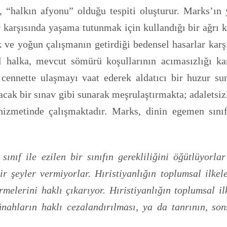
ı, “halkın afyonu” olduğu tespiti oluşturur. Marks’
r karşısında yaşama tutunmak için kullandığı bir ağrı k
ık ve yoğun çalışmanın getirdiği bedensel hasarlar karş
l halka, mevcut sömürü koşullarının acımasızlığı 
ennette ulaşmayı vaat ederek aldatıcı bir huzur sunm
acak bir sınav gibi sunarak meşrulaştırmakta; adaletsizl
hizmetinde çalışmaktadır. Marks, dinin egemen sınıf
 sınıf ile ezilen bir sınıfın gerekliliğini öğütlüyorla
r şeyler vermiyorlar. Hıristiyanlığın toplumsal ilkel
elerini haklı çıkarıyor. Hıristiyanlığın toplumsal ilk
ahların haklı cezalandırılması, ya da tanrının, sons