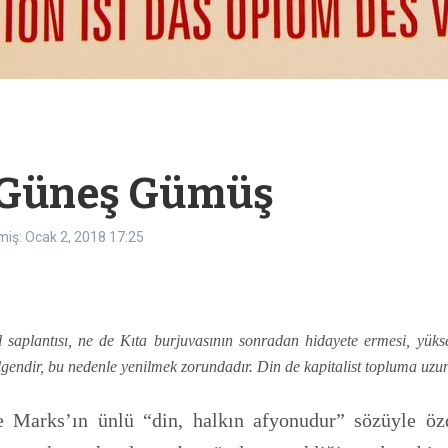
– Güneş Gümüş
miş: Ocak 2, 2018
17:25
saplantısı, ne de Kıta burjuvasının sonradan hidayete ermesi, yüksel
dilgendir, bu nedenle yenilmek zorundadır. Din de kapitalist topluma u
 Marks’ın ünlü “din, halkın afyonudur” sözüyle öz