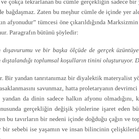
 ve çokça tekrarlanan bu cümle gerçekliğin sadece bir y
e bağdaşmaz. Zaten bu meşhur cümle de içinde yer aldığ
kın afyonudur” tümcesi öne çıkarıldığında Marksizmin 
ur. Paragrafın bütünü şöyledir:
 dışavurumu ve bir başka ölçüde de gerçek üzüntüye k
in dıştalandığı toplumsal koşulların tinini oluşturuyor.
ır. Bir yandan tanrıtanımaz bir diyalektik materyalist
yasaklanmasını savunmaz, hatta proletaryanın devrimci 
 yandan da dinin sadece halkın afyonu olmadığını, 
 konusunda gerçekliğin değişik yönlerine işaret eden 
rünen bu tavırların bir nedeni içinde doğduğu çağın ve 
 bir sebebi ise yaşamın ve insan bilincinin çelişkiler