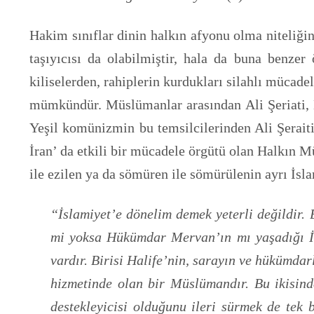
Hakim sınıflar dinin halkın afyonu olma niteliğind
taşıyıcısı da olabilmiştir, hala da buna benzer
kiliselerden, rahiplerin kurdukları silahlı mücad
mümkündür. Müslümanlar arasından Ali Şeriati, M
Yeşil komünizmin bu temsilcilerinden Ali Şerai
İran’ da etkili bir mücadele örgütü olan Halkın M
ile ezilen ya da sömüren ile sömürülenin ayrı İsla
“İslamiyet’e dönelim demek yeterli değildir. 
mi yoksa Hükümdar Mervan’ın mı yaşadığı İs
vardır. Birisi Halife’nin, sarayın ve hükümda
hizmetinde olan bir Müslümandır. Bu ikisinde
destekleyicisi olduğunu ileri sürmek de tek 