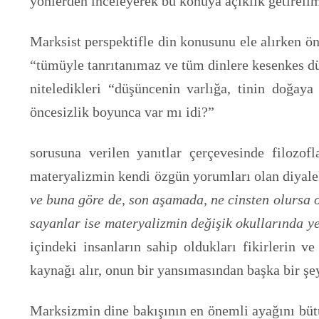
yönlerden inceleyerek bu konuya açıklık getireli
Marksist perspektifle din konusunu ele alırken 
“tümüyle tanrıtanımaz ve tüm dinlere kesenkes d
niteledikleri “düşüncenin varlığa, tinin doğaya
öncesizlik boyunca var mı idi?”
sorusuna verilen yanıtlar çerçevesinde filozof
materyalizmin kendi özgün yorumları olan diyale
ve buna göre de, son aşamada, ne cinsten olursa 
sayanlar ise materyalizmin değişik okullarında ye
içindeki insanların sahip oldukları fikirlerin v
kaynağı alır, onun bir yansımasından başka bir ş
Marksizmin dine bakışının en önemli ayağını büt