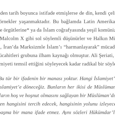
en tarih boyunca istifade etmişlerse de din, kendi çeliş
 örnekler yaşanmaktadır. Bu bağlamda Latin Amerika’
ele örgütlerine* ya da İslam coğrafyasında yeşil komün
alcolm X gibi sol söylemli düşünürler ve Halkın Mücah
ti, İran’da Marksizmle İslam’ı “harmanlayarak” müca
ücahitleri grubuna ilham kaynağı olmuştur. Ali Şeriati
miyeti temsil ettiğini söyleyecek kadar radikal bir söyl
Bu tür bir ifadenin bir manası yoktur. Hangi İslamiyet
lamiyet’e döneceğiz. Bunların her ikisi de Müslüman
rların hoş ve hoşnut olmasını sağlayan bir Müslüman’dır
n hangisini tercih edecek, hangisinin yolunu izleyece
başma bir mana ifade etmez. Aynı sözleri Hükümdar’la