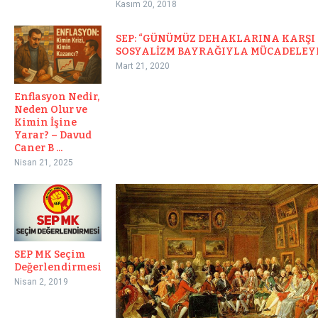
Kasım 20, 2018
SEP: “GÜNÜMÜZ DEHAKLARINA KARŞI
SOSYALİZM BAYRAĞIYLA MÜCADELEYE
Mart 21, 2020
Enflasyon Nedir,
Neden Olur ve
Kimin İşine
Yarar? – Davud
Caner B ...
Nisan 21, 2025
SEP MK Seçim
Değerlendirmesi
Nisan 2, 2019