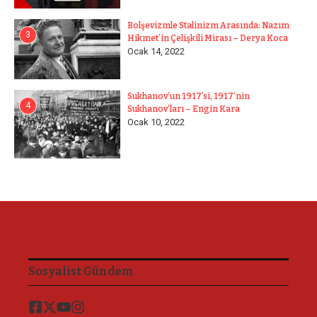
Bolşevizmle Stalinizm Arasında: Nazım
3
Hikmet’in Çelişkili Mirası – Derya Koca
Ocak 14, 2022
Sukhanov’un 1917’si, 1917’nin
4
Sukhanov’ları – Engin Kara
Ocak 10, 2022
Sosyalist Gündem