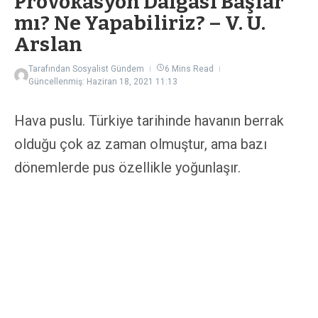
Provokasyon Dalgası Başlar
mı? Ne Yapabiliriz? – V. U.
Arslan
Tarafından
Sosyalist Gündem
6 Mins Read
Güncellenmiş: Haziran 18, 2021
11:13
Hava puslu. Türkiye tarihinde havanın berrak
olduğu çok az zaman olmuştur, ama bazı
dönemlerde pus özellikle yoğunlaşır.
Şimdilerde hava bir kez daha ağırlaşıyor.
İzmir’de HDP il binasının basılması ve Deniz
Poyraz’ın katledilmesi öncesi, sadece sol
kesim değil, pis işlerin içinden gelenler de
uyarıları arttırmıştı.
Sedat Peker
, gelmekte
olan büyük provokasyonları her videosunda