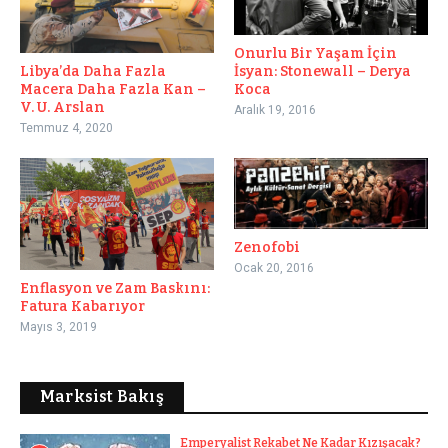
Onurlu Bir Yaşam İçin
Libya’da Daha Fazla
İsyan: Stonewall – Derya
Macera Daha Fazla Kan –
Koca
V. U. Arslan
Aralık 19, 2016
Temmuz 4, 2020
Zenofobi
Ocak 20, 2016
Enflasyon ve Zam Baskını:
Fatura Kabarıyor
Mayıs 3, 2019
Marksist Bakış
Emperyalist Rekabet Ne Kadar Kızışacak?