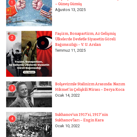
1
– Güneş Gümüş
Ağustos 13, 2025
Faşizm, Bonapartizm, Az Gelişmiş
2
Ülkelerde Devletle Siyasetin Göreli
Bağımsızlığı – V. U. Arslan
Temmuz 11, 2025
Bolşevizmle Stalinizm Arasında: Nazım
3
Hikmet’in Çelişkili Mirası – Derya Koca
Ocak 14, 2022
Sukhanov’un 1917’si, 1917’nin
4
Sukhanov’ları – Engin Kara
Ocak 10, 2022