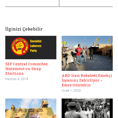
İlginizi Çekebilir
SEP Central Commitee:
Statement on Snap
Elections
ABD-İran Rekabeti Emekçi
Haziran 4, 2018
İsyanını Zehirliyor –
Emre Güntekin
Ocak 1, 2020