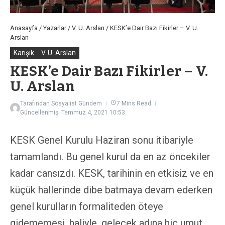
Anasayfa
/
Yazarlar
/
V. U. Arslan
/
KESK’e Dair Bazı Fikirler – V. U.
Arslan
Karışık
V. U. Arslan
KESK’e Dair Bazı Fikirler – V.
U. Arslan
Tarafından
Sosyalist Gündem
7 Mins Read
Güncellenmiş: Temmuz 4, 2021
10:53
KESK Genel Kurulu Haziran sonu itibariyle
tamamlandı. Bu genel kurul da en az öncekiler
kadar cansızdı. KESK, tarihinin en etkisiz ve en
küçük hallerinde dibe batmaya devam ederken
genel kurulların formaliteden öteye
gidememesi, haliyle, gelecek adına hiç umut