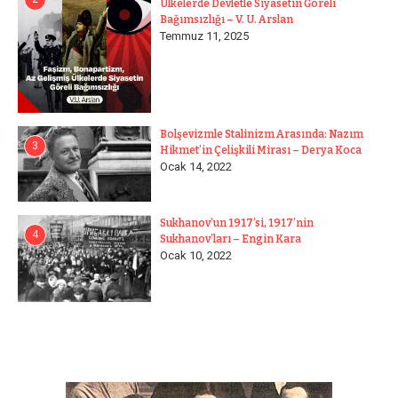
Ülkelerde Devletle Siyasetin Göreli
Bağımsızlığı – V. U. Arslan
Temmuz 11, 2025
Bolşevizmle Stalinizm Arasında: Nazım
3
Hikmet’in Çelişkili Mirası – Derya Koca
Ocak 14, 2022
Sukhanov’un 1917’si, 1917’nin
4
Sukhanov’ları – Engin Kara
Ocak 10, 2022