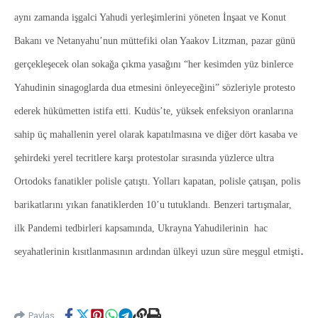
aynı zamanda işgalci Yahudi yerleşimlerini yöneten İnşaat ve Konut
Bakanı ve Netanyahu’nun müttefiki olan Yaakov Litzman, pazar günü
gerçekleşecek olan sokağa çıkma yasağını “her kesimden yüz binlerce
Yahudinin sinagoglarda dua etmesini önleyeceğini” sözleriyle protesto
ederek hükümetten istifa etti. Kudüs’te, yüksek enfeksiyon oranlarına
sahip üç mahallenin yerel olarak kapatılmasına ve diğer dört kasaba ve
şehirdeki yerel tecritlere karşı protestolar sırasında yüzlerce ultra
Ortodoks fanatikler polisle çatıştı. Yolları kapatan, polisle çatışan, polis
barikatlarını yıkan fanatiklerden 10’u tutuklandı. Benzeri tartışmalar,
ilk Pandemi tedbirleri kapsamında, Ukrayna Yahudilerinin hac
.
seyahatlerinin kısıtlanmasının ardından ülkeyi uzun süre meşgul etmişti
Paylaş