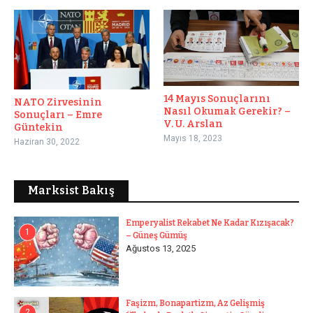
14 Mayıs Sonuçlarını
NATO Zirvesinin
Nasıl Okumak Gerekir? –
Sonuçları – Emre
V. U. Arslan
Güntekin
Mayıs 18, 2023
Haziran 30, 2022
Marksist Bakış
Emperyalist Rekabet Ne Kadar Kızışacak?
1
– Güneş Gümüş
Ağustos 13, 2025
Faşizm, Bonapartizm, Az Gelişmiş
2