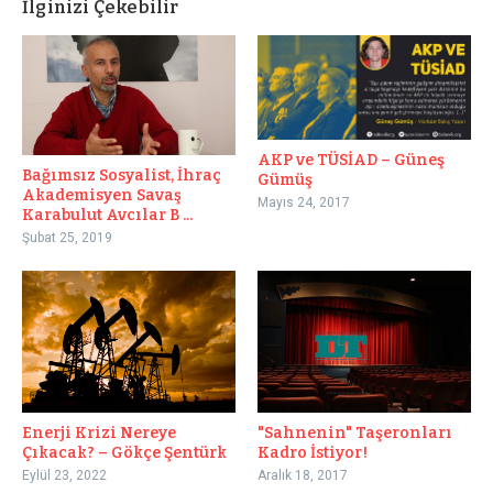
İlginizi Çekebilir
AKP ve TÜSİAD – Güneş
Bağımsız Sosyalist, İhraç
Gümüş
Akademisyen Savaş
Mayıs 24, 2017
Karabulut Avcılar B ...
Şubat 25, 2019
Enerji Krizi Nereye
"Sahnenin" Taşeronları
Çıkacak? – Gökçe Şentürk
Kadro İstiyor!
Eylül 23, 2022
Aralık 18, 2017