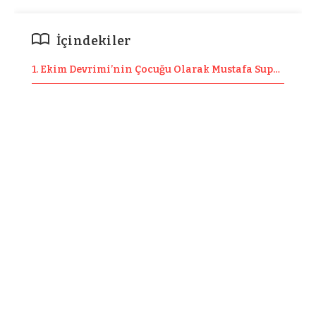
İçindekiler
1. Ekim Devrimi’nin Çocuğu Olarak Mustafa Suphi TKP’s
2. Mustafa Suphi TKP’si ve Ulusal Sorun
3. İkinci (Yeni) TKP
4. Sol Stalincilerin Tutarsızlığı
5. Stalinizasyona Direnç Gösterenler – Ali Cevdet Örne
TKP’nin 100. kuruluş yıl dönümündeyiz.
Günümüz TKP’si (SİP-TKP) tarihi sahiplenerek
çeşitli 100.yıl etkinlikleri düzenliyor. Bu işin
şov kısmı, 100 yıllık partiyiz havaları… Oysa 10