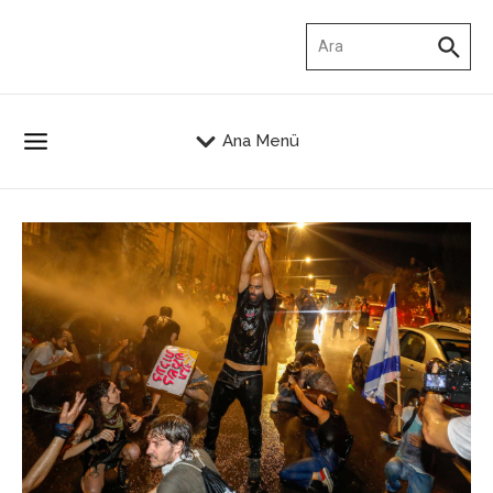
İçeriğe atla
Arama:
Ana Menü