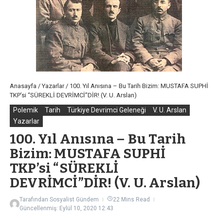
Anasayfa
/
Yazarlar
/
100. Yıl Anısına – Bu Tarih Bizim: MUSTAFA SUPHİ
TKP’si “SÜREKLİ DEVRİMCİ”DİR! (V. U. Arslan)
Polemik
Tarih
Türkiye Devrimci Geleneği
V. U. Arslan
Yazarlar
100. Yıl Anısına – Bu Tarih
Bizim: MUSTAFA SUPHİ
TKP’si “SÜREKLİ
DEVRİMCİ”DİR! (V. U. Arslan)
Tarafından
Sosyalist Gündem
22 Mins Read
Güncellenmiş: Eylül 10, 2020
12:43