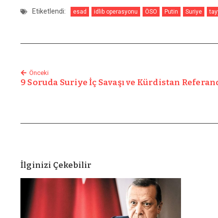
Etiketlendi:
esad
idlib operasyonu
ÖSO
Putin
Suriye
tay
Önceki
9 Soruda Suriye İç Savaşı ve Kürdistan Refera
İlginizi Çekebilir