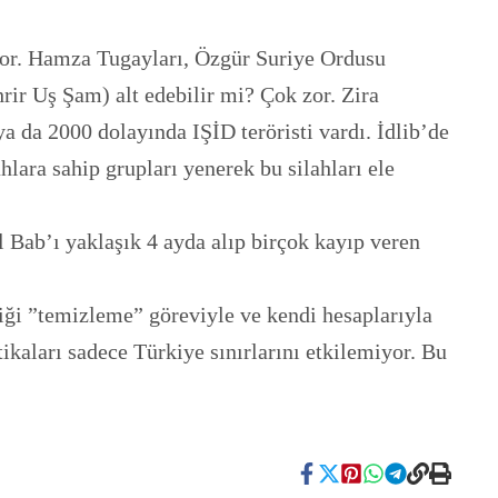
üyor. Hamza Tugayları, Özgür Suriye Ordusu
rir Uş Şam) alt edebilir mi? Çok zor. Zira
a da 2000 dolayında IŞİD teröristi vardı. İdlib’de
lara sahip grupları yenerek bu silahları ele
 Bab’ı yaklaşık 4 ayda alıp birçok kayıp veren
iği ”temizleme” göreviyle ve kendi hesaplarıyla
kaları sadece Türkiye sınırlarını etkilemiyor. Bu