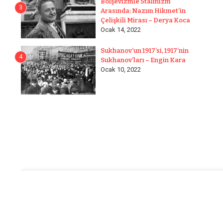
Bolşevizmle Stalinizm
3
Arasında: Nazım Hikmet’in
Çelişkili Mirası – Derya Koca
Ocak 14, 2022
Sukhanov’un 1917’si, 1917’nin
4
Sukhanov’ları – Engin Kara
Ocak 10, 2022