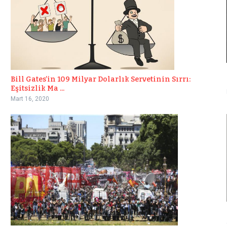
Bill Gates’in 109 Milyar Dolarlık Servetinin Sırrı:
Eşitsizlik Ma ...
Mart 16, 2020