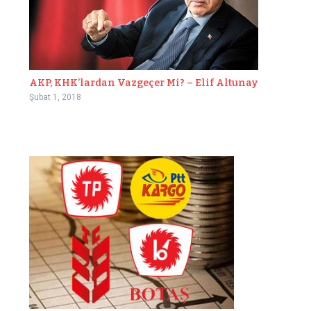
AKP, KHK’lardan Vazgeçer Mi? – Elif Altunay
Şubat 1, 2018