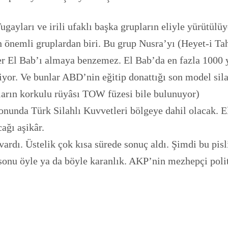
ayları ve irili ufaklı başka grupların eliyle yürütül
 önemli gruplardan biri. Bu grup Nusra’yı (Heyet-i Tah
er El Bab’ı almaya benzemez. El Bab’da en fazla 1000 y
yor. Ve bunlar ABD’nin eğitip donattığı son model silah
ların korkulu rüyâsı TOW füzesi bile bulunuyor)
nunda Türk Silahlı Kuvvetleri bölgeye dahil olacak. El
ağı aşikâr.
ardı. Üstelik çok kısa sürede sonuç aldı. Şimdi bu pisl
onu öyle ya da böyle karanlık. AKP’nin mezhepçi politi