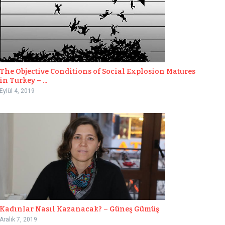
The Objective Conditions of Social Explosion Matures
in Turkey – ...
Eylül 4, 2019
Kadınlar Nasıl Kazanacak? – Güneş Gümüş
Aralık 7, 2019