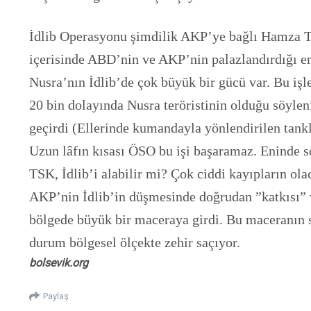
İdlib Operasyonu şimdilik AKP’ye bağlı Hamza Tug
içerisinde ABD’nin ve AKP’nin palazlandırdığı en
Nusra’nın İdlib’de çok büyük bir gücü var. Bu işl
20 bin dolayında Nusra teröristinin olduğu söyleni
geçirdi (Ellerinde kumandayla yönlendirilen tank
Uzun lâfın kısası ÖSO bu işi başaramaz. Eninde so
TSK, İdlib’i alabilir mi? Çok ciddi kayıpların olac
AKP’nin İdlib’in düşmesinde doğrudan ”katkısı” v
bölgede büyük bir maceraya girdi. Bu maceranın s
durum bölgesel ölçekte zehir saçıyor.
bolsevik.org
Paylaş