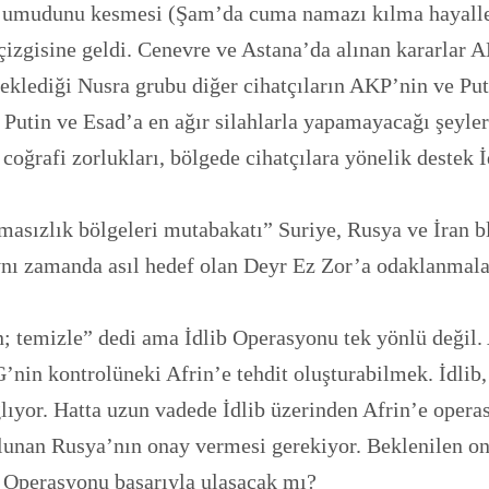
 umudunu kesmesi (Şam’da cuma namazı kılma hayalleri
izgisine geldi. Cenevre ve Astana’da alınan kararlar A
eklediği Nusra grubu diğer cihatçıların AKP’nin ve Put
 Putin ve Esad’a en ağır silahlarla yapamayacağı şeyle
coğrafi zorlukları, bölgede cihatçılara yönelik destek 
asızlık bölgeleri mutabakatı” Suriye, Rusya ve İran b
ı zamanda asıl hedef olan Deyr Ez Zor’a odaklanmaların
; temizle” dedi ama İdlib Operasyonu tek yönlü değil.
nin kontrolüneki Afrin’e tehdit oluşturabilmek. İdlib,
yor. Hatta uzun vadede İdlib üzerinden Afrin’e opera
ulunan Rusya’nın onay vermesi gerekiyor. Beklenilen o
b Operasyonu başarıyla ulaşacak mı?