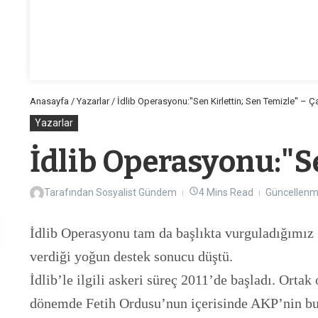
Anasayfa
/
Yazarlar
/
İdlib Operasyonu:"Sen Kirlettin; Sen Temizle'' – Ç
Yazarlar
İdlib Operasyonu:"Se
Tarafından
Sosyalist Gündem
4 Mins Read
Güncellenmi
İdlib Operasyonu tam da başlıkta vurguladığımız g
verdiği yoğun destek sonucu düştü.
İdlib’le ilgili askeri süreç 2011’de başladı. Or
dönemde Fetih Ordusu’nun içerisinde AKP’nin bu