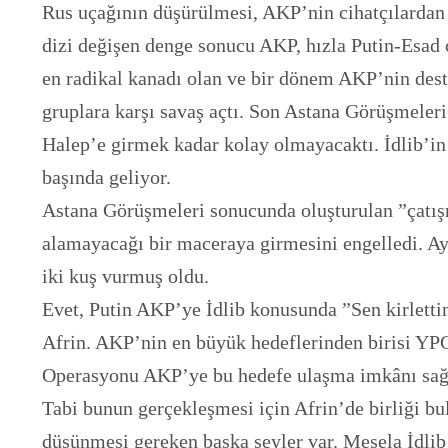
Rus uçağının düşürülmesi, AKP’nin cihatçılardan
dizi değişen denge sonucu AKP, hızla Putin-Esad ç
en radikal kanadı olan ve bir dönem AKP’nin dest
gruplara karşı savaş açtı. Son Astana Görüşmeleri
Halep’e girmek kadar kolay olmayacaktı. İdlib’in 
başında geliyor.
Astana Görüşmeleri sonucunda oluşturulan ”çatışm
alamayacağı bir maceraya girmesini engelledi. Ayn
iki kuş vurmuş oldu.
Evet,
Putin AKP’ye İdlib konusunda ”Sen kirlettin
Afrin. AKP’nin en büyük hedeflerinden birisi YPG’
Operasyonu AKP’ye bu hedefe ulaşma imkânı sağlı
Tabi bunun gerçekleşmesi için Afrin’de birliği b
düşünmesi gereken başka şeyler var. Mesela İdli