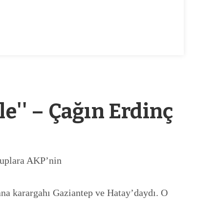
e'' – Çağın Erdinç
gruplara AKP’nin
 ana karargahı Gaziantep ve Hatay’daydı. O