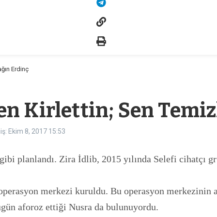
ağın Erdinç
n Kirlettin; Sen Temizl
ş: Ekim 8, 2017
15:53
ibi planlandı. Zira İdlib, 2015 yılında Selefi cihatçı 
tak operasyon merkezi kuruldu. Bu operasyon merkezinin
gün aforoz ettiği Nusra da bulunuyordu.