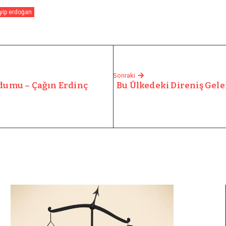
yip erdoğan
Sonraki
ndumu – Çağın Erdinç
Bu Ülkedeki Direniş Gele