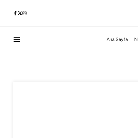
İçeriğe atla
Ana Sayfa
N