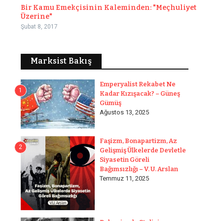
Bir Kamu Emekçisinin Kaleminden: "Meçhuliyet
Üzerine"
Şubat 8, 2017
Marksist Bakış
Emperyalist Rekabet Ne
1
Kadar Kızışacak? – Güneş
Gümüş
Ağustos 13, 2025
Faşizm, Bonapartizm, Az
2
Gelişmiş Ülkelerde Devletle
Siyasetin Göreli
Bağımsızlığı – V. U. Arslan
Temmuz 11, 2025