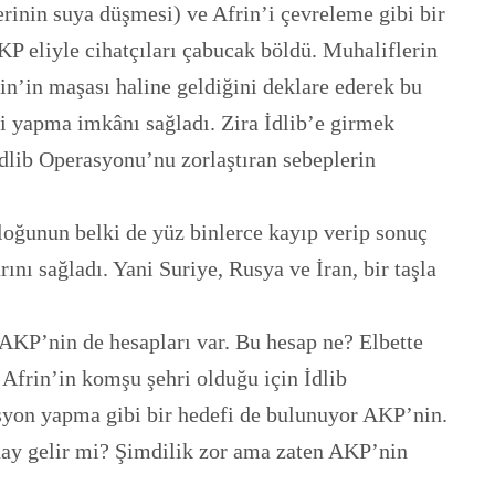
nin suya düşmesi) ve Afrin’i çevreleme gibi bir
KP eliyle cihatçıları çabucak böldü. Muhaliflerin
in’in maşası haline geldiğini deklare ederek bu
ri yapma imkânı sağladı. Zira İdlib’e girmek
İdlib Operasyonu’nu zorlaştıran sebeplerin
loğunun belki de yüz binlerce kayıp verip sonuç
ı sağladı. Yani Suriye, Rusya ve İran, bir taşla
 AKP’nin de hesapları var. Bu hesap ne? Elbette
 Afrin’in komşu şehri olduğu için İdlib
syon yapma gibi bir hedefi de bulunuyor AKP’nin.
nay gelir mi? Şimdilik zor ama zaten AKP’nin