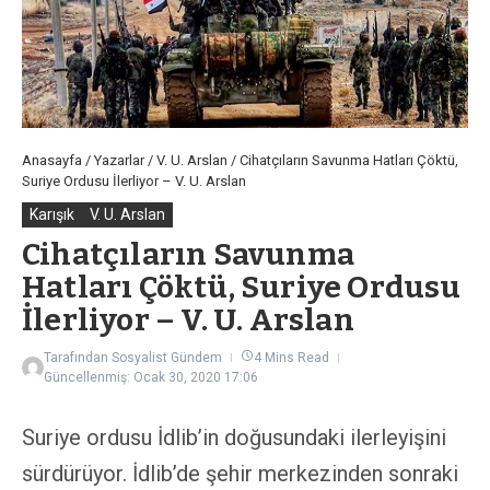
Anasayfa
/
Yazarlar
/
V. U. Arslan
/
Cihatçıların Savunma Hatları Çöktü,
Suriye Ordusu İlerliyor – V. U. Arslan
Karışık
V. U. Arslan
Cihatçıların Savunma
Hatları Çöktü, Suriye Ordusu
İlerliyor – V. U. Arslan
Tarafından
Sosyalist Gündem
4 Mins Read
Güncellenmiş: Ocak 30, 2020
17:06
Suriye ordusu İdlib’in doğusundaki ilerleyişini
sürdürüyor. İdlib’de şehir merkezinden sonraki