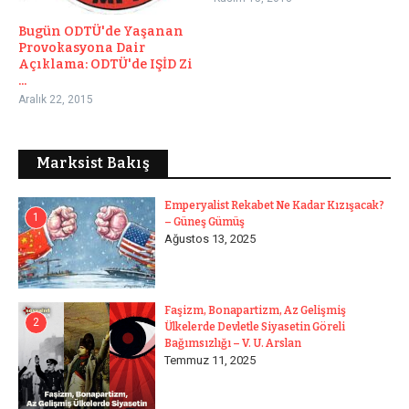
Bugün ODTÜ'de Yaşanan
Provokasyona Dair
Açıklama: ODTÜ'de IŞİD Zi
...
Aralık 22, 2015
Marksist Bakış
Emperyalist Rekabet Ne Kadar Kızışacak?
1
– Güneş Gümüş
Ağustos 13, 2025
Faşizm, Bonapartizm, Az Gelişmiş
2
Ülkelerde Devletle Siyasetin Göreli
Bağımsızlığı – V. U. Arslan
Temmuz 11, 2025