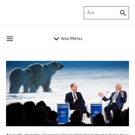
İçeriğe atla
Arama:
Ana Menü