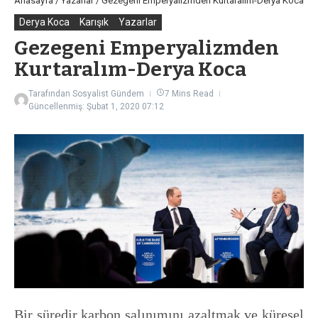
Anasayfa
/
Yazarlar
/
Gezegeni Emperyalizmden Kurtaralım-Derya Koca
Derya Koca
Karışık
Yazarlar
Gezegeni Emperyalizmden
Kurtaralım-Derya Koca
Tarafından
Sosyalist Gündem
7 Mins Read
Güncellenmiş: Şubat 1, 2020
07:12
Bir süredir karbon salınımını azaltmak ve küresel