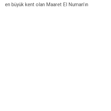
en büyük kent olan Maaret El Numan’ın
düşmesinin ardından M5 karayolu boyunca
ilerleyişini sürdüren Suriye ordusu, stratejik
Sarakip şehrine dayandı. Cihatçıların savunma
hatları dağılmış olduğundan Suriye ordusunun
ilerleyişi hızlanarak sürüyor. Suriye ordusu Şam
ve Halep’i birbirine bağlayan M5 karayolunu ve
doğusunda kalan kırsal bölgeleri tamamen ele
geçirmek istiyor.
İdlib’in güney ve doğusundaki operasyonların
dışında Suriye ordusu ikinci cepheyi Halep
şehrinin güneybatısında açtı. M5 Karayolunun
Halep’e ulaştığı yoğun nüfuslu bölgeler Khan