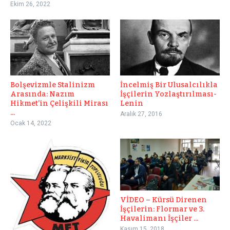
Ekim 26, 2022
İncelmiş Bir Ulusalcılıkla
Bolşevizmle Stalinizm
İşçilerin Yozlaştırılması-
Arasında: Nazım
Lenin
Hikmet’in Çelişkili Mirası
...
Aralık 27, 2016
Ocak 14, 2022
VİDEO – Kürsü Direnen
İşçilerin: Flormar ve 3.
Havalimanı İşçiler ...
Kasım 15, 2018