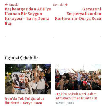
Önceki
Sonraki
Başkentgaz’dan ABD’ye
Gezegeni
Uzanan Bir Soygun
Emperyalizmden
Hikayesi – Barış Deniz
Kurtaralım-Derya Koca
Kuş
İlginizi Çekebilir
Irak'ta Sokak Geri Adım
Atmıyor-Emre Güntekin
İran’da Tek Yol Şuralar
İktidarı! – Derya Koca
Kasım 1, 2019