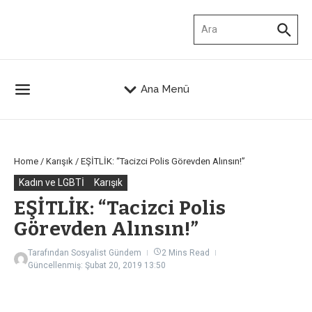
İçeriğe atla
Arama:
Ana Menü
Home
/
Karışık
/
EŞİTLİK: “Tacizci Polis Görevden Alınsın!”
Kadın ve LGBTİ
Karışık
EŞİTLİK: “Tacizci Polis
Görevden Alınsın!”
Tarafından
Sosyalist Gündem
2 Mins Read
Güncellenmiş: Şubat 20, 2019
13:50