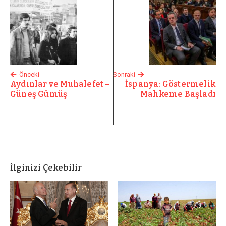
Önceki
Sonraki
Aydınlar ve Muhalefet –
İspanya: Göstermelik
Güneş Gümüş
Mahkeme Başladı
İlginizi Çekebilir