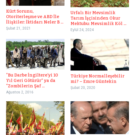
Kürt Sorunu,
Urfalı Bir Mevsimlik
Otoriterleşme ve ABD İle
Tarım İşçisinden Okur
İlişkiler: İktidarı Neler B ...
Mektubu: Mevsimlik Köl ...
Şubat 21, 2021
Eylül 24, 2024
“Bu Darbe İngiltere’yi 10
Türkiye Normalleşebilir
Yıl Geri Götürür” ya da
mi? – Emre Güntekin
“Zombilerin Şaf ...
Şubat 20, 2020
Ağustos 2, 2016