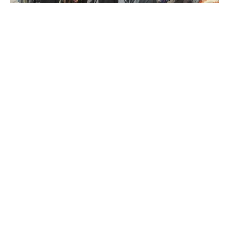
Yoksul halkın sofrasına ateş düşüren gıda
enflasyonu karşısında komisyoncuları “terörist”
ilan etmenin, soğan depoları basmanın,
marketlerde denetimlerle baskı uygulamanın işe
yaramadığını fark eden Erdoğan/iktidar, Ankara
ve İstanbul’da belediyeler üzerinden ucuz sebze-
meyve satışı yapan tanzim satış merkezleri
oluşturmaya girişti. Tam da yerel seçimlerin
tarihine göre planlanan proje, yoksullaşma ve