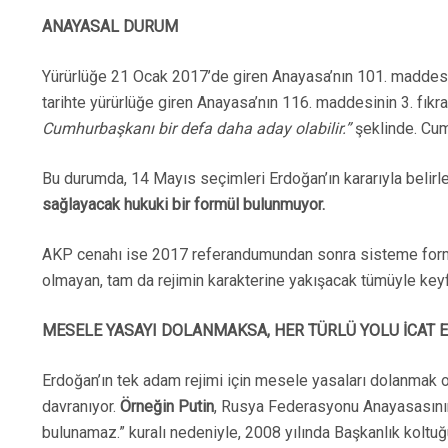
ANAYASAL DURUM
Yürürlüğe 21 Ocak 2017’de giren Anayasa’nın 101. maddesi
tarihte yürürlüğe giren Anayasa’nın 116. maddesinin 3. fıkr
Cumhurbaşkanı bir defa daha aday olabilir.”
şeklinde. Cum
Bu durumda, 14 Mayıs seçimleri Erdoğan’ın kararıyla belirl
sağlayacak hukuki bir formül bulunmuyor.
AKP cenahı ise 2017 referandumundan sonra sisteme format at
olmayan, tam da rejimin karakterine yakışacak tümüyle key
MESELE YASAYI DOLANMAKSA, HER TÜRLÜ YOLU İCAT 
Erdoğan’ın tek adam rejimi için mesele yasaları dolanmak o
davranıyor.
Örneğin Putin
, Rusya Federasyonu Anayasasının
bulunamaz.” kuralı nedeniyle, 2008 yılında Başkanlık kolt