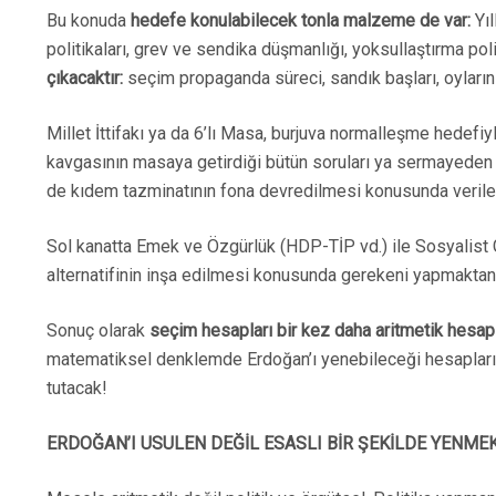
Bu konuda
hedefe konulabilecek tonla malzeme de var:
Yıl
politikaları, grev ve sendika düşmanlığı, yoksullaştırma polit
çıkacaktır:
seçim propaganda süreci, sandık başları, oyları
Millet İttifakı ya da 6’lı Masa, burjuva normalleşme hedefi
kavgasının masaya getirdiği bütün soruları ya sermayeden ya
de kıdem tazminatının fona devredilmesi konusunda verilen
Sol kanatta Emek ve Özgürlük (HDP-TİP vd.) ile Sosyalist Güç 
alternatifinin inşa edilmesi konusunda gerekeni yapmaktan i
Sonuç olarak
seçim hesapları bir kez daha aritmetik hesap
matematiksel denklemde Erdoğan’ı yenebileceği hesapları bir
tutacak!
ERDOĞAN’I USULEN DEĞİL ESASLI BİR ŞEKİLDE YENME