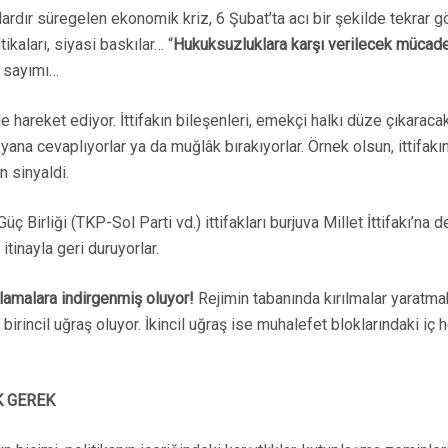
lardır süregelen ekonomik kriz, 6 Şubat’ta acı bir şekilde tekr
ikaları, siyasi baskılar… “
Hukuksuzluklara karşı verilecek mücadel
n sayımı…
yle hareket ediyor. İttifakın bileşenleri, emekçi halkı düze çıkar
na cevaplıyorlar ya da muğlâk bırakıyorlar. Örnek olsun, ittifakın
 sinyaldi.
Birliği (TKP-Sol Parti vd.) ittifakları burjuva Millet İttifakı’na d
tinayla geri duruyorlar.
lamalara indirgenmiş oluyor!
Rejimin tabanında kırılmalar yaratmak 
incil uğraş oluyor. İkincil uğraş ise muhalefet bloklarındaki iç 
K GEREK