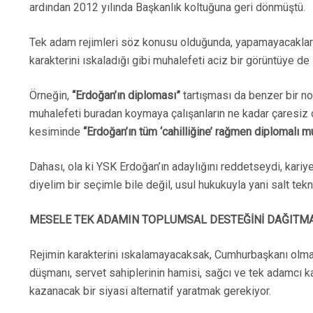
ardından 2012 yılında Başkanlık koltuğuna geri dönmüştü.
Tek adam rejimleri söz konusu olduğunda, yapamayacakları d
karakterini ıskaladığı gibi muhalefeti aciz bir görüntüye de
Örneğin,
“Erdoğan’ın diploması”
tartışması da benzer bir nok
muhalefeti buradan koymaya çalışanların ne kadar çaresiz o
kesiminde
“Erdoğan’ın tüm ‘cahilliğine’ rağmen diplomalı muh
Dahası, ola ki YSK Erdoğan’ın adaylığını reddetseydi, kariy
diyelim bir seçimle bile değil, usul hukukuyla yani salt te
MESELE TEK ADAMIN TOPLUMSAL DESTEĞİNİ DAĞITM
Rejimin karakterini ıskalamayacaksak, Cumhurbaşkanı olma
düşmanı, servet sahiplerinin hamisi, sağcı ve tek adamcı 
kazanacak bir siyasi alternatif yaratmak gerekiyor.