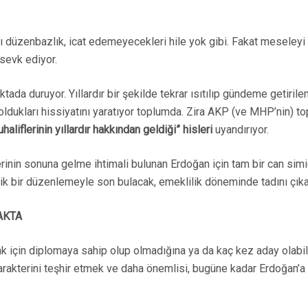
üzenbazlık, icat edemeyecekleri hile yok gibi. Fakat meseleyi “y
 sevk ediyor.
tada duruyor. Yıllardır bir şekilde tekrar ısıtılıp gündeme getiril
ldukları hissiyatını yaratıyor toplumda. Zira AKP (ve MHP’nin) to
aliflerinin yıllardır hakkından geldiği” hisleri
uyandırıyor.
erinin sonuna gelme ihtimali bulunan Erdoğan için tam bir can simi
knik bir düzenlemeyle son bulacak, emeklilik döneminde tadını çıka
AKTA
k için diplomaya sahip olup olmadığına ya da kaç kez aday olabi
karakterini teşhir etmek ve daha önemlisi, bugüne kadar Erdoğan