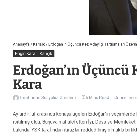
Anasayfa
/
Karışık
/
Erdoğan’ın Üçüncü Kez Adaylığı Tartışmaları Üzeri
Engin Kara
Karışık
Erdoğan’ın Üçüncü K
Kara
Tarafından
Sosyalist Gündem
6 Mins Read
Güncellenmi
Aylardır laf arasında konuşulagelen Erdoğan’ın seçimlerde 
ısıtılmış oldu. Burjuva muhalefetten İyi, Deva ve Memleket p
bulundu. YSK tarafından itirazlar reddedilmiş olmakla birlik