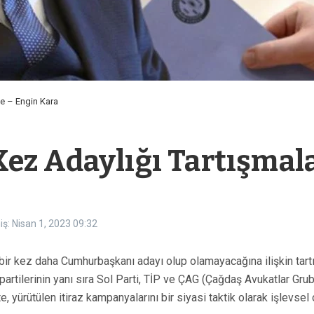
ne – Engin Kara
ez Adaylığı Tartışmala
ş: Nisan 1, 2023
09:32
bir kez daha Cumhurbaşkanı adayı olup olamayacağına ilişkin tartı
artilerinin yanı sıra Sol Parti, TİP ve ÇAG (Çağdaş Avukatlar Grubu
te, yürütülen itiraz kampanyalarını bir siyasi taktik olarak işlevs