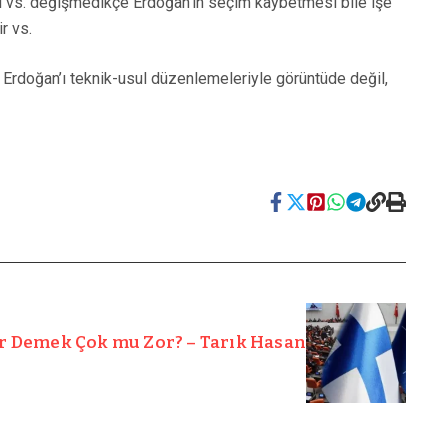
leri vs. değişmedikçe Erdoğan’ın seçim kaybetmesi bile işe
r vs.
 Erdoğan’ı teknik-usul düzenlemeleriyle görüntüde değil,
r Demek Çok mu Zor? – Tarık Hasan