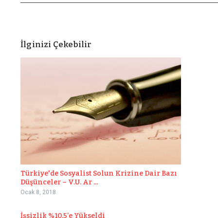
İlginizi Çekebilir
Türkiye'de Sosyalist Solun Krizine Dair Bazı
Düşünceler – V.U. Ar ...
Ocak 8, 2018
İşsizlik %10.5’e Yükseldi