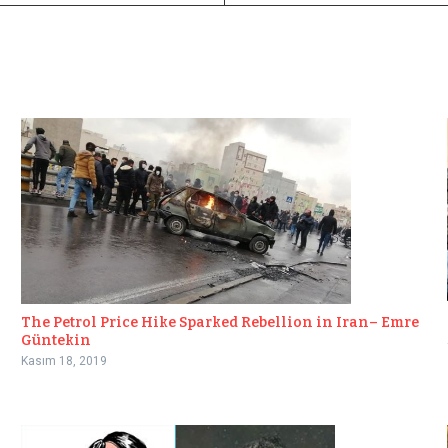
The Petrol Price Hike Sparked Rebellion in Iran– Emre
Güntekin
Kasım 18, 2019