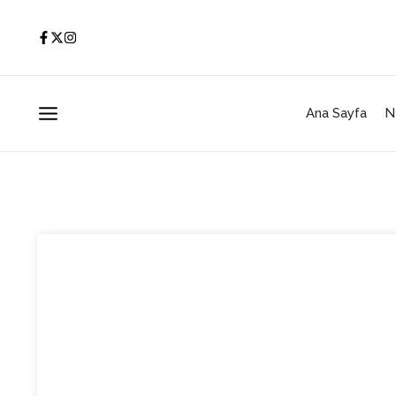
İçeriğe atla
Ana Sayfa
N