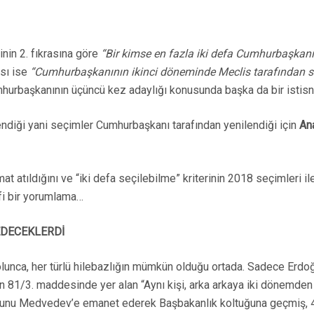
nin 2. fıkrasına göre
“Bir kimse en fazla iki defa Cumhurbaşkanı s
ası ise
“Cumhurbaşkanının ikinci döneminde Meclis tarafından se
hurbaşkanının üçüncü kez adaylığı konusunda başka da bir istis
endiği yani seçimler Cumhurbaşkanı tarafından yenilendiği için
An
ıldığını ve “iki defa seçilebilme” kriterinin 2018 seçimleri ile 
fi bir yorumlama…
EDECEKLERDİ
lunca, her türlü hilebazlığın mümkün olduğu ortada. Sadece Erdoğ
 81/3. maddesinde yer alan “Aynı kişi, arka arkaya iki dönemd
uğunu Medvedev’e emanet ederek Başbakanlık koltuğuna geçmiş, 4 y