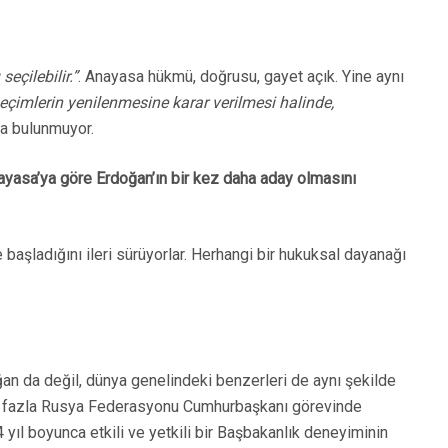
eçilebilir.”
. Anayasa hükmü, doğrusu, gayet açık. Yine aynı
çimlerin yenilenmesine karar verilmesi halinde,
na bulunmuyor.
ayasa’ya göre Erdoğan’ın bir kez daha aday olmasını
başladığını ileri sürüyorlar. Herhangi bir hukuksal dayanağı
an da değil, dünya genelindeki benzerleri de aynı şekilde
en fazla Rusya Federasyonu Cumhurbaşkanı görevinde
ıl boyunca etkili ve yetkili bir Başbakanlık deneyiminin