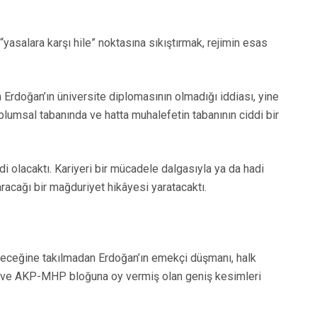
asalara karşı hile” noktasına sıkıştırmak, rejimin esas
en Erdoğan’ın üniversite diplomasının olmadığı iddiası, yine
plumsal tabanında ve hatta muhalefetin tabanının ciddi bir
di olacaktı. Kariyeri bir mücadele dalgasıyla ya da hadi
racağı bir mağduriyet hikâyesi yaratacaktı.
leceğine takılmadan Erdoğan’ın emekçi düşmanı, halk
’a ve AKP-MHP bloğuna oy vermiş olan geniş kesimleri