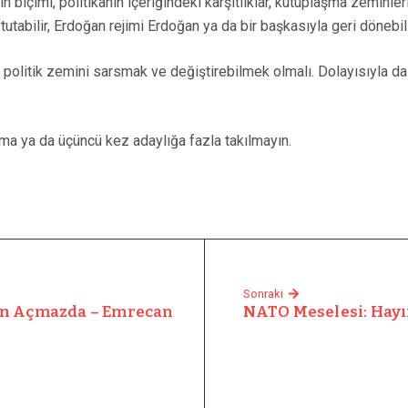
ın biçimi, politikanın içeriğindeki karşıtlıklar, kutuplaşma zemin
abilir, Erdoğan rejimi Erdoğan ya da bir başkasıyla geri dönebili
politik zemini sarsmak ve değiştirebilmek olmalı. Dolayısıyla da
oma ya da üçüncü kez adaylığa fazla takılmayın.
Sonraki
zen Açmazda – Emrecan
NATO Meselesi: Hayı