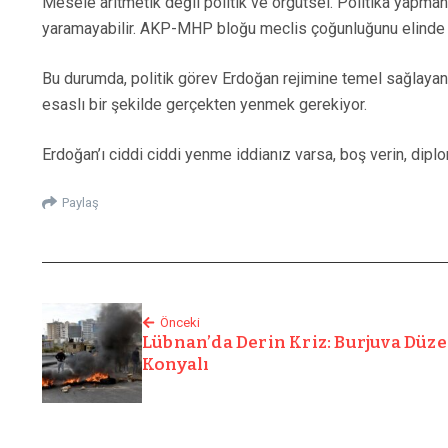
Mesele aritmetik değil politik ve örgütsel. Politika yapman
yaramayabilir. AKP-MHP bloğu meclis çoğunluğunu elinde tut
Bu durumda, politik görev Erdoğan rejimine temel sağlayan 
esaslı bir şekilde gerçekten yenmek gerekiyor.
Erdoğan’ı ciddi ciddi yenme iddianız varsa, boş verin, dipl
Paylaş
Önceki
Lübnan’da Derin Kriz: Burjuva Dü
Konyalı