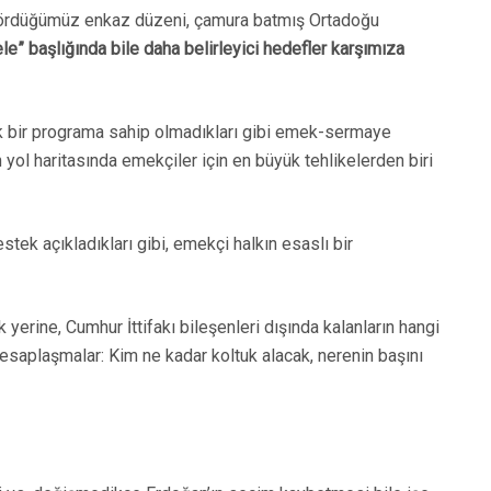
ar gördüğümüz enkaz düzeni, çamura batmış Ortadoğu
e” başlığında bile daha belirleyici hedefler karşımıza
acak bir programa sahip olmadıkları gibi emek-sermaye
 yol haritasında emekçiler için en büyük tehlikelerden biri
estek açıkladıkları gibi, emekçi halkın esaslı bir
yerine, Cumhur İttifakı bileşenleri dışında kalanların hangi
hesaplaşmalar: Kim ne kadar koltuk alacak, nerenin başını