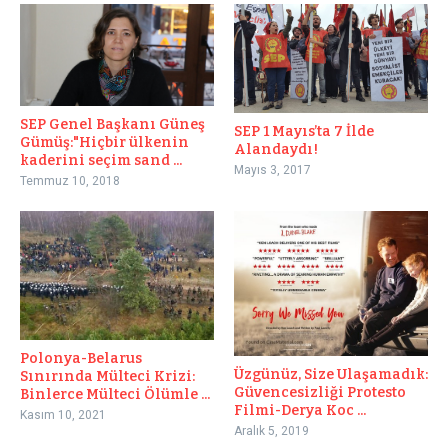
SEP Genel Başkanı Güneş
SEP 1 Mayıs’ta 7 İlde
Gümüş:"Hiçbir ülkenin
Alandaydı!
kaderini seçim sand ...
Mayıs 3, 2017
Temmuz 10, 2018
Polonya-Belarus
Üzgünüz, Size Ulaşamadık:
Sınırında Mülteci Krizi:
Güvencesizliği Protesto
Binlerce Mülteci Ölümle ...
Filmi-Derya Koc ...
Kasım 10, 2021
Aralık 5, 2019