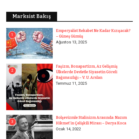
Marksist Bakış
Emperyalist Rekabet Ne Kadar Kızışacak?
1
– Güneş Gümüş
Ağustos 13, 2025
Faşizm, Bonapartizm, Az Gelişmiş
2
Ülkelerde Devletle Siyasetin Göreli
Bağımsızlığı – V. U. Arslan
Temmuz 11, 2025
Bolşevizmle Stalinizm Arasında: Nazım
3
Hikmet’in Çelişkili Mirası – Derya Koca
Ocak 14, 2022