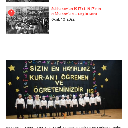
Sukhanov’un 1917’si, 1917’nin
4
Sukhanov’ları – Engin Kara
Ocak 10, 2022
Anasayfa
/
Karışık
/
AKP’nin 17 Yıllık Eğitim Politikası ve Korkunç Tablo!