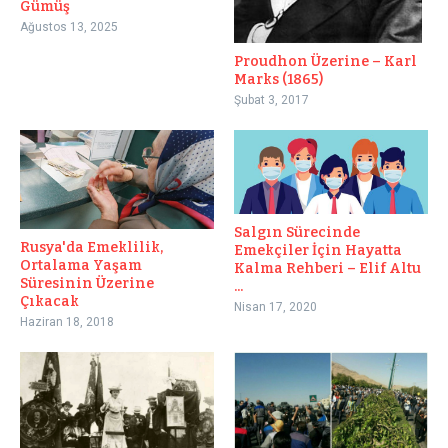
Gümüş
Ağustos 13, 2025
Proudhon Üzerine – Karl
Marks (1865)
Şubat 3, 2017
Salgın Sürecinde
Rusya'da Emeklilik,
Emekçiler İçin Hayatta
Ortalama Yaşam
Kalma Rehberi – Elif Altu
Süresinin Üzerine
...
Çıkacak
Nisan 17, 2020
Haziran 18, 2018