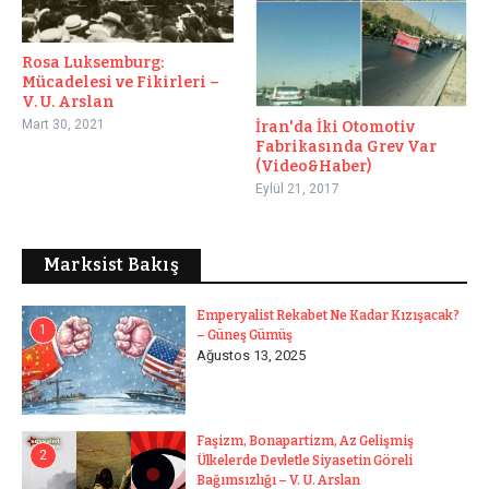
Rosa Luksemburg:
Mücadelesi ve Fikirleri –
V. U. Arslan
Mart 30, 2021
İran'da İki Otomotiv
Fabrikasında Grev Var
(Video&Haber)
Eylül 21, 2017
Marksist Bakış
Emperyalist Rekabet Ne Kadar Kızışacak?
1
– Güneş Gümüş
Ağustos 13, 2025
Faşizm, Bonapartizm, Az Gelişmiş
2
Ülkelerde Devletle Siyasetin Göreli
Bağımsızlığı – V. U. Arslan