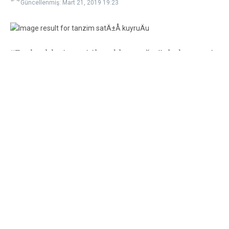
Güncellenmiş: Mart 21, 2019
19:23
“Başkanlık sistemi ile şahlanacağız” derken neyi
kastettiklerini şimdi daha iyi anlıyoruz. Evet,
rakamlar şahlanıyor. İşsizlik rakamları, enflasyon
rakamları, iş cinayetleri sürekli artıyor. Pazar
fiyatları da “şahlanan” rakamların arasındaki
yerini çoktan aldı. Biberin kilosu çoğu yerde 18
liradan satılıyor. Et zaten yiyemiyorduk; artık
sebze ve meyve de ateş pahası.
Gelin birlikte AKP’nin son yıllarda
“şahlandırdığı” alanlara bakalım.