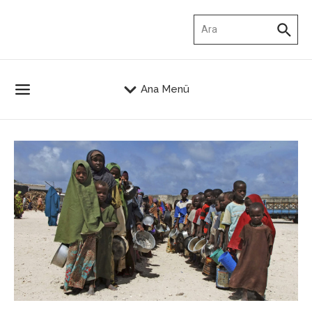
İçeriğe atla
Arama:
Ana Menü