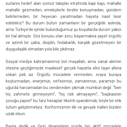
surlarını hedef alan somut talepler etrafında kapı kapı, mahalle
mahalle gezmeden, emekçilerle birebir konuşmadan, gündem
belirlemeden, bir heyecan yaratmadan hayata nasıl tesir
edebiliriz? Bu durum bütün zamanların bir gerçeğidir aslında,
ama Türkiye’de içinde bulunduğumuz şu koşullarda durum yakıcı
bir hal almıştır. Söz konusu olan zoru başarmaksa şayet örgütlü
ve azimli bir çaba, disiplin, fedakarlık, karşılık gözetmeyen bir
duygudaşlık olmadan yola bile çıkılmaz.
Sosyal medya kahramanımız bol maşallah, ama sanal alemin
ötesine geçtiğimizde maalesef gerçek hayatta elini taşın altına
sokan pek az. Örgütlü mücadele vermeden, oraya buraya
koşturmadan, enerjimizi, nefesimizi, zamanımızı, paramızı bu
uğurda harcamadan bu cendereden çıkmak mümkün değil. “ben
hiç zahmete girmeyeyim”, “hiç risk almayayım”, “başkasının
çocuğu yapsın” bu tarz hesaplar tiksinti uyandırmalı, böyle bir etik
tutum geliştirmeliyiz. Konformizmin ılık ve gevşek halleri bizden
uzak olsun.
Başta dedik ya Gezi dinamiğinin yüzde biri aktif mücadele