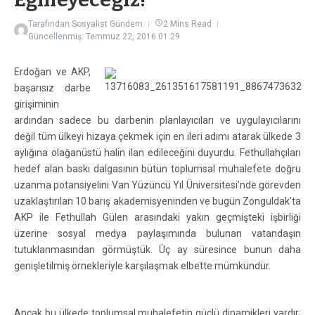
Tarafından
Sosyalist Gündem
2 Mins Read
Güncellenmiş: Temmuz 22, 2016
01:29
Erdoğan ve AKP,
başarısız darbe
girişiminin
ardından sadece bu darbenin planlayıcıları ve uygulayıcılarını
değil tüm ülkeyi hizaya çe
kmek için en ileri adımı atarak ülkede 3
aylığına olağanüstü halin ilan edileceğini duyurdu. Fethullahçıları
hedef alan baskı dalgasının bütün toplumsal muhalefete doğru
uzanma potansiyelini Van Yüzüncü Yıl Üniversitesi’nde görevden
uzaklaştırılan 10 barış akademisyeninden ve bugün Zonguldak’ta
AKP ile Fethullah Gülen arasındaki yakın geçmişteki işbirliği
üzerine sosyal medya paylaşımında bulunan vatandaşın
tutuklanmasından görmüştük. Üç ay süresince bunun daha
genişletilmiş örnekleriyle karşılaşmak elbette mümkündür.
Ancak bu ülkede toplumsal muhalefetin güçlü dinamikleri vardır;