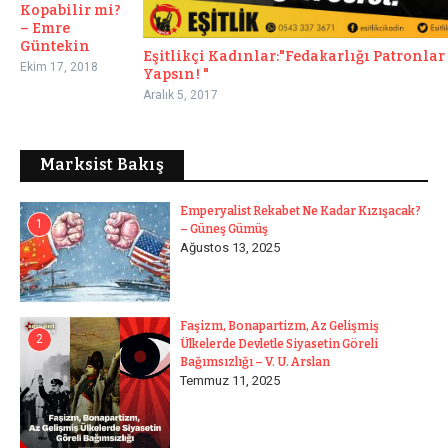
Kopabilir mi?
– Emre
Güntekin
Eşitlikçi Kadınlar:"Fedakarlığı Patronlar
Ekim 17, 2018
Yapsın! "
Aralık 5, 2017
Marksist Bakış
Emperyalist Rekabet Ne Kadar Kızışacak?
1
– Güneş Gümüş
Ağustos 13, 2025
Faşizm, Bonapartizm, Az Gelişmiş
2
Ülkelerde Devletle Siyasetin Göreli
Bağımsızlığı – V. U. Arslan
Temmuz 11, 2025