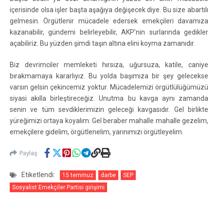
içerisinde olsa işler başta aşağıya değişecek diye. Bu size abartılı
gelmesin. Örgütlenir mücadele edersek emekçileri davamıza
kazanabilir, gündemi belirleyebilir, AKP’nin surlarında gedikler
açabiliriz. Bu yüzden şimdi taşın altına elini koyma zamanıdır.
Biz devrimciler memleketi hırsıza, uğursuza, katile, caniye
bırakmamaya kararlıyız. Bu yolda başımıza bir şey gelecekse
varsın gelsin çekincemiz yoktur. Mücadelemizi örgütlülüğümüzü
siyasi akılla birleştireceğiz. Unutma bu kavga aynı zamanda
senin ve tüm sevdiklerimizin geleceği kavgasıdır. Gel birlikte
yüreğimizi ortaya koyalım. Gel beraber mahalle mahalle gezelim,
emekçilere gidelim, örgütlenelim, yarınımızı örgütleyelim.
Paylaş
Etiketlendi:
15 temmuz
darbe
SEP
Sosyalist Emekçiler Partisi girişimi