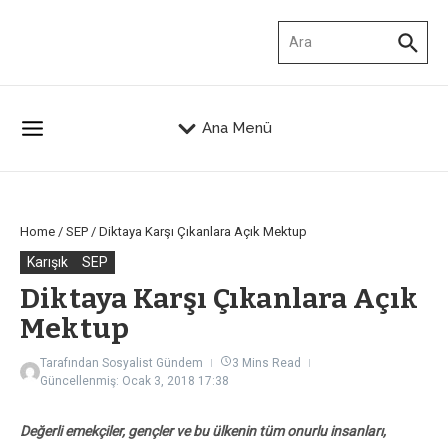
İçeriğe atla
Arama:
Ana Menü
Home
/
SEP
/
Diktaya Karşı Çıkanlara Açık Mektup
Karışık
SEP
Diktaya Karşı Çıkanlara Açık
Mektup
Tarafından
Sosyalist Gündem
3 Mins Read
Güncellenmiş: Ocak 3, 2018
17:38
Değerli emekçiler, gençler ve bu ülkenin tüm onurlu insanları,