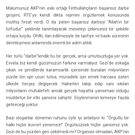
Malumunuz AKP’nin eski ortağı Fethullahçıların başarısız darbe
girişimi, RTE’ye kendi dikta rejimini örgütlemek konusunda
müthiş fırsat verdi. O da zaten başarısız darbeyi “Allah’ın bir
lütfudur” şeklinde tanımlayarak meseleyi çekincesiz bir şekilde
ortaya koydu. OHAL ilan edilmesiyle de tasfiye ve baskı sürecinin
derinleşmesi anlamında önemli bir adım atıldı.
Her türlü “darbe”lendik bu bir gerçek, ama umutsuzluğa yer yok.
Evvela biz kendi gücümüzün farkına varmalıyız. Gezi’de sokağa
çıkan ve şimdilerde karamsarlık içerisinde bunalan milyonların
yüzde biri işin ucun tutsa, mücadele için emek harcasa zaten
ülkede herşey değişecek. Haberleri takip edip canı sıkılan
milyonların muhalefeti ancak gerçek hayatta yansıması olduğu
müddetçe bir etki şansına sahiptir. Söylenmenin kimseye fayda
getireceği yoktur.
Bazı sloganlar dönemin ruhunu öyle iyi anlatıyor ki: “Örgütlü bir
halkı hiçbir kuvvet yenemez!” Örgütsüzsek hiçbir şansımız yok.
Gezi de bu yüzden geri çekilmedi mi? Organize olmadan, AKP’nin