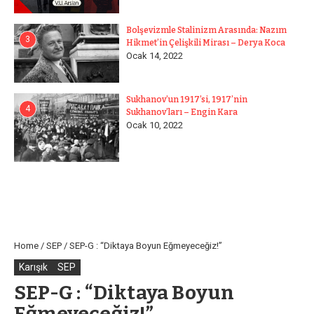
Bolşevizmle Stalinizm Arasında: Nazım
3
Hikmet’in Çelişkili Mirası – Derya Koca
Ocak 14, 2022
Sukhanov’un 1917’si, 1917’nin
4
Sukhanov’ları – Engin Kara
Ocak 10, 2022
Home
/
SEP
/
SEP-G : “Diktaya Boyun Eğmeyeceğiz!”
Karışık
SEP
SEP-G : “Diktaya Boyun
Eğmeyeceğiz!”