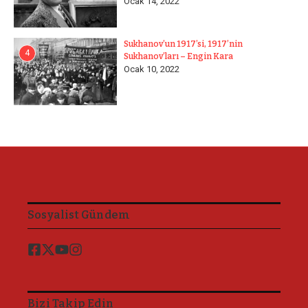
Ocak 14, 2022
Sukhanov’un 1917’si, 1917’nin
4
Sukhanov’ları – Engin Kara
Ocak 10, 2022
Sosyalist Gündem
Bizi Takip Edin