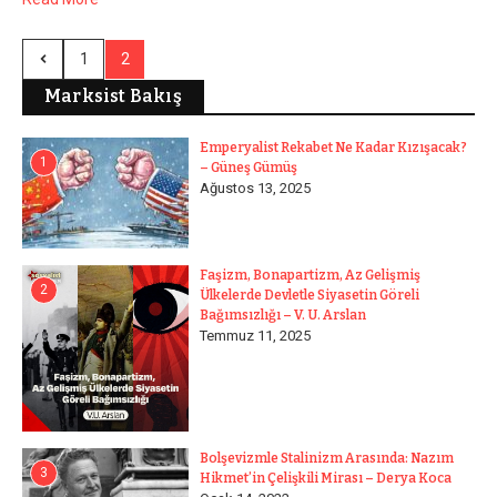
1
2
Marksist Bakış
Emperyalist Rekabet Ne Kadar Kızışacak?
1
– Güneş Gümüş
Ağustos 13, 2025
Faşizm, Bonapartizm, Az Gelişmiş
2
Ülkelerde Devletle Siyasetin Göreli
Bağımsızlığı – V. U. Arslan
Temmuz 11, 2025
Bolşevizmle Stalinizm Arasında: Nazım
3
Hikmet’in Çelişkili Mirası – Derya Koca