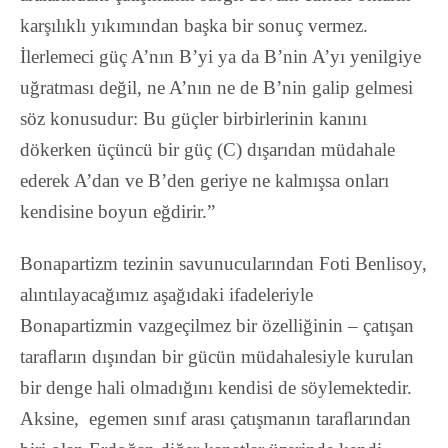
karşılıklı yıkımından başka bir sonuç vermez.
İlerlemeci güç A’nın B’yi ya da B’nin A’yı yenilgiye
uğratması değil, ne A’nın ne de B’nin galip gelmesi
söz konusudur: Bu güçler birbirlerinin kanını
dökerken üçüncü bir güç (C) dışarıdan müdahale
ederek A’dan ve B’den geriye ne kalmışsa onları
kendisine boyun eğdirir.”
Bonapartizm tezinin savunucularından Foti Benlisoy,
alıntılayacağımız aşağıdaki ifadeleriyle
Bonapartizmin vazgeçilmez bir özelliğinin – çatışan
taraﬂarın dışından bir gücün müdahalesiyle kurulan
bir denge hali olmadığını kendisi de söylemektedir.
Aksine,
egemen sınıf arası çatışmanın taraﬂarından