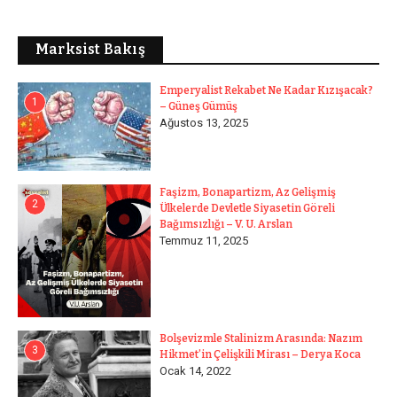
Marksist Bakış
Emperyalist Rekabet Ne Kadar Kızışacak?
1
– Güneş Gümüş
Ağustos 13, 2025
Faşizm, Bonapartizm, Az Gelişmiş
2
Ülkelerde Devletle Siyasetin Göreli
Bağımsızlığı – V. U. Arslan
Temmuz 11, 2025
Bolşevizmle Stalinizm Arasında: Nazım
3
Hikmet’in Çelişkili Mirası – Derya Koca
Ocak 14, 2022