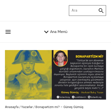
İçeriğe atla
Arama:
Ana Menü
Anasayfa
/
Yazarlar
/
Bonapartizm mi? – Güneş Gümüş