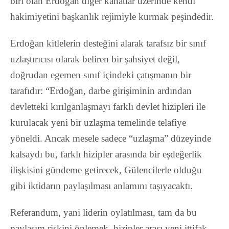
biri olan Erdoğan diğer kanatlar üzerinde kendi
hakimiyetini başkanlık rejimiyle kurmak peşindedir.
Erdoğan kitlelerin desteğini alarak tarafsız bir sınıf
uzlaştırıcısı olarak beliren bir şahsiyet değil,
doğrudan egemen sınıf içindeki çatışmanın bir
tarafıdır:
“Erdoğan, darbe girişiminin ardından
devletteki kırılganlaşmayı farklı devlet hizipleri ile
kurulacak yeni bir uzlaşma temelinde telafiye
yöneldi. Ancak mesele sadece “uzlaşma” düzeyinde
kalsaydı bu, farklı hizipler arasında bir eşdeğerlik
ilişkisini gündeme getirecek, Gülencilerle olduğu
gibi iktidarın paylaşılması anlamını taşıyacaktı.
Referandum, yani liderin oylatılması, tam da bu
paylaşım riskini önlemek, hizipler arası yeni ittifak