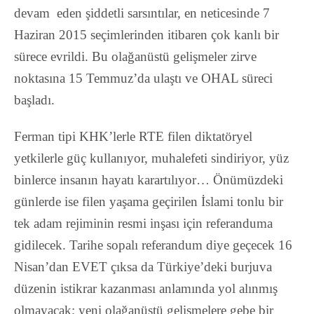
devam eden şiddetli sarsıntılar, en neticesinde 7
Haziran 2015 seçimlerinden itibaren çok kanlı bir
sürece evrildi. Bu olağanüstü gelişmeler zirve
noktasına 15 Temmuz’da ulaştı ve OHAL süreci
başladı.
Ferman tipi KHK’lerle RTE filen diktatöryel
yetkilerle güç kullanıyor, muhalefeti sindiriyor, yüz
binlerce insanın hayatı karartılıyor… Önümüzdeki
günlerde ise filen yaşama geçirilen İslami tonlu bir
tek adam rejiminin resmi inşası için referanduma
gidilecek. Tarihe sopalı referandum diye geçecek 16
Nisan’dan EVET çıksa da Türkiye’deki burjuva
düzenin istikrar kazanması anlamında yol alınmış
olmayacak; yeni olağanüstü gelişmelere gebe bir