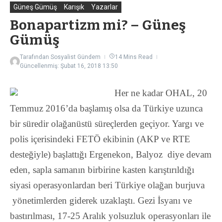
Güneş Gümüş
Karışık
Yazarlar
Bonapartizm mi? – Güneş
Gümüş
Tarafından
Sosyalist Gündem
14 Mins Read
Güncellenmiş: Şubat 16, 2018
13:50
H
er ne kadar OHAL, 20
Temmuz 2016’da başlamış olsa da Türkiye uzunca
bir süredir olağanüstü süreçlerden geçiyor. Yargı ve
polis içerisindeki FETÖ ekibinin (AKP ve RTE
desteğiyle) başlattığı Ergenekon, Balyoz diye devam
eden, sapla samanın birbirine kasten karıştırıldığı
siyasi operasyonlardan beri Türkiye olağan burjuva
yönetimlerden giderek uzaklaştı. Gezi İsyanı ve
bastırılması, 17-25 Aralık yolsuzluk operasyonları ile