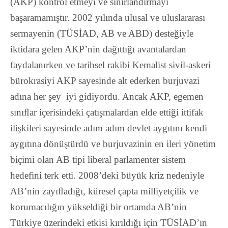
(AKP) kontrol etmeyi ve sınırlandırmayı
başaramamıştır. 2002 yılında ulusal ve uluslararası
sermayenin (TÜSİAD, AB ve ABD) desteğiyle
iktidara gelen AKP’nin dağıttığı avantalardan
faydalanırken ve tarihsel rakibi Kemalist sivil-askeri
bürokrasiyi AKP sayesinde alt ederken burjuvazi
adına her şey iyi gidiyordu. Ancak AKP, egemen
sınıﬂar içerisindeki çatışmalardan elde ettiği ittifak
ilişkileri sayesinde adım adım devlet aygıtını kendi
aygıtına dönüştürdü ve burjuvazinin en ileri yönetim
biçimi olan AB tipi liberal parlamenter sistem
hedefini terk etti. 2008’deki büyük kriz nedeniyle
AB’nin zayıﬂadığı, küresel çapta milliyetçilik ve
korumacılığın yükseldiği bir ortamda AB’nin
Türkiye üzerindeki etkisi kırıldığı için TÜSİAD’ın