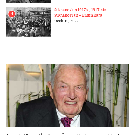
Sukhanov’un 1917’si, 1917’nin
4
Sukhanov’ları – Engin Kara
Ocak 10, 2022