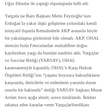
Uğur Dündar ile yaptığı röportajında belli etti.
Yargıda ise Baro Başkanı Metin Feyzioğlu’nun
Erdoğan’la yakın ilişki geliştirme yolundaki kendi
inisiyatif dışında Kemalistlerle AKP arasında böyle
bir yakınlaşma görüntüsü bile olmadı. AKP, OHAL
sürecini hızla Fetoculardan muhaliﬂere doğru
kaydırırken yargı da bundan nasibini aldı. Yargıçlar
ve Savcılar Birliği (YARSAV), OHAL
kararnamesiyle kapatıldı; OHAL’e Karşı Hukuk
Örgütleri Birliği’nin
“yaşamı boyunca haksızlıkların
karşısında, ilericilerin ve ezilenlerin yanında duran
onurlu bir hakimdir”
dediği YARSAV başkanı Murat
Arslan önce açığa alındı; sonra tutuklandı. İktidarı
rahatsız eden kararlar veren Yargıçlar
Sendikası