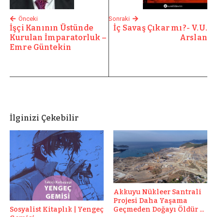
Önceki
Sonraki
İşçi Kanının Üstünde
İç Savaş Çıkar mı?- V.U.
Kurulan İmparatorluk –
Arslan
Emre Güntekin
İlginizi Çekebilir
Akkuyu Nükleer Santrali
Projesi Daha Yaşama
Geçmeden Doğayı Öldür ...
Sosyalist Kitaplık | Yengeç