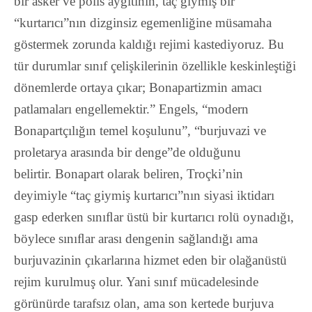
bir asker ve polis aygıtının, taç giymiş bir
“kurtarıcı”nın dizginsiz egemenliğine müsamaha
göstermek zorunda kaldığı rejimi kastediyoruz. Bu
tür durumlar sınıf çelişkilerinin özellikle keskinleştiği
dönemlerde ortaya çıkar; Bonapartizmin amacı
patlamaları engellemektir.”
Engels,
“modern
Bonapartçılığın temel koşulunu”
,
“burjuvazi ve
proletarya arasında bir denge”
de olduğunu
belirtir. Bonapart olarak beliren, Troçki’nin
deyimiyle “taç giymiş kurtarıcı”nın siyasi iktidarı
gasp ederken sınıﬂar üstü bir kurtarıcı rolü oynadığı,
böylece sınıﬂar arası dengenin sağlandığı ama
burjuvazinin çıkarlarına hizmet eden bir olağanüstü
rejim kurulmuş olur. Yani sınıf mücadelesinde
görünürde tarafsız olan, ama son kertede burjuva