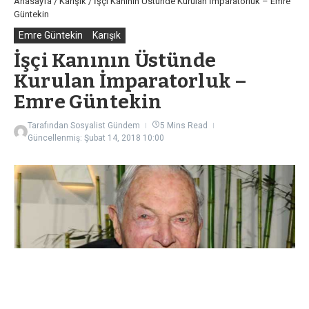
Anasayfa
/
Karışık
/
İşçi Kanının Üstünde Kurulan İmparatorluk – Emre
Güntekin
Emre Güntekin
Karışık
İşçi Kanının Üstünde
Kurulan İmparatorluk –
Emre Güntekin
Tarafından
Sosyalist Gündem
5 Mins Read
Güncellenmiş: Şubat 14, 2018
10:00