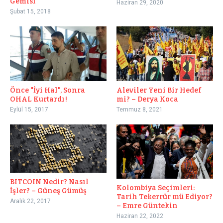
Gemisi
Haziran 29, 2020
Şubat 15, 2018
Aleviler Yeni Bir Hedef
Önce "İyi Hal", Sonra
mi? – Derya Koca
OHAL Kurtardı!
Temmuz 8, 2021
Eylül 15, 2017
BITCOIN Nedir? Nasıl
Kolombiya Seçimleri:
İşler? – Güneş Gümüş
Tarih Tekerrür mü Ediyor?
Aralık 22, 2017
– Emre Güntekin
Haziran 22, 2022