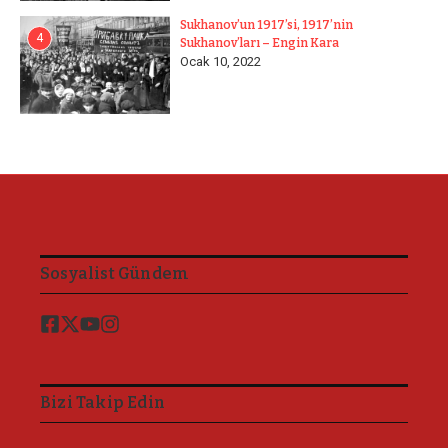
Sukhanov’un 1917’si, 1917’nin
4
Sukhanov’ları – Engin Kara
Ocak 10, 2022
Sosyalist Gündem
Bizi Takip Edin