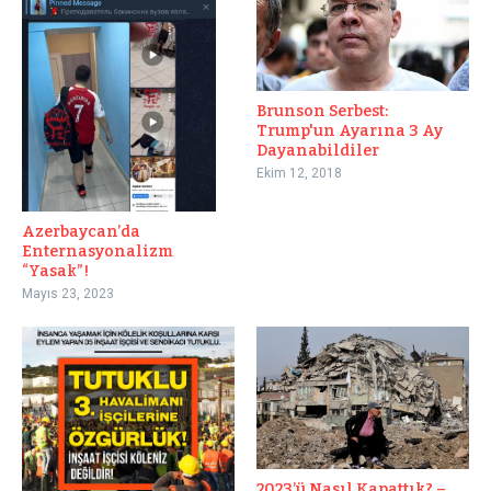
Brunson Serbest:
Trump'un Ayarına 3 Ay
Dayanabildiler
Ekim 12, 2018
Azerbaycan’da
Enternasyonalizm
“Yasak”!
Mayıs 23, 2023
2023’ü Nasıl Kapattık? –