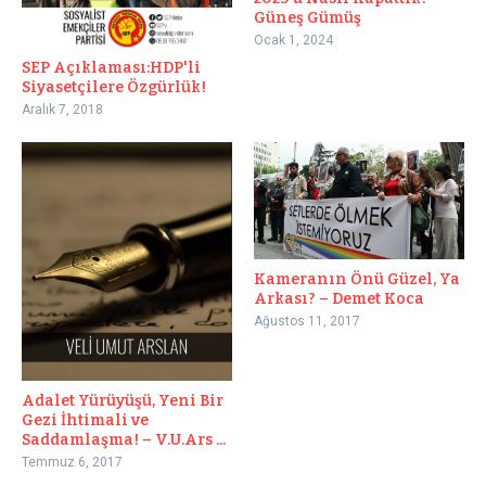
Güneş Gümüş
Ocak 1, 2024
SEP Açıklaması:HDP'li
Siyasetçilere Özgürlük!
Aralık 7, 2018
Kameranın Önü Güzel, Ya
Arkası? – Demet Koca
Ağustos 11, 2017
Adalet Yürüyüşü, Yeni Bir
Gezi İhtimali ve
Saddamlaşma! – V.U.Ars ...
Temmuz 6, 2017