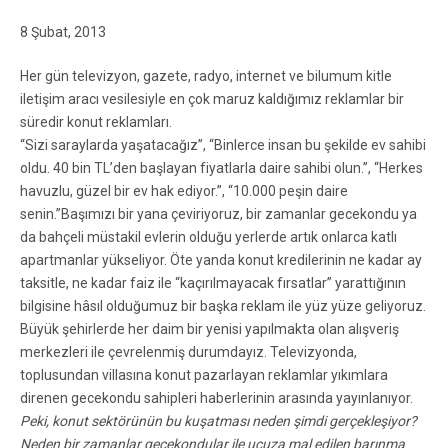
8 Şubat, 2013
Her gün televizyon, gazete, radyo, internet ve bilumum kitle
iletişim aracı vesilesiyle en çok maruz kaldığımız reklamlar bir
süredir konut reklamları.
“Sizi saraylarda yaşatacağız”, “Binlerce insan bu şekilde ev sahibi
oldu. 40 bin TL’den başlayan fiyatlarla daire sahibi olun.”, “Herkes
havuzlu, güzel bir ev hak ediyor.”, “10.000 peşin daire
senin.”Başımızı bir yana çeviriyoruz, bir zamanlar gecekondu ya
da bahçeli müstakil evlerin olduğu yerlerde artık onlarca katlı
apartmanlar yükseliyor. Öte yanda konut kredilerinin ne kadar ay
taksitle, ne kadar faiz ile “kaçırılmayacak fırsatlar” yarattığının
bilgisine hâsıl olduğumuz bir başka reklam ile yüz yüze geliyoruz.
Büyük şehirlerde her daim bir yenisi yapılmakta olan alışveriş
merkezleri ile çevrelenmiş durumdayız. Televizyonda,
toplusundan villasına konut pazarlayan reklamlar yıkımlara
direnen gecekondu sahipleri haberlerinin arasında yayınlanıyor.
Peki, konut sektörünün bu kuşatması neden şimdi gerçekleşiyor?
Neden bir zamanlar gecekondular ile ucuza mal edilen barınma