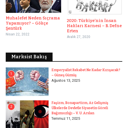
Muhalefet Neden Sıçrama
2020: Türkiye’nin İnsan
Yapamıyor? – Gökçe
Hakları Karnesi – B. Defne
Şentürk
Erten
Nisan 22, 2022
Aralık 27, 2020
Marksist Bakış
Emperyalist Rekabet Ne Kadar Kızışacak?
1
– Güneş Gümüş
Ağustos 13, 2025
Faşizm, Bonapartizm, Az Gelişmiş
2
Ülkelerde Devletle Siyasetin Göreli
Bağımsızlığı – V. U. Arslan
Temmuz 11, 2025