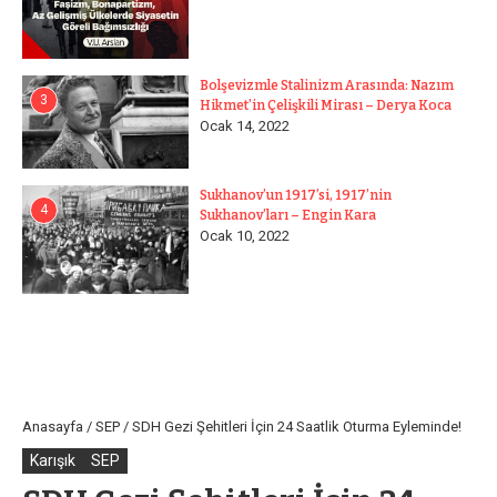
Bolşevizmle Stalinizm Arasında: Nazım
3
Hikmet’in Çelişkili Mirası – Derya Koca
Ocak 14, 2022
Sukhanov’un 1917’si, 1917’nin
4
Sukhanov’ları – Engin Kara
Ocak 10, 2022
Anasayfa
/
SEP
/
SDH Gezi Şehitleri İçin 24 Saatlik Oturma Eyleminde!
Karışık
SEP