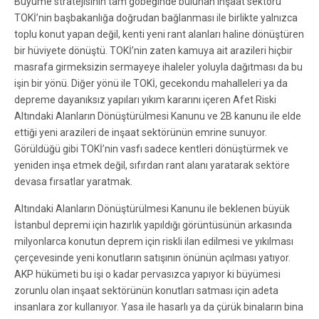
Büyüme stratejisinin tam göbeğinde bulunan inşaat sektörü
TOKİ’nin başbakanlığa doğrudan bağlanması ile birlikte yalnızca
toplu konut yapan değil, kenti yeni rant alanları haline dönüştüren
bir hüviyete dönüştü. TOKİ’nin zaten kamuya ait arazileri hiçbir
masrafa girmeksizin sermayeye ihaleler yoluyla dağıtması da bu
işin bir yönü. Diğer yönü ile TOKİ, gecekondu mahalleleri ya da
depreme dayanıksız yapıları yıkım kararını içeren Afet Riski
Altındaki Alanların Dönüştürülmesi Kanunu ve 2B kanunu ile elde
ettiği yeni arazileri de inşaat sektörünün emrine sunuyor.
Görüldüğü gibi TOKİ’nin vasfı sadece kentleri dönüştürmek ve
yeniden inşa etmek değil, sıfırdan rant alanı yaratarak sektöre
devasa fırsatlar yaratmak.
Altındaki Alanların Dönüştürülmesi Kanunu ile beklenen büyük
İstanbul depremi için hazırlık yapıldığı görüntüsünün arkasında
milyonlarca konutun deprem için riskli ilan edilmesi ve yıkılması
çerçevesinde yeni konutların satışının önünün açılması yatıyor.
AKP hükümeti bu işi o kadar pervasızca yapıyor ki büyümesi
zorunlu olan inşaat sektörünün konutları satması için adeta
insanlara zor kullanıyor. Yasa ile hasarlı ya da çürük binaların bina