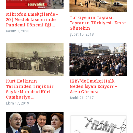
Mikrofon Emekçilerde –
Türkiye’nin Taşrası,
20 | Meslek Liselerinde
Taşranın Türkiyesi- Emre
Pandemi Dönemi Eği ...
Güntekin
Kasım 1, 2020
Şubat 15, 2018
IKBY’de Emekçi Halk
Kürt Halkının
Neden İsyan Ediyor? –
Tarihinden Trajik Bir
Arzu Görmez
Sayfa: Mahabad Kürt
Cumhuriye ...
Aralık 21, 2017
Ekim 17, 2019