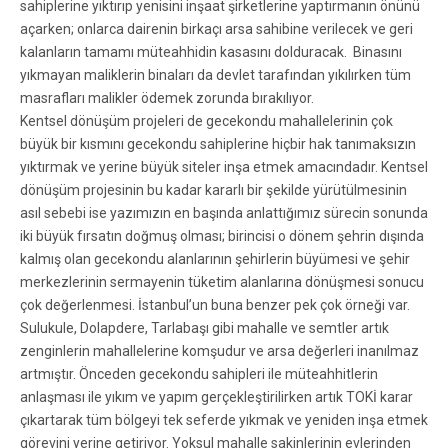
sahiplerine yıktırıp yenisini inşaat şirketlerine yaptırmanın önünü
açarken; onlarca dairenin birkaçı arsa sahibine verilecek ve geri
kalanların tamamı müteahhidin kasasını dolduracak. Binasını
yıkmayan maliklerin binaları da devlet tarafından yıkılırken tüm
masrafları malikler ödemek zorunda bırakılıyor.
Kentsel dönüşüm projeleri de gecekondu mahallelerinin çok
büyük bir kısmını gecekondu sahiplerine hiçbir hak tanımaksızın
yıktırmak ve yerine büyük siteler inşa etmek amacındadır. Kentsel
dönüşüm projesinin bu kadar kararlı bir şekilde yürütülmesinin
asıl sebebi ise yazımızın en başında anlattığımız sürecin sonunda
iki büyük fırsatın doğmuş olması; birincisi o dönem şehrin dışında
kalmış olan gecekondu alanlarının şehirlerin büyümesi ve şehir
merkezlerinin sermayenin tüketim alanlarına dönüşmesi sonucu
çok değerlenmesi. İstanbul’un buna benzer pek çok örneği var.
Sulukule, Dolapdere, Tarlabaşı gibi mahalle ve semtler artık
zenginlerin mahallelerine komşudur ve arsa değerleri inanılmaz
artmıştır. Önceden gecekondu sahipleri ile müteahhitlerin
anlaşması ile yıkım ve yapım gerçekleştirilirken artık TOKİ karar
çıkartarak tüm bölgeyi tek seferde yıkmak ve yeniden inşa etmek
görevini yerine getiriyor. Yoksul mahalle sakinlerinin evlerinden