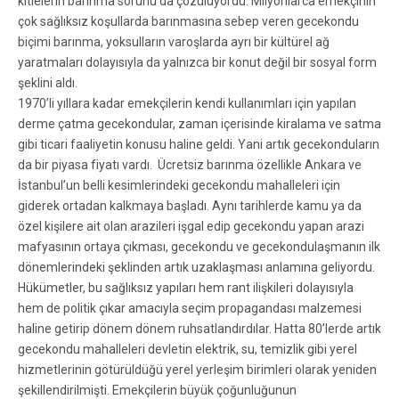
kitlelerin barınma sorunu da çözülüyordu. Milyonlarca emekçinin
çok sağlıksız koşullarda barınmasına sebep veren gecekondu
biçimi barınma, yoksulların varoşlarda ayrı bir kültürel ağ
yaratmaları dolayısıyla da yalnızca bir konut değil bir sosyal form
şeklini aldı.
1970’li yıllara kadar emekçilerin kendi kullanımları için yapılan
derme çatma gecekondular, zaman içerisinde kiralama ve satma
gibi ticari faaliyetin konusu haline geldi. Yani artık gecekonduların
da bir piyasa fiyatı vardı. Ücretsiz barınma özellikle Ankara ve
İstanbul’un belli kesimlerindeki gecekondu mahalleleri için
giderek ortadan kalkmaya başladı. Aynı tarihlerde kamu ya da
özel kişilere ait olan arazileri işgal edip gecekondu yapan arazi
mafyasının ortaya çıkması, gecekondu ve gecekondulaşmanın ilk
dönemlerindeki şeklinden artık uzaklaşması anlamına geliyordu.
Hükümetler, bu sağlıksız yapıları hem rant ilişkileri dolayısıyla
hem de politik çıkar amacıyla seçim propagandası malzemesi
haline getirip dönem dönem ruhsatlandırdılar. Hatta 80’lerde artık
gecekondu mahalleleri devletin elektrik, su, temizlik gibi yerel
hizmetlerinin götürüldüğü yerel yerleşim birimleri olarak yeniden
şekillendirilmişti. Emekçilerin büyük çoğunluğunun