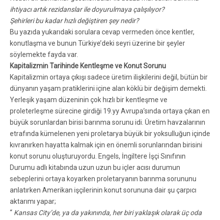
ihtiyacı artık rezidanslar ile doyurulmaya çalışılıyor?
Şehirleri bu kadar hızlı değiştiren şey nedir?
Bu yazıda yukarıdaki sorulara cevap vermeden önce kentler,
konutlaşma ve bunun Türkiye’deki seyri üzerine bir şeyler
söylemekte fayda var.
Kapitalizmin Tarihinde Kentleşme ve Konut Sorunu
Kapitalizmin ortaya çıkışı sadece üretim ilişkilerini değil, bütün bir
dünyanın yaşam pratiklerini içine alan köklü bir değişim demekti.
Yerleşik yaşam düzeninin çok hızlı bir kentleşme ve
proleterleşme sürecine girdiği 19.yy Avrupa’sında ortaya çıkan en
büyük sorunlardan birisi barınma sorunu idi. Üretim havzalarının
etrafında kümelenen yeni proletarya büyük bir yoksulluğun içinde
kıvranırken hayatta kalmak için en önemli sorunlarından birisini
konut sorunu oluşturuyordu. Engels, İngiltere İşçi Sınıfının
Durumu adlı kitabında uzun uzun bu içler acısı durumun
sebeplerini ortaya koyarken proletaryanın barınma sorununu
anlatırken Amerikan işçilerinin konut sorununa dair şu çarpıcı
aktarımı yapar;
“
K
ansas City’de, ya da yakınında, her biri yaklaşık olarak üç oda