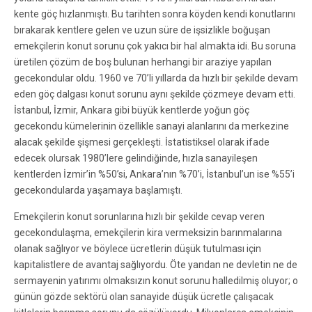
kente göç hızlanmıştı. Bu tarihten sonra köyden kendi konutlarını
bırakarak kentlere gelen ve uzun süre de işsizlikle boğuşan
emekçilerin konut sorunu çok yakıcı bir hal almakta idi. Bu soruna
üretilen çözüm de boş bulunan herhangi bir araziye yapılan
gecekondular oldu. 1960 ve 70’li yıllarda da hızlı bir şekilde devam
eden göç dalgası konut sorunu aynı şekilde çözmeye devam etti.
İstanbul, İzmir, Ankara gibi büyük kentlerde yoğun göç
gecekondu kümelerinin özellikle sanayi alanlarını da merkezine
alacak şekilde şişmesi gerçekleşti. İstatistiksel olarak ifade
edecek olursak 1980’lere gelindiğinde, hızla sanayileşen
kentlerden İzmir’in %50’si, Ankara’nın %70’i, İstanbul’un ise %55’i
gecekondularda yaşamaya başlamıştı.
Emekçilerin konut sorunlarına hızlı bir şekilde cevap veren
gecekondulaşma, emekçilerin kira vermeksizin barınmalarına
olanak sağlıyor ve böylece ücretlerin düşük tutulması için
kapitalistlere de avantaj sağlıyordu. Öte yandan ne devletin ne de
sermayenin yatırımı olmaksızın konut sorunu halledilmiş oluyor; o
günün gözde sektörü olan sanayide düşük ücretle çalışacak