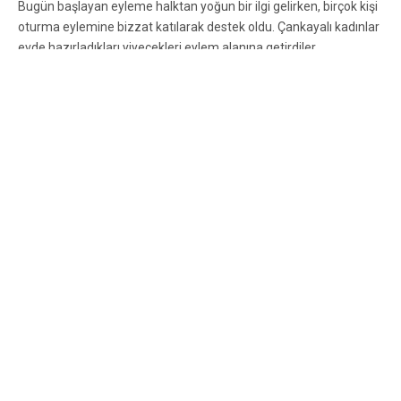
Bugün başlayan eyleme halktan yoğun bir ilgi gelirken, birçok kişi
oturma eylemine bizzat katılarak destek oldu. Çankayalı kadınlar
evde hazırladıkları yiyecekleri eylem alanına getirdiler.
BDP Çankaya İlçe Teşkilatı’da SDH’lilere gıda desteğinde
bulunanlar arasındaydı. Bu dayanışma önemli olmakla birlikte,
asıl önemli olan noktalardan birisi de halkın AKP’ye olan öfkesinin
hala sokaklarda kendisini hissettiriyor olmasıdır.
Öte yandan SDH’nin oturma eylemi yaptığı sırada ODTÜ’den
gelen polis saldırısı haberi üzerine birçok yoldaşımız ODTÜ
direnişine destek olmaya gittiler.
Gezi Şehitleri’nin hesabı sadece Türkiye’de sorulmuyor. Olimpiyat
oyunları için Arjantin’e giden Tayyip Erdoğan’ı Buenos Aires’te
TPR’li yoldaşlar da protesto ettiler. Türkiye’de yapılan eylemlerle
dayanışmayı yükselttiler.
Sürekli Devrim HAreketi olarak katillerden ve katilleri koruyan
AKP iktidarından hesap sorulana kadar mücadelemiz sürecek.