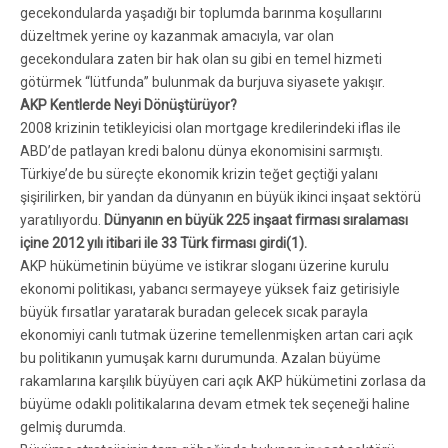
gecekondularda yaşadığı bir toplumda barınma koşullarını
düzeltmek yerine oy kazanmak amacıyla, var olan
gecekondulara zaten bir hak olan su gibi en temel hizmeti
götürmek “lütfunda” bulunmak da burjuva siyasete yakışır.
AKP Kentlerde Neyi Dönüştürüyor?
2008 krizinin tetikleyicisi olan mortgage kredilerindeki iflas ile
ABD’de patlayan kredi balonu dünya ekonomisini sarmıştı.
Türkiye’de bu süreçte ekonomik krizin teğet geçtiği yalanı
şişirilirken, bir yandan da dünyanın en büyük ikinci inşaat sektörü
yaratılıyordu.
Dünyanın en büyük 225 inşaat firması sıralaması
içine 2012 yılı itibari ile 33 Türk firması girdi(1).
AKP hükümetinin büyüme ve istikrar sloganı üzerine kurulu
ekonomi politikası, yabancı sermayeye yüksek faiz getirisiyle
büyük fırsatlar yaratarak buradan gelecek sıcak parayla
ekonomiyi canlı tutmak üzerine temellenmişken artan cari açık
bu politikanın yumuşak karnı durumunda. Azalan büyüme
rakamlarına karşılık büyüyen cari açık AKP hükümetini zorlasa da
büyüme odaklı politikalarına devam etmek tek seçeneği haline
gelmiş durumda.