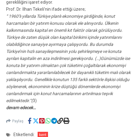
gerekliliğini işaret ediyor.
Prof. Dr. İlhan Tekeli’nin ifade ettiği üzere;
“ 1960’lı yıllarda Türkiye planlı ekonomiye girdiğinde, konut
harcamaları bir yatırım konusu olarak ele alınıyordu.
Ülkenin
kalkınmasında kapital en önemli kıt faktör olarak görülüyordu.
Türkiye de zaten düşük olan kapital birikimi içinde yatırımlarını
olabildiğince sanayiye ayırmaya çalışıyordu. Bu durumda
Türkiye’nin hızlı sanayileşmesinin yolu şehirleşmeye ve konuta
ayrılan kapitalin en aza indirilmesi gerekiyordu. (…)Günümüzde ise
konuta bir yatırım olmaktan çok tüketimi çoğaltılarak ekonomiyi
canlandırmakta yararlanılabilecek bir dayanıklı tüketim
malı
olarak
yaklaşılıyordu. Genellikle konutun 135 farklı sektörle ilişkisi olduğu
söylenerek, ekonominin krize düştüğü dönemlerde ekonomiyi
canlandırmak için konut harcamalarının artırılması teşvik
edilmektedir.”(
3)
devam edecek…
Paylaş
Etiketlendi:
kent