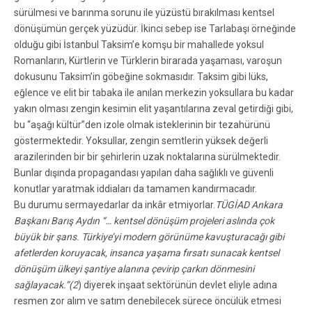
sürülmesi ve barınma sorunu ile yüzüstü bırakılması kentsel
dönüşümün gerçek yüzüdür. İkinci sebep ise Tarlabaşı örneğinde
olduğu gibi İstanbul Taksim’e komşu bir mahallede yoksul
Romanların, Kürtlerin ve Türklerin birarada yaşaması, varoşun
dokusunu Taksim’in göbeğine sokmasıdır. Taksim gibi lüks,
eğlence ve elit bir tabaka ile anılan merkezin yoksullara bu kadar
yakın olması zengin kesimin elit yaşantılarına zeval getirdiği gibi,
bu “aşağı kültür”den izole olmak isteklerinin bir tezahürünü
göstermektedir. Yoksullar, zengin semtlerin yüksek değerli
arazilerinden bir bir şehirlerin uzak noktalarına sürülmektedir.
Bunlar dışında propagandası yapılan daha sağlıklı ve güvenli
konutlar yaratmak iddiaları da tamamen kandırmacadır.
Bu durumu sermayedarlar da inkâr etmiyorlar.
TÜGİAD Ankara
Başkanı Barış Aydın “… kentsel dönüşüm projeleri aslında çok
büyük bir şans. Türkiye’yi modern görünüme kavuşturacağı gibi
afetlerden koruyacak, insanca yaşama fırsatı sunacak kentsel
dönüşüm ülkeyi şantiye alanına çevirip çarkın dönmesini
sağlayacak.”(2
) diyerek inşaat sektörünün devlet eliyle adına
resmen zor alım ve satım denebilecek sürece öncülük etmesi