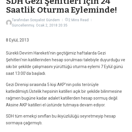
SDH Gezi Şehitleri İçin 24
Saatlik Oturma Eyleminde!
Tarafından
Sosyalist Gündem
2 Mins Read
Güncellenmiş: Ocak 2, 2018
20:35
8 Eylül, 2013
Sürekli Devrim Hareketi’nin geçtiğimiz haftalarda Gezi
Şehitleri’nin katillerinden hesap sorulması talebiyle duyurduğu ve
sıkı bir şekilde çalışmasını yürüttüğü oturma eylemi 7 Eylül günü
saat 13:00’da başladı.
Gezi Direnişi sırasında 5 kişi AKP’nin polis terörüyle
katledilmişti.Üstelik hepsinin katilleri açık bir şekilde bilinmesine
rağmen bugüne kadar adalet katillerden hesap sormuş değil.
Aksine AKP katilleri el üstünde tutmaya devam ediyor.
SDH tüm emekçi sınıfları bu ikiyüzlülüğü seyretmeyip hesap
sormaya çağırmıştı.