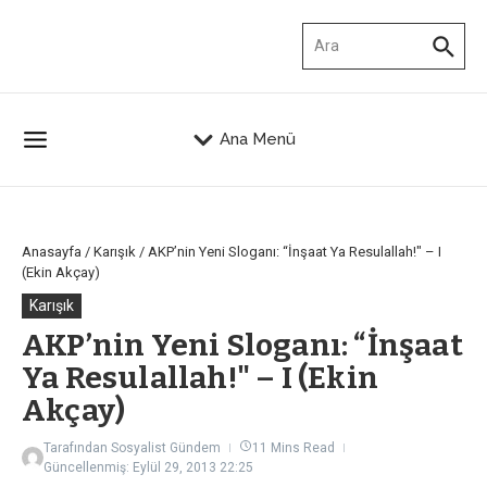
İçeriğe atla
Arama:
Ana Menü
Anasayfa
/
Karışık
/
AKP’nin Yeni Sloganı: “İnşaat Ya Resulallah!" – I
(Ekin Akçay)
Karışık
AKP’nin Yeni Sloganı: “İnşaat
Ya Resulallah!" – I (Ekin
Akçay)
Tarafından
Sosyalist Gündem
11 Mins Read
Güncellenmiş: Eylül 29, 2013
22:25