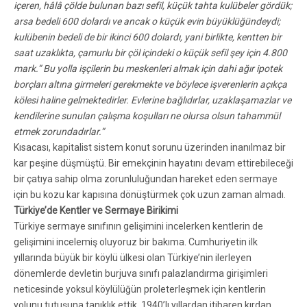
içeren, hâlâ çölde bulunan bazı sefil, küçük tahta kulübeler gördük;
arsa bedeli 600 dolardı ve ancak o küçük evin büyüklüğündeydi;
kulübenin bedeli de bir ikinci 600 dolardı, yani birlikte, kentten bir
saat uzaklıkta, çamurlu bir çöl içindeki o küçük sefil şey için 4.800
mark.” Bu yolla işçilerin bu meskenleri almak için dahi ağır ipotek
borçları altına girmeleri gerekmekte ve böylece işverenlerin açıkça
kölesi haline gelmektedirler. Evlerine bağlıdırlar, uzaklaşamazlar ve
kendilerine sunulan çalışma koşulları ne olursa olsun tahammül
etmek zorundadırlar.”
Kısacası, kapitalist sistem konut sorunu üzerinden inanılmaz bir
kar peşine düşmüştü. Bir emekçinin hayatını devam ettirebileceği
bir çatıya sahip olma zorunluluğundan hareket eden sermaye
için bu kozu kar kapısına dönüştürmek çok uzun zaman almadı.
Türkiye’de Kentler ve Sermaye Birikimi
Türkiye sermaye sınıfının gelişimini incelerken kentlerin de
gelişimini incelemiş oluyoruz bir bakıma. Cumhuriyetin ilk
yıllarında büyük bir köylü ülkesi olan Türkiye’nin ilerleyen
dönemlerde devletin burjuva sınıfı palazlandırma girişimleri
neticesinde yoksul köylülüğün proleterleşmek için kentlerin
yolunu tutuşuna tanıklık ettik. 1940’lı yıllardan itibaren kırdan