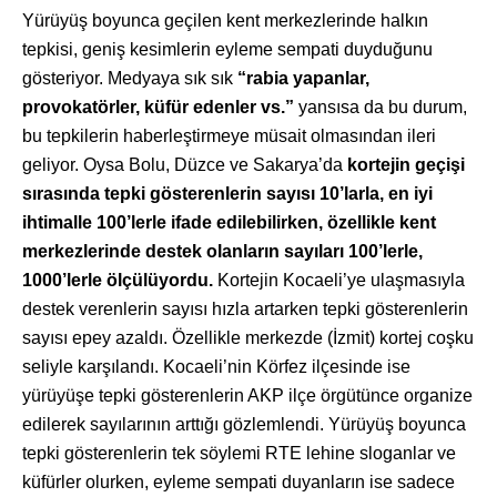
Yürüyüş boyunca geçilen kent merkezlerinde halkın
tepkisi, geniş kesimlerin eyleme sempati duyduğunu
gösteriyor. Medyaya sık sık
“rabia yapanlar,
provokatörler, küfür edenler vs.”
yansısa da bu durum,
bu tepkilerin haberleştirmeye müsait olmasından ileri
geliyor. Oysa Bolu, Düzce ve Sakarya’da
kortejin geçişi
sırasında tepki gösterenlerin sayısı 10’larla, en iyi
ihtimalle 100’lerle ifade edilebilirken, özellikle kent
merkezlerinde destek olanların sayıları 100’lerle,
1000’lerle ölçülüyordu.
Kortejin Kocaeli’ye ulaşmasıyla
destek verenlerin sayısı hızla artarken tepki gösterenlerin
sayısı epey azaldı. Özellikle merkezde (İzmit) kortej coşku
seliyle karşılandı. Kocaeli’nin Körfez ilçesinde ise
yürüyüşe tepki gösterenlerin AKP ilçe örgütünce organize
edilerek sayılarının arttığı gözlemlendi. Yürüyüş boyunca
tepki gösterenlerin tek söylemi RTE lehine sloganlar ve
küfürler olurken, eyleme sempati duyanların ise sadece