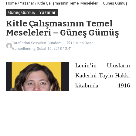
Home
/
Yazarlar
/
Kitle Çalışmasının Temel Meseleleri – Güneş Gümüş
Güneş Gümüş
Yazarlar
Kitle Çalışmasının Temel
Meseleleri – Güneş Gümüş
Tarafından
Sosyalist Gündem
19 Mins Read
Güncellenmiş: Şubat 16, 2018
13:41
Lenin’in Ulusların
Kaderini Tayin Hakkı
kitabında 1916
İrlanda
Ayaklanmasını ele
alırken devrim ve
karşı-devrim
güçlerinin tek bir büyük çarpışmasıyla devrim