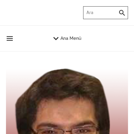
İçeriğe atla
Arama:
Ana Menü