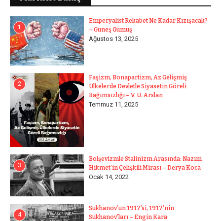
Emperyalist Rekabet Ne Kadar Kızışacak?
1
– Güneş Gümüş
Ağustos 13, 2025
Faşizm, Bonapartizm, Az Gelişmiş
2
Ülkelerde Devletle Siyasetin Göreli
Bağımsızlığı – V. U. Arslan
Temmuz 11, 2025
Bolşevizmle Stalinizm Arasında: Nazım
3
Hikmet’in Çelişkili Mirası – Derya Koca
Ocak 14, 2022
Sukhanov’un 1917’si, 1917’nin
4
Sukhanov’ları – Engin Kara