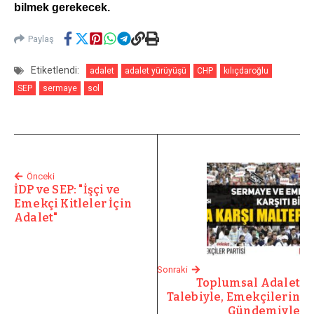
bilmek gerekecek.
Paylaş
Etiketlendi:
adalet
adalet yürüyüşü
CHP
kılıçdaroğlu
SEP
sermaye
sol
Önceki
İDP ve SEP: "İşçi ve
Emekçi Kitleler İçin
Adalet"
Sonraki
Toplumsal Adalet
Talebiyle, Emekçilerin
Gündemiyle