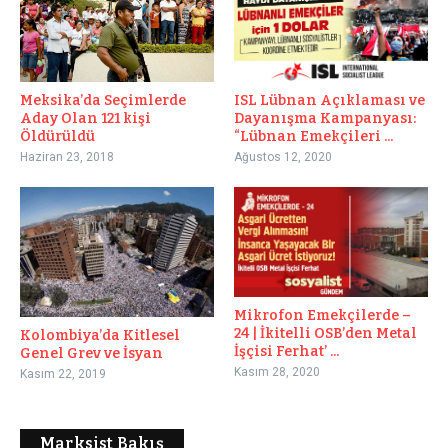
ISL Lübnan Açıklaması ve
Meksika’da Seçimlerde
Dayanışma Kampanyası:
Aday Olan 121 kişi
“Lübnan Emekçileri ...
Öldürüldü
Ağustos 12, 2020
Haziran 23, 2018
Mikrofon Emekçilerde –
24 | İkitelli OSB’den Metal
Kolombiya’da Kitlesel
İşçisi Ferhat’ ...
Genel Grev ve İsyan
Kasım 28, 2020
Kasım 22, 2019
Marksist Bakış