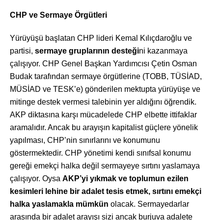
CHP ve Sermaye Örgütleri
Yürüyüşü başlatan CHP lideri Kemal Kılıçdaroğlu ve
partisi,
sermaye gruplarının desteği
ni kazanmaya
çalışıyor. CHP Genel Başkan Yardımcısı Çetin Osman
Budak tarafından sermaye örgütlerine (TOBB, TÜSİAD,
MÜSİAD ve TESK’e) gönderilen mektupta yürüyüşe ve
mitinge destek vermesi talebinin yer aldığını öğrendik.
AKP diktasına karşı mücadelede CHP elbette ittifaklar
aramalıdır. Ancak bu arayışın kapitalist güçlere yönelik
yapılması, CHP’nin sınırlarını ve konumunu
göstermektedir. CHP yönetimi kendi sınıfsal konumu
gereği emekçi halka değil sermayeye sırtını yaslamaya
çalışıyor. Oysa
AKP’yi yıkmak ve toplumun ezilen
kesimleri lehine bir adalet tesis etmek, sırtını emekçi
halka yaslamakla mümkün
olacak. Sermayedarlar
arasında bir adalet arayışı sizi ancak burjuva adalete