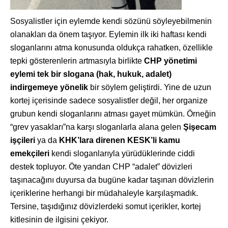
Sosyalistler için eylemde kendi sözünü söyleyebilmenin
olanakları da önem taşıyor. Eylemin ilk iki haftası kendi
sloganlarını atma konusunda oldukça rahatken, özellikle
tepki gösterenlerin artmasıyla birlikte
CHP yönetimi
eylemi tek bir slogana (hak, hukuk, adalet)
indirgemeye yönelik
bir söylem geliştirdi. Yine de uzun
kortej içerisinde sadece sosyalistler değil, her organize
grubun kendi sloganlarını atması gayet mümkün. Örneğin
“grev yasakları”na karşı sloganlarla alana gelen
Şişecam
işçileri
ya da
KHK’lara direnen KESK’li kamu
emekçileri
kendi sloganlarıyla yürüdüklerinde ciddi
destek topluyor. Öte yandan CHP “adalet” dövizleri
taşınacağını duyursa da bugüne kadar taşınan dövizlerin
içeriklerine herhangi bir müdahaleyle karşılaşmadık.
Tersine, taşıdığınız dövizlerdeki somut içerikler, kortej
kitlesinin de ilgisini çekiyor.