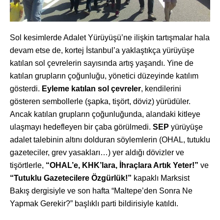
Sol kesimlerde Adalet Yürüyüşü’ne ilişkin tartışmalar hala
devam etse de, kortej İstanbul’a yaklaştıkça yürüyüşe
katılan sol çevrelerin sayısında artış yaşandı. Yine de
katılan grupların çoğunluğu, yönetici düzeyinde katılım
gösterdi.
Eyleme katılan sol çevreler
, kendilerini
gösteren sembollerle (şapka, tişört, döviz) yürüdüler.
Ancak katılan grupların çoğunluğunda, alandaki kitleye
ulaşmayı hedefleyen bir çaba görülmedi.
SEP
yürüyüşe
adalet talebinin altını dolduran söylemlerin (OHAL, tutuklu
gazeteciler, grev yasakları…) yer aldığı dövizler ve
tişörtlerle,
“OHAL’e, KHK’lara, İhraçlara Artık Yeter!”
ve
“Tutuklu Gazetecilere Özgürlük!”
kapaklı Marksist
Bakış dergisiyle ve son hafta “Maltepe’den Sonra Ne
Yapmak Gerekir?” başlıklı parti bildirisiyle katıldı.