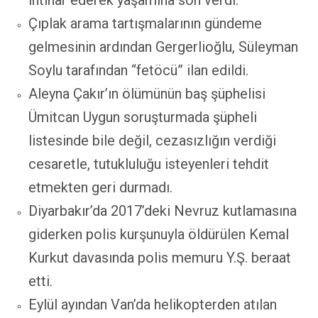
intihar ederek yaşamına son verdi.
Çıplak arama tartışmalarının gündeme
gelmesinin ardından Gergerlioğlu, Süleyman
Soylu tarafından “fetöcü” ilan edildi.
Aleyna Çakır’ın ölümünün baş şüphelisi
Ümitcan Uygun soruşturmada şüpheli
listesinde bile değil, cezasızlığın verdiği
cesaretle, tutukluluğu isteyenleri tehdit
etmekten geri durmadı.
Diyarbakır’da 2017’deki Nevruz kutlamasına
giderken polis kurşunuyla öldürülen Kemal
Kurkut davasında polis memuru Y.Ş. beraat
etti.
Eylül ayından Van’da helikopterden atılan