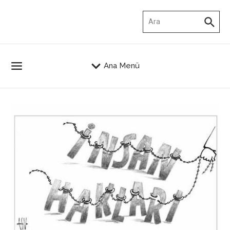
İçeriğe atla
Arama:
Ana Menü