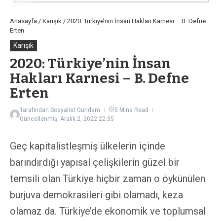
Anasayfa
/
Karışık
/
2020: Türkiye’nin İnsan Hakları Karnesi – B. Defne
Erten
Karışık
2020: Türkiye’nin İnsan
Hakları Karnesi – B. Defne
Erten
Tarafından
Sosyalist Gündem
5 Mins Read
Güncellenmiş: Aralık 2, 2022
22:35
Geç kapitalistleşmiş ülkelerin içinde
barındırdığı yapısal çelişkilerin güzel bir
temsili olan Türkiye hiçbir zaman o öykünülen
burjuva demokrasileri gibi olamadı, keza
olamaz da. Türkiye’de ekonomik ve toplumsal