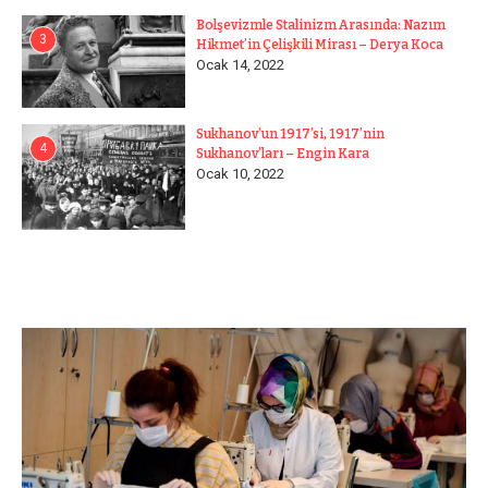
Bolşevizmle Stalinizm Arasında: Nazım
3
Hikmet’in Çelişkili Mirası – Derya Koca
Ocak 14, 2022
Sukhanov’un 1917’si, 1917’nin
4
Sukhanov’ları – Engin Kara
Ocak 10, 2022