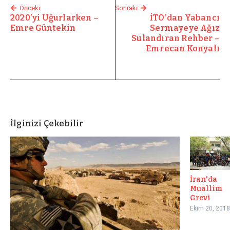
Önceki
Sonraki
2020’yi Uğurlarken –
İTO’dan Yabancı
Emre Güntekin
Sermayeye Ağız
Sulandıran Rehber –
Emrecan Konyalı
İlginizi Çekebilir
İran'da
Muallim
Grevi
Ekim 20, 2018