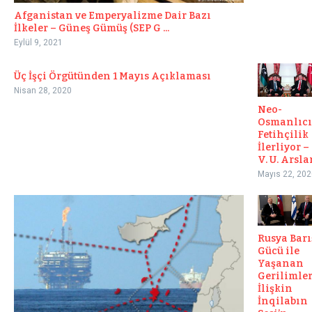
Afganistan ve Emperyalizme Dair Bazı
İlkeler – Güneş Gümüş (SEP G ...
Eylül 9, 2021
Üç İşçi Örgütünden 1 Mayıs Açıklaması
Nisan 28, 2020
Neo-
Osmanlıcı
Fetihçilik
İlerliyor –
V. U. Arsla
Mayıs 22, 202
Rusya Barı
Gücü ile
Yaşanan
Gerilimle
İlişkin
İnqilabın