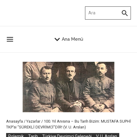
İçeriğe atla
Arama:
Ana Menü
Anasayfa
/
Yazarlar
/
100. Yıl Anısına – Bu Tarih Bizim: MUSTAFA SUPHİ
TKP’si “SÜREKLİ DEVRİMCİ”DİR! (V. U. Arslan)
Polemik
Tarih
Türkiye Devrimci Geleneği
V. U. Arslan