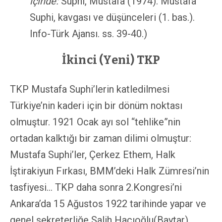
içinde:
Suphi, Mustafa (1974). Mustafa
Suphi, kavgası ve düşünceleri (1. bas.).
Info-Türk Ajansı. ss. 39-40.)
İkinci (Yeni) TKP
TKP Mustafa Suphi’lerin katledilmesi
Türkiye’nin kaderi için bir dönüm noktası
olmuştur. 1921 Ocak ayı sol “tehlike”nin
ortadan kalktığı bir zaman dilimi olmuştur:
Mustafa Suphi’ler, Çerkez Ethem, Halk
İştirakiyun Fırkası, BMM’deki Halk Zümresi’nin
tasfiyesi… TKP daha sonra 2.Kongresi’ni
Ankara’da 15 Ağustos 1922 tarihinde yapar ve
genel sekreterliğe Salih Hacıoğlu(Baytar)