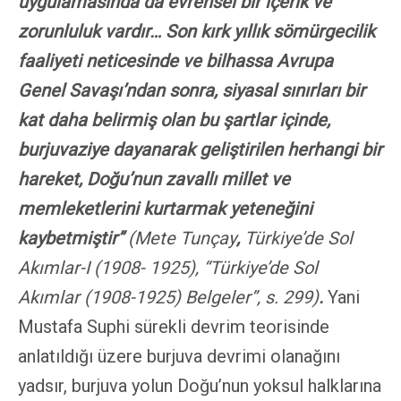
uygulamasında da evrensel bir içerik ve
zorunluluk vardır… Son kırk yıllık sömürgecilik
faaliyeti neticesinde ve bilhassa Avrupa
Genel Savaşı’ndan sonra, siyasal sınırları bir
kat daha belirmiş olan bu şartlar içinde,
burjuvaziye dayanarak geliştirilen herhangi bir
hareket, Doğu’nun zavallı millet ve
memleketlerini kurtarmak yeteneğini
kaybetmiştir”
(
Mete Tunçay
,
Türkiye’de Sol
Akımlar-I (1908- 1925), “Türkiye’de Sol
Akımlar (1908-1925)
Belgeler”, s. 299
)
.
Yani
Mustafa Suphi sürekli devrim teorisinde
anlatıldığı üzere burjuva devrimi olanağını
yadsır, burjuva yolun Doğu’nun yoksul halklarına