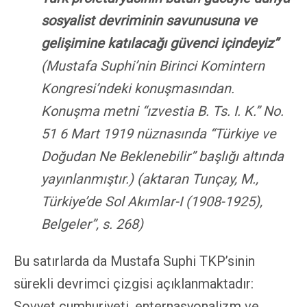
sosyalist devriminin savunusuna ve
gelişimine katılacağı güvenci içindeyiz
”
(
Mustafa Suphi’nin Birinci Komintern
Kongresi’ndeki konuşmasından.
Konuşma metni “ızvestia B. Ts. I. K.” No.
51 6 Mart 1919 nüznasında “Türkiye ve
Doğudan Ne Beklenebilir” başlığı altında
yayınlanmıştır.) (aktaran Tunçay, M.,
Türkiye’de Sol Akımlar-I (1908-1925),
Belgeler”, s. 268)
Bu satırlarda da Mustafa Suphi TKP’sinin
sürekli devrimci çizgisi açıklanmaktadır:
Sovyet cumhuriyeti, enternasyonalizm ve