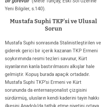
bir görevdir
”
(Mete Tunçay, Eski Sol Üzerine
Yeni Bilgiler, s.140).
Mustafa Suphi TKP’si ve Ulusal
Sorun
Mustafa Suphi sonrasında Stalinistleştirilen ve
giderek gerici bir içerik kazanan TKP Ermeni
soykırımında resmi tezleri savunur, Kürt
isyanlarının kanla bastırılmasını alkışlar hale
gelmiştir. Kopuş burada apaçık ortadadır.
Mustafa Suphi TKP’si Ermeni ve Kürt
sorununda da enternasyonalist çizgisini
sürdürmüş, ulusların kendi kaderini tayin hakkı
ilkesini Anadolu’da tatbik etme niyetini ortaya