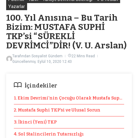
Yazarlar
100. Yıl Anısına – Bu Tarih
Bizim: MUSTAFA SUPHİ
TKP’si “SÜREKLİ
DEVRİMCİ”DİR! (V. U. Arslan)
Tarafından
Sosyalist Gündem
22 Mins Read
Güncellenmiş: Eylül 10, 2020
12:43
İçindekiler
1. Ekim Devrimi’nin Çocuğu Olarak Mustafa Suphi TKP’s
2. Mustafa Suphi TKP’si ve Ulusal Sorun
3. İkinci (Yeni) TKP
4. Sol Stalincilerin Tutarsızlığı