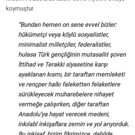
koymuştur.
“Bundan hemen on sene evvel bizler:
hükümetçi veya köylü sosyalistler,
minimalist milletçiler, federalistler,
hulasa Türk gençliğinin mutasallıt şoven
İttihad ve Terakki siyasetine karşı
ayaklanan kısmı, bir taraftan memleketi
ve rençper halkı faleketten felaketlere
sürükleyecek muharebelere nihayet
vermeğe çalışırken, diğer taraftan
Anadolu’ya hayat verecek medeni,
inkılabî inkişaflara zemin ve yol arıyorduk.
Bu inkişaf, bizim fikrimizce, dahilde