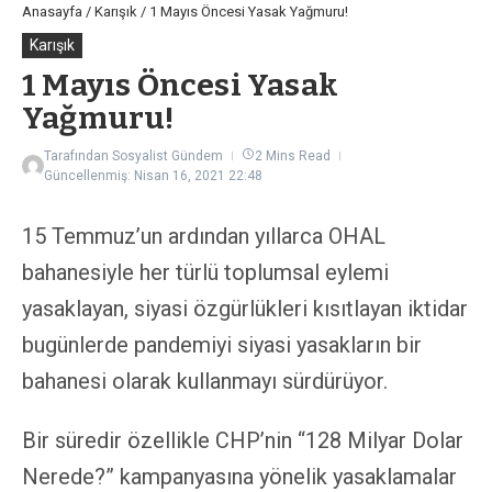
Anasayfa
/
Karışık
/
1 Mayıs Öncesi Yasak Yağmuru!
Karışık
1 Mayıs Öncesi Yasak
Yağmuru!
Tarafından
Sosyalist Gündem
2 Mins Read
Güncellenmiş: Nisan 16, 2021
22:48
15 Temmuz’un ardından yıllarca OHAL
bahanesiyle her türlü toplumsal eylemi
yasaklayan, siyasi özgürlükleri kısıtlayan iktidar
bugünlerde pandemiyi siyasi yasakların bir
bahanesi olarak kullanmayı sürdürüyor.
Bir süredir özellikle CHP’nin “128 Milyar Dolar
Nerede?” kampanyasına yönelik yasaklamalar