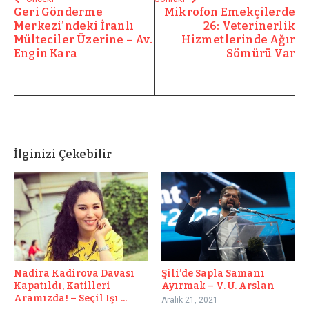
Geri Gönderme
Mikrofon Emekçilerde
Merkezi’ndeki İranlı
26: Veterinerlik
Mülteciler Üzerine – Av.
Hizmetlerinde Ağır
Engin Kara
Sömürü Var
İlginizi Çekebilir
Şili’de Sapla Samanı
Nadira Kadirova Davası
Ayırmak – V. U. Arslan
Kapatıldı, Katilleri
Aramızda! – Seçil Işı ...
Aralık 21, 2021