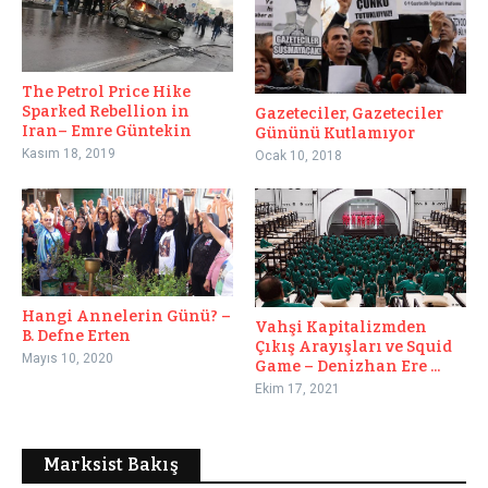
The Petrol Price Hike
Sparked Rebellion in
Gazeteciler, Gazeteciler
Iran– Emre Güntekin
Gününü Kutlamıyor
Kasım 18, 2019
Ocak 10, 2018
Hangi Annelerin Günü? –
Vahşi Kapitalizmden
B. Defne Erten
Çıkış Arayışları ve Squid
Mayıs 10, 2020
Game – Denizhan Ere ...
Ekim 17, 2021
Marksist Bakış