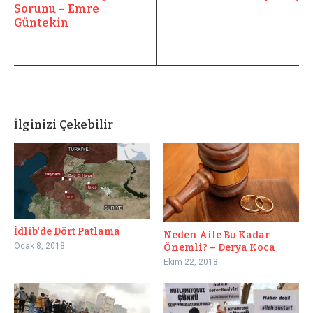
Sorunu – Emre
Güntekin
İlginizi Çekebilir
İdlib'de Dört Patlama
Neden Aile Bu Kadar
Ocak 8, 2018
Önemli? – Derya Koca
Ekim 22, 2018