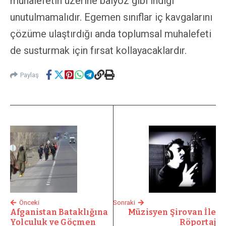
muhalefetin üzerine balyoz gibi indiği
unutulmamalıdır. Egemen sınıflar iç kavgalarını
çözüme ulaştırdığı anda toplumsal muhalefeti
de susturmak için fırsat kollayacaklardır.
Paylaş
Önceki
Sonraki
Afganistan Bataklığına
Müzisyen Şirovan İle
Yolculuk ve Göçmen
Röportaj