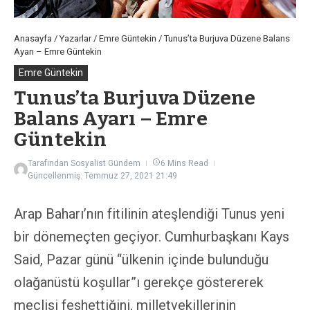
Anasayfa
/
Yazarlar
/
Emre Güntekin
/
Tunus’ta Burjuva Düzene Balans
Ayarı – Emre Güntekin
Emre Güntekin
Tunus’ta Burjuva Düzene
Balans Ayarı – Emre
Güntekin
Tarafından
Sosyalist Gündem
6 Mins Read
Güncellenmiş: Temmuz 27, 2021
21:49
Arap Baharı’nın fitilinin ateşlendiği Tunus yeni
bir dönemeçten geçiyor. Cumhurbaşkanı Kays
Said, Pazar günü “ülkenin içinde bulunduğu
olağanüstü koşullar”ı gerekçe göstererek
meclisi feshettiğini, milletvekillerinin