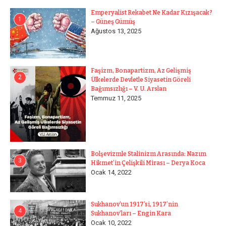
Emperyalist Rekabet Ne Kadar Kızışacak?
1
– Güneş Gümüş
Ağustos 13, 2025
Faşizm, Bonapartizm, Az Gelişmiş
2
Ülkelerde Devletle Siyasetin Göreli
Bağımsızlığı – V. U. Arslan
Temmuz 11, 2025
Bolşevizmle Stalinizm Arasında: Nazım
3
Hikmet’in Çelişkili Mirası – Derya Koca
Ocak 14, 2022
Sukhanov’un 1917’si, 1917’nin
4
Sukhanov’ları – Engin Kara
Ocak 10, 2022