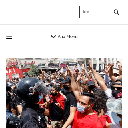
İçeriğe atla
Arama:
Ana Menü