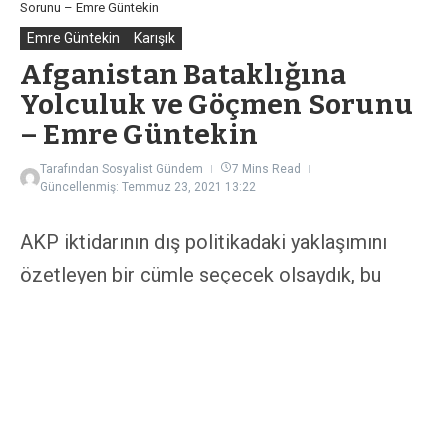
Sorunu – Emre Güntekin
Emre Güntekin
Karışık
Afganistan Bataklığına
Yolculuk ve Göçmen Sorunu
– Emre Güntekin
Tarafından
Sosyalist Gündem
7 Mins Read
Güncellenmiş: Temmuz 23, 2021
13:22
AKP iktidarının dış politikadaki yaklaşımını
özetleyen bir cümle seçecek olsaydık, bu
muhtemelen TRT’nin MİT güzellemesinden
ibaret Teşkilat adlı dizisinin sosyal medyada
dalga konusu olan “olmadığımız masa yok”
repliği olurdu. Zira göreve geldiği günden bu
yana iktidar etrafındaki çatışma alanlarının bir