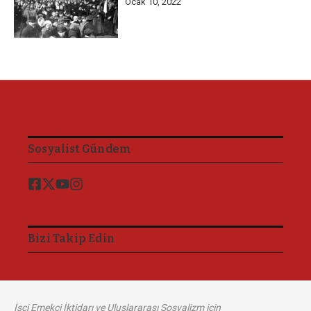
Ocak 10, 2022
Sosyalist Gündem
Bizi Takip Edin
İşçi Emekçi İktidarı ve Uluslararası Sosyalizm için