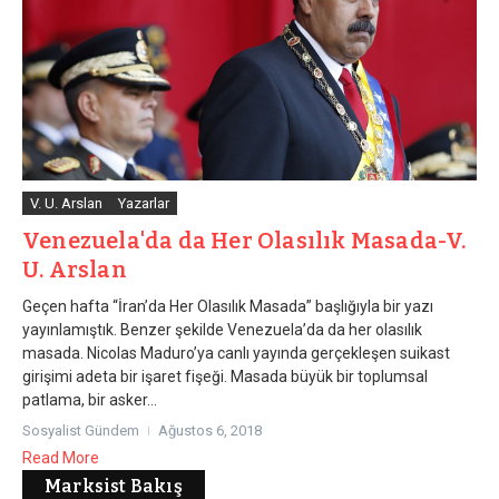
V. U. Arslan
Yazarlar
Venezuela'da da Her Olasılık Masada-V.
U. Arslan
Geçen hafta “İran’da Her Olasılık Masada” başlığıyla bir yazı
yayınlamıştık. Benzer şekilde Venezuela’da da her olasılık
masada. Nicolas Maduro’ya canlı yayında gerçekleşen suikast
girişimi adeta bir işaret fişeği. Masada büyük bir toplumsal
patlama, bir asker...
Sosyalist Gündem
Ağustos 6, 2018
Read More
Marksist Bakış