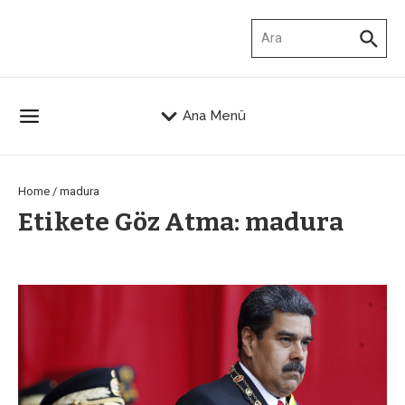
İçeriğe atla
Arama:
Ana Menü
Home
/
madura
Etikete Göz Atma: madura