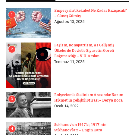
Emperyalist Rekabet Ne Kadar Kızışacak?
1
– Güneş Gümüş
Ağustos 13, 2025
Faşizm, Bonapartizm, Az Gelişmiş
2
Ülkelerde Devletle Siyasetin Göreli
Bağımsızlığı – V. U. Arslan
Temmuz 11, 2025
Bolşevizmle Stalinizm Arasında: Nazım
3
Hikmet’in Çelişkili Mirası – Derya Koca
Ocak 14, 2022
Sukhanov’un 1917’si, 1917’nin
4
Sukhanov’ları – Engin Kara