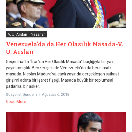
V. U. Arslan
Yazarlar
Venezuela’da da Her Olasılık Masada-V.
U. Arslan
Geçen hafta “İran’da Her Olasılık Masada” başlığıyla bir yazı
yayınlamıştık. Benzer şekilde Venezuela’da da her olasılık
masada. Nicolas Maduro’ya canlı yayında gerçekleşen suikast
girişimi adeta bir işaret fişeği. Masada büyük bir toplumsal
patlama, bir asker...
Sosyalist Gündem
Ağustos 6, 2018
Read More