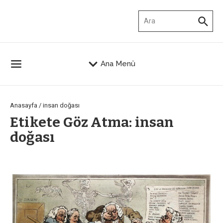
İçeriğe atla
Arama:
Ana Menü
Anasayfa
/
insan doğası
Etikete Göz Atma: insan
doğası