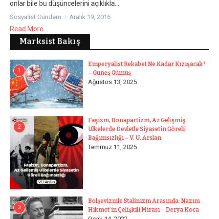
onlar bile bu düşüncelerini açıklıkla...
Sosyalist Gündem
Aralık 19, 2016
Read More
Marksist Bakış
Emperyalist Rekabet Ne Kadar Kızışacak?
1
– Güneş Gümüş
Ağustos 13, 2025
Faşizm, Bonapartizm, Az Gelişmiş
2
Ülkelerde Devletle Siyasetin Göreli
Bağımsızlığı – V. U. Arslan
Temmuz 11, 2025
Bolşevizmle Stalinizm Arasında: Nazım
3
Hikmet’in Çelişkili Mirası – Derya Koca
Ocak 14, 2022