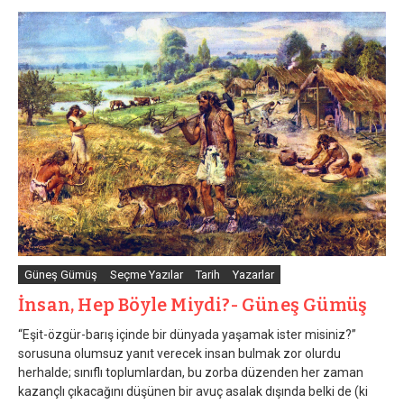
Güneş Gümüş
Seçme Yazılar
Tarih
Yazarlar
İnsan, Hep Böyle Miydi?- Güneş Gümüş
“Eşit-özgür-barış içinde bir dünyada yaşamak ister misiniz?”
sorusuna olumsuz yanıt verecek insan bulmak zor olurdu
herhalde; sınıflı toplumlardan, bu zorba düzenden her zaman
kazançlı çıkacağını düşünen bir avuç asalak dışında belki de (ki