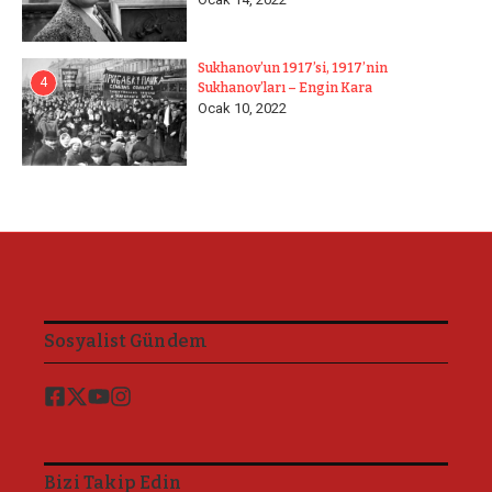
Sukhanov’un 1917’si, 1917’nin
4
Sukhanov’ları – Engin Kara
Ocak 10, 2022
Sosyalist Gündem
Bizi Takip Edin