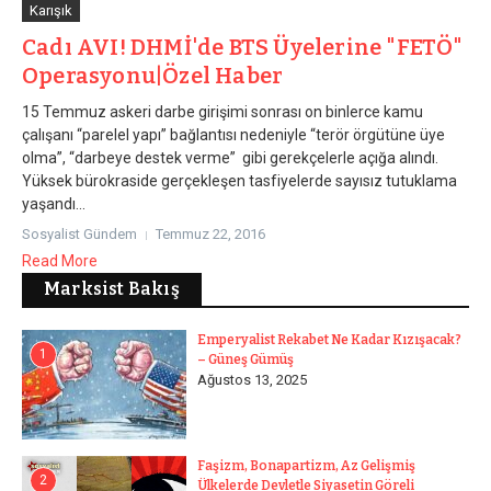
Karışık
Cadı AVI! DHMİ'de BTS Üyelerine "FETÖ"
Operasyonu|Özel Haber
15 Temmuz askeri darbe girişimi sonrası on binlerce kamu
çalışanı “parelel yapı” bağlantısı nedeniyle “terör örgütüne üye
olma”, “darbeye destek verme” gibi gerekçelerle açığa alındı.
Yüksek bürokraside gerçekleşen tasfiyelerde sayısız tutuklama
yaşandı...
Sosyalist Gündem
Temmuz 22, 2016
Read More
Marksist Bakış
Emperyalist Rekabet Ne Kadar Kızışacak?
1
– Güneş Gümüş
Ağustos 13, 2025
Faşizm, Bonapartizm, Az Gelişmiş
2
Ülkelerde Devletle Siyasetin Göreli