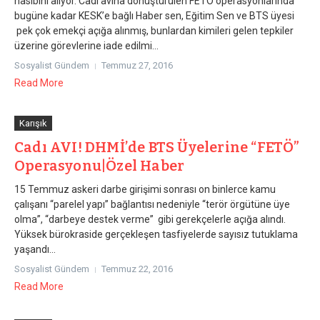
nasibini alıyor. Cadı avına dönüştürülen FETÖ operasyonlarında
bugüne kadar KESK’e bağlı Haber sen, Eğitim Sen ve BTS üyesi
pek çok emekçi açığa alınmış, bunlardan kimileri gelen tepkiler
üzerine görevlerine iade edilmi...
Sosyalist Gündem
Temmuz 27, 2016
Read More
Karışık
Cadı AVI! DHMİ’de BTS Üyelerine “FETÖ”
Operasyonu|Özel Haber
15 Temmuz askeri darbe girişimi sonrası on binlerce kamu
çalışanı “parelel yapı” bağlantısı nedeniyle “terör örgütüne üye
olma”, “darbeye destek verme” gibi gerekçelerle açığa alındı.
Yüksek bürokraside gerçekleşen tasfiyelerde sayısız tutuklama
yaşandı...
Sosyalist Gündem
Temmuz 22, 2016
Read More