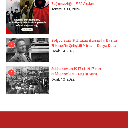
Bağımsızlığı – V. U. Arslan
Temmuz 11, 2025
Bolşevizmle Stalinizm Arasında: Nazım
3
Hikmet’in Çelişkili Mirası – Derya Koca
Ocak 14, 2022
Sukhanov’un 1917’si, 1917’nin
4
Sukhanov’ları – Engin Kara
Ocak 10, 2022