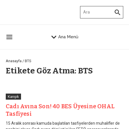
İçeriğe atla
Arama:
Ana Menü
Anasayfa
/
BTS
Etikete Göz Atma: BTS
Karışık
Cadı Avına Son! 40 BES Üyesine OHAL
Tasfiyesi
15 Aralık sonrası kamuda başlatılan tasfiyelerden muhalifler de