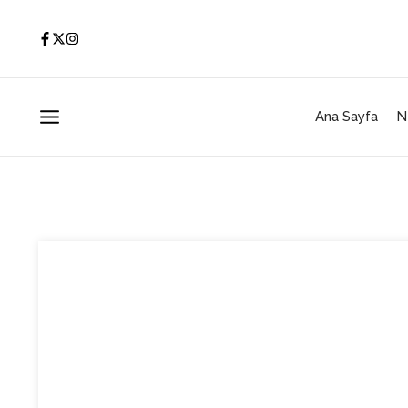
İçeriğe atla
Ana Sayfa
N