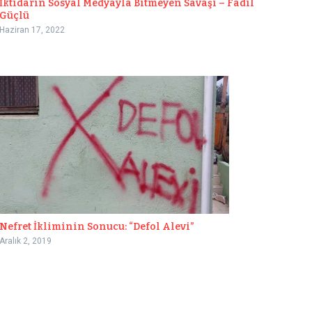
İktidarın Sosyal Medyayla Bitmeyen Savaşı – Fadıl
Güçlü
Haziran 17, 2022
Nefret İkliminin Sonucu: “Defol Alevi”
Aralık 2, 2019