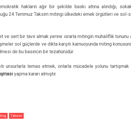
okratik hakların ağır bir şekilde baskı altına alındığı, sokak
ğu 24 Temmuz Taksim mitingi ülkedeki emek örgütleri ve sol-sosyal
t ve sert bir tavır almak yerine ısrarla mitingin muhaliflik tonun
işmeler sol güçlerde ve dikta karşıtı kamuoyunda miting konusunda
lmesi de bu basıncın bir tezahürüdür.
ıtı unsurlarla temas etmek, onlarla mücadele yolunu tartışmak v
lışması
yapma kararı almıştır.
ting
Taksim