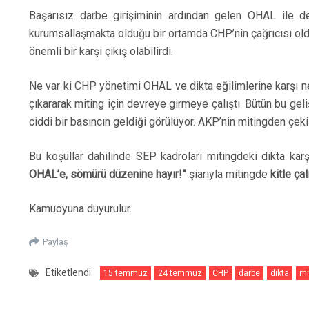
Başarısız darbe girişiminin ardından gelen OHAL ile dem
kurumsallaşmakta olduğu bir ortamda CHP’nin çağrıcısı oldu
önemli bir karşı çıkış olabilirdi.
Ne var ki CHP yönetimi OHAL ve dikta eğilimlerine karşı ne
çıkararak miting için devreye girmeye çalıştı. Bütün bu gel
ciddi bir basıncın geldiği görülüyor.
AKP’nin mitingden çeki
Bu koşullar dahilinde SEP kadroları mitingdeki dikta karş
OHAL’e, sömürü düzenine hayır!”
şiarıyla mitingde
kitle ça
Kamuoyuna duyurulur.
Paylaş
Etiketlendi:
15 temmuz
24 temmuz
CHP
darbe
dikta
mi