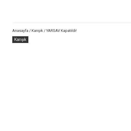
Anasayfa
/
Karışık
/
YARSAV Kapatıldı!
Karışık
YARSAV Kapatıldı!
Tarafından
Sosyalist Gündem
1 Mins Read
Güncellenm
OHAL KHK’sı ile YARSAV Kapatıldı! AKP’nin cemaati tasfiye
yanı sıra YARSAV (Yargıçlar ve Savcılar Birliği) da kapatıldı!
YARSAV, Ömer Faruk Eminağaoğlu, Emine Ülker Tarhan, Murat
kapatılması, AKP ‘nin Olağanüstü Hal koşullarında cemaati b