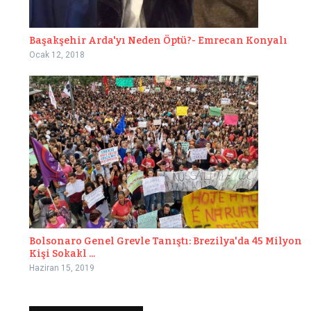
Başakşehir Arda'yı Neden Öptü?- Emrecan Konyalı
Ocak 12, 2018
Bolsonaro Genel Grevle Tanıştı: Brezilya'da 45 Milyon
Kişi Sokakl ...
Haziran 15, 2019