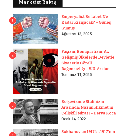
Marksist Bakış
Emperyalist Rekabet Ne
1
Kadar Kızışacak? – Güneş
Gümüş
Ağustos 13, 2025
Faşizm, Bonapartizm, Az
2
Gelişmiş Ülkelerde Devletle
Siyasetin Göreli
Bağımsızlığı – V. U. Arslan
Temmuz 11, 2025
Bolşevizmle Stalinizm
3
Arasında: Nazım Hikmet’in
Çelişkili Mirası – Derya Koca
Ocak 14, 2022
Sukhanov’un 1917’si, 1917’nin
4