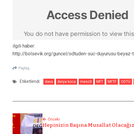
ilgili haber:
http://bolsevik.org/guncel/odtuden-suc-duyurusu-beyaz-
Paylaş
Etiketlendi:
dava
derya koca
mescit
MFT
MFTF
ODTÜ
Önceki
Hepinizin Başına Musallat Olacağız