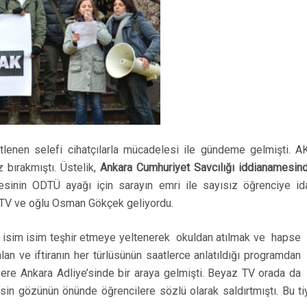
lenen selefi cihatçılarla mücadelesi ile gündeme gelmişti. A
z bırakmıştı. Üstelik,
Ankara Cumhuriyet Savcılığı iddianamesin
esinin ODTÜ ayağı için sarayın emri ile sayısız öğrenciye ida
 TV ve oğlu Osman Gökçek geliyordu.
i isim isim teşhir etmeye yeltenerek okuldan atılmak ve hapse
yalan ve iftiranın her türlüsünün saatlerce anlatıldığı programdan
re Ankara Adliye’sinde bir araya gelmişti. Beyaz TV orada da
rkesin gözünün önünde öğrencilere sözlü olarak saldırtmıştı. Bu 