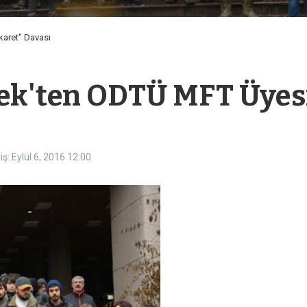
aret" Davası
çek'ten ODTÜ MFT Üyes
ş: Eylül 6, 2016
12:00