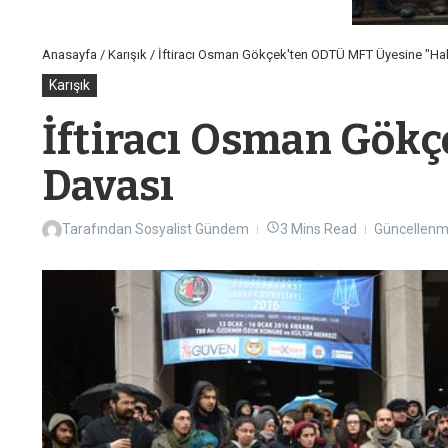
Anasayfa
/
Karışık
/
İftiracı Osman Gökçek'ten ODTÜ MFT Üyesine "Hak
Karışık
İftiracı Osman Gök
Davası
Tarafından
Sosyalist Gündem
3 Mins Read
Güncellenmi