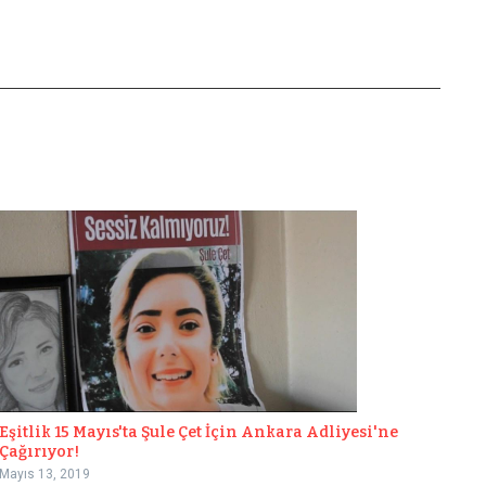
Eşitlik 15 Mayıs'ta Şule Çet İçin Ankara Adliyesi'ne
Çağırıyor!
Mayıs 13, 2019