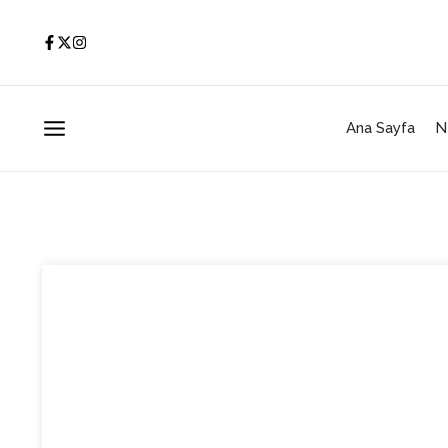
İçeriğe atla
Ana Sayfa
N