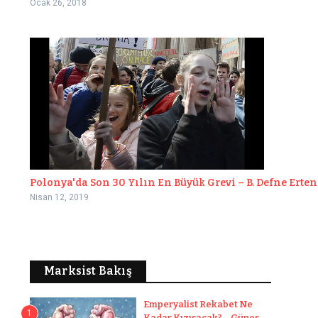
Ocak 26, 2018
Polonya'da Son 30 Yılın En Büyük Grevi – B. Defne Erten
Nisan 12, 2019
Marksist Bakış
Emperyalist Rekabet Ne
1
Kadar Kızışacak? – Güneş