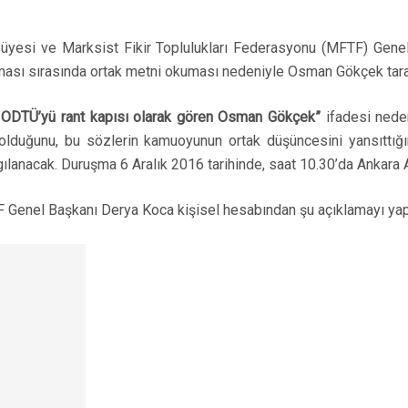
 üyesi ve Marksist Fikir Toplulukları Federasyonu (MFTF) Ge
aması sırasında ortak metni okuması nedeniyle Osman Gökçek taraf
 ve ODTÜ’yü rant kapısı olarak gören Osman Gökçek”
ifadesi nede
a olduğunu, bu sözlerin kamuoyunun ortak düşüncesini yansıt
anacak. Duruşma 6 Aralık 2016 tarihinde, saat 10.30’da Ankara A
 Genel Başkanı Derya Koca kişisel hesabından şu açıklamayı yap