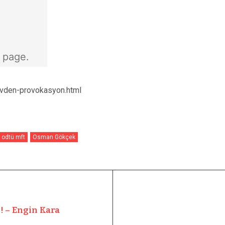
tvden-provokasyon.html
odtü mft
Osman Gökçek
! – Engin Kara