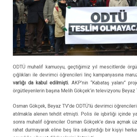
ODTÜ muhalif kamuoyu, geçtiğimiz yıl mescitlerde örgüt
çığlıkları ile devrimci öğrencileri linç kampanyasına maru
varlığı da kabul edilmişti.
AKP’nin “Kabataş yalanı” proj
örgütleyenlerin başına Melih Gökçek’in televizyonu Beyaz
Osman Gökçek, Beyaz TV’de ODTÜ’lü
devrimci öğrenciler
atılmakla alenen tehdit etmişti. Polis ile işbirliği içinde 
sonra muhalif öğrenciler Osman Gökçek’e dava açmak üze
rahat durmayarak eline beş lira sıkıştırdığı bir kişiyi he