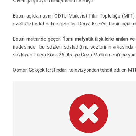
savcılığa şikayet dilekçelerini iletmişti.
Basın açıklamasını ODTÜ Marksist Fikir Topluluğu (MFT)
özellikle hedef haline getirilen Derya Koca’ya basın açıkl
Basın metninde geçen
“İsmi mafyatik ilişkilerle anılan
ifadesinde bu sözleri söylediğini, sözlerinin arkasınd
söyleyen Derya Koca 25. Asliye Ceza Mahkemesi’nde yargıl
Osman Gökçek tarafından televizyondan tehdit edilen MTF