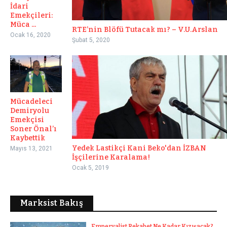
İdari
Emekçileri:
Müca ...
RTE’nin Blöfü Tutacak mı? – V.U.Arslan
Ocak 16, 2020
Şubat 5, 2020
Mücadeleci
Demiryolu
Emekçisi
Soner Önal’ı
Kaybettik
Yedek Lastikçi Kani Beko'dan İZBAN
Mayıs 13, 2021
İşçilerine Karalama!
Ocak 5, 2019
Marksist Bakış
Emperyalist Rekabet Ne Kadar Kızışacak?