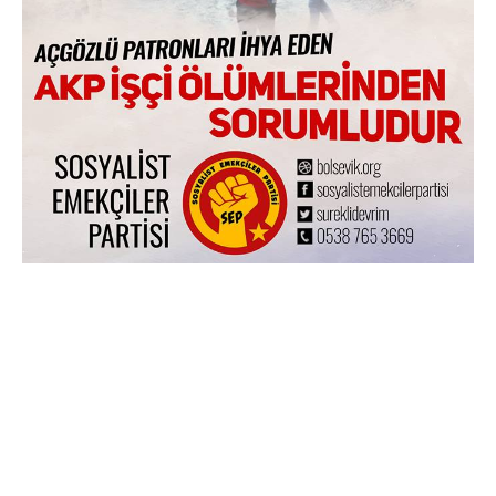
Anasayfa
/
SEP
/
SEP: Madencilikte Acil Talepler
Karışık
SEP
SEP: Madencilikte Acil
Talepler
Tarafından
Sosyalist Gündem
3 Mins Read
Güncellenmiş: Ocak 3, 2018
11:02