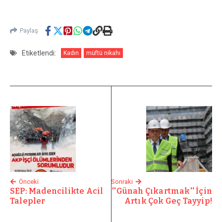
Paylaş
Etiketlendi:
Kadın
müftü nikahı
Önceki
Sonraki
SEP: Madencilikte Acil
''Günah Çıkartmak'' İçin
Talepler
Artık Çok Geç Tayyip!