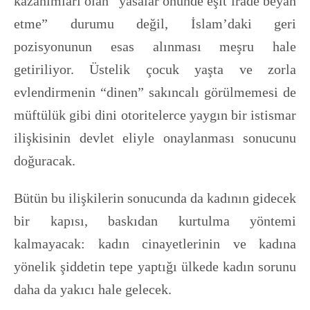
kazanımları olan “yasalar önünde eşit irade beyan
etme” durumu değil, İslam’daki geri
pozisyonunun esas alınması meşru hale
getiriliyor. Üstelik çocuk yaşta ve zorla
evlendirmenin “dinen” sakıncalı görülmemesi de
müftülük gibi dini otoritelerce yaygın bir istismar
ilişkisinin devlet eliyle onaylanması sonucunu
doğuracak.
Bütün bu ilişkilerin sonucunda da kadının gidecek
bir kapısı, baskıdan kurtulma yöntemi
kalmayacak: kadın cinayetlerinin ve kadına
yönelik şiddetin tepe yaptığı ülkede kadın sorunu
daha da yakıcı hale gelecek.