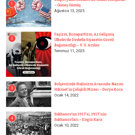
1
– Güneş Gümüş
Ağustos 13, 2025
Faşizm, Bonapartizm, Az Gelişmiş
2
Ülkelerde Devletle Siyasetin Göreli
Bağımsızlığı – V. U. Arslan
Temmuz 11, 2025
Bolşevizmle Stalinizm Arasında: Nazım
3
Hikmet’in Çelişkili Mirası – Derya Koca
Ocak 14, 2022
Sukhanov’un 1917’si, 1917’nin
4
Sukhanov’ları – Engin Kara
Ocak 10, 2022