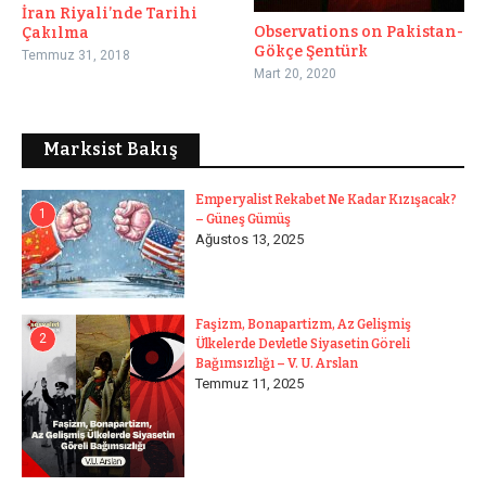
İran Riyali’nde Tarihi
Observations on Pakistan-
Çakılma
Gökçe Şentürk
Temmuz 31, 2018
Mart 20, 2020
Marksist Bakış
Emperyalist Rekabet Ne Kadar Kızışacak?
1
– Güneş Gümüş
Ağustos 13, 2025
Faşizm, Bonapartizm, Az Gelişmiş
2
Ülkelerde Devletle Siyasetin Göreli
Bağımsızlığı – V. U. Arslan
Temmuz 11, 2025