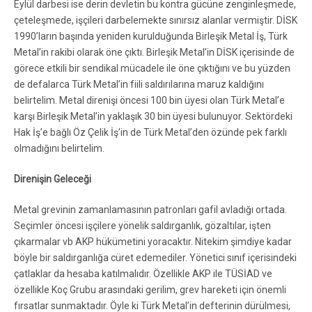
Eylül darbesi ise derin devletin bu kontra gücüne zenginleşmede,
çeteleşmede, işçileri darbelemekte sınırsız alanlar vermiştir. DİSK
1990’ların başında yeniden kurulduğunda Birleşik Metal İş, Türk
Metal’in rakibi olarak öne çıktı. Birleşik Metal’in DİSK içerisinde de
görece etkili bir sendikal mücadele ile öne çıktığını ve bu yüzden
de defalarca Türk Metal’in fiili saldırılarına maruz kaldığını
belirtelim. Metal direnişi öncesi 100 bin üyesi olan Türk Metal’e
karşı Birleşik Metal’in yaklaşık 30 bin üyesi bulunuyor. Sektördeki
Hak İş’e bağlı Öz Çelik İş’in de Türk Metal’den özünde pek farklı
olmadığını belirtelim.
Direnişin Geleceği
Metal grevinin zamanlamasının patronları gafil avladığı ortada.
Seçimler öncesi işçilere yönelik saldırganlık, gözaltılar, işten
çıkarmalar vb AKP hükümetini yoracaktır. Nitekim şimdiye kadar
böyle bir saldırganlığa cüret edemediler. Yönetici sınıf içerisindeki
çatlaklar da hesaba katılmalıdır. Özellikle AKP ile TÜSİAD ve
özellikle Koç Grubu arasındaki gerilim, grev hareketi için önemli
fırsatlar sunmaktadır. Öyle ki Türk Metal’in defterinin dürülmesi,