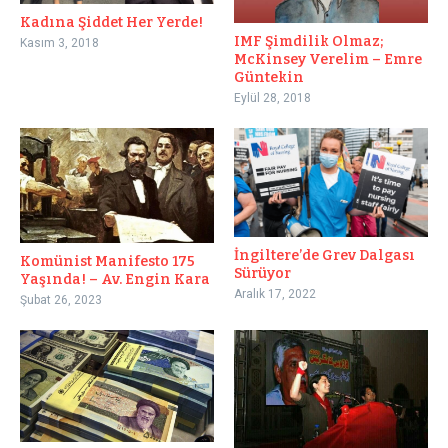
Kadına Şiddet Her Yerde!
IMF Şimdilik Olmaz;
Kasım 3, 2018
McKinsey Verelim – Emre
Güntekin
Eylül 28, 2018
İngiltere’de Grev Dalgası
Komünist Manifesto 175
Sürüyor
Yaşında! – Av. Engin Kara
Aralık 17, 2022
Şubat 26, 2023