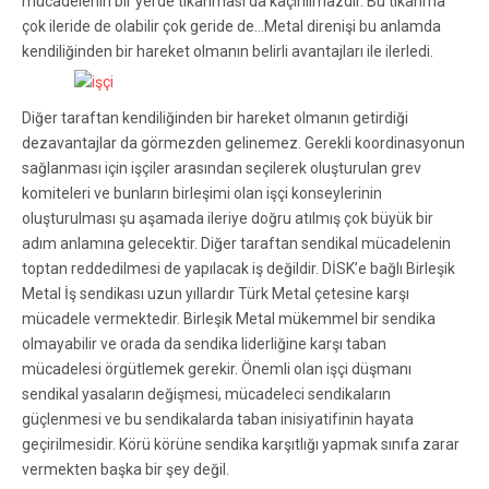
mücadelenin bir yerde tıkanması da kaçınılmazdır. Bu tıkanma
çok ileride de olabilir çok geride de…Metal direnişi bu anlamda
kendiliğinden bir hareket olmanın belirli
avantajları ile ilerledi.
Diğer taraftan kendiliğinden bir hareket olmanın getirdiği
dezavantajlar da görmezden gelinemez. Gerekli koordinasyonun
sağlanması için işçiler arasından seçilerek oluşturulan grev
komiteleri ve bunların birleşimi olan işçi konseylerinin
oluşturulması şu aşamada ileriye doğru atılmış çok büyük bir
adım anlamına gelecektir. Diğer taraftan sendikal mücadelenin
toptan reddedilmesi de yapılacak iş değildir. DİSK’e bağlı Birleşik
Metal İş sendikası uzun yıllardır Türk Metal çetesine karşı
mücadele vermektedir. Birleşik Metal mükemmel bir sendika
olmayabilir ve orada da sendika liderliğine karşı taban
mücadelesi örgütlemek gerekir. Önemli olan işçi düşmanı
sendikal yasaların değişmesi, mücadeleci sendikaların
güçlenmesi ve bu sendikalarda taban inisiyatifinin hayata
geçirilmesidir. Körü körüne sendika karşıtlığı yapmak sınıfa zarar
vermekten başka bir şey değil.