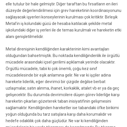
elle tutulur bir hale gelmiştir. Diğer taraftan bu fırsatların en ileri
düzeyde değerlendirilmesi için grev hareketinin koordinasyonunu
sağlayacak işyerleri konseylerinin kurulması çok kritiktir. Birleşik
Metal’in iş kolundaki gücü de hesaba katılacak şekilde metal
işkolundaki diğer iş yerleri ile de temas kurulmalı ve hareketin etki
alanı genişletilmelidir.
Metal direnişinin kendiliğinden karakterinin kimi avantajları
olduğundan bahsetmiştik. Bu noktada kendiliğindenlik ile örgütlü
mücadele arasındaki içsel gerilimi açıklamak yerinde olacaktır.
Örgütlü mücadele, tabii ki çok önemli, çoğu kez sınıf
mücadelesinde bir eşik anlamına gelir. Ne var ki işçiler adına
harekete liderlik, eğer devrimci bir çizgide değilse berbat
uzlaşmalar, satın alınma, ihanet, korkaklık, atalet vb er ya da geç
gelişecektir. Bu durumda devrimcilere düşen görev liderliğe karşı
hareketin çıkarları gözeterek taban inisiyatifinin gelişmesini
sağlamaktır. Kendiliğinden hareketler ise tabandaki öfke birikimi
yoğun olduğunda bu tarz satışlara karşı daha korumalıdır ve
hedefe odaklılık çok daha güçlüdür. Ne var ki kendiliğinden