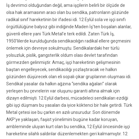
İş devrimci olduğundan değil, ama işçilerin belirli bir ölçüde de
olsa hak aramasının aracı olan bu sendika, patronların gözünde
radikal sınıf hareketinin bir ifadesi idi. 12 Eylül sola ve işçi sınıfı
örgütlülüğüne balyoz gibi indiğinde Maden İş’ten boşalan alanlar,
güvenli ellere yani Türk Metal’e terk edildi. Zaten Türk İş,
1950’lilerde kurulduğunda sendikacılığın radikal ellere geçmesini
önlemek için devreye sokulmuştu. Sendikalardaki her türlü
yolsuzluk, pislik, gangsterlik oldum olası devlet tarafından
görmezden gelinmiştir. Amaç, işçi hareketinin gelişmesinin
baştan engelleyecek, sendikacılığı yozlaştıracak ve halkın
gözünden düşürecek olan eli sopalı çıkar gruplarının oluşması idi.
Sendikal yasalar da halkın ağzına “sendika ağaları” olarak
yerleşen bu çevrelerin var oluşunu garanti altına almak için
dizayn edilmişti. 12 Eylül darbesi, mücadeleci sendikaları ezdiği
gibi işçi düşmanı bu yasaları da iyice köktenci bir hale getirdi. Türk
Metal çetesi ise bu çarkın en azılı unsurudur. Son dönemde
AKP’ye yaklaşan, faşist yönelimini bugüne kadar koruyan,
ambleminde uluyan kurt olan bu sendika, 12 Eylül öncesinde işçi
hareketine silahlı saldırılar düzenlemekten geri kalmamıştır. 12