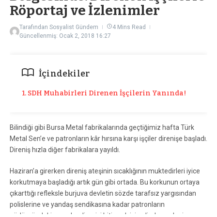
Röportaj ve İzlenimler
Tarafından
Sosyalist Gündem
4 Mins Read
Güncellenmiş: Ocak 2, 2018
16:27
İçindekiler
1. SDH Muhabirleri Direnen İşçilerin Yanında!
Bilindiği gibi Bursa Metal fabrikalarında geçtiğimiz hafta Türk
Metal Sen’e ve patronların kâr hırsına karşı işçiler direnişe başladı.
Direniş hızla diğer fabrikalara yayıldı.
Haziran’a girerken direniş ateşinin sıcaklığının muktedirleri iyice
korkutmaya başladığı artık gün gibi ortada. Bu korkunun ortaya
çıkarttığı refleksle burjuva devletin sözde tarafsız yargısından
polislerine ve yandaş sendikasına kadar patronların
güdümündeki unsurlar direnişi bitirmek için elinden geleni