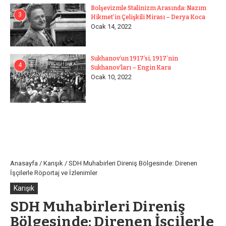
Bolşevizmle Stalinizm Arasında: Nazım
3
Hikmet’in Çelişkili Mirası – Derya Koca
Ocak 14, 2022
Sukhanov’un 1917’si, 1917’nin
4
Sukhanov’ları – Engin Kara
Ocak 10, 2022
Anasayfa
/
Karışık
/
SDH Muhabirleri Direniş Bölgesinde: Direnen
İşçilerle Röportaj ve İzlenimler
Karışık
SDH Muhabirleri Direniş
Bölgesinde: Direnen İşçilerle