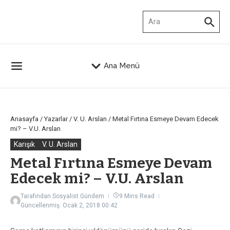
İçeriğe atla
Arama:
Ana Menü
Anasayfa
/
Yazarlar
/
V. U. Arslan
/
Metal Fırtına Esmeye Devam Edecek
mi? – V.U. Arslan
Karışık
V. U. Arslan
Metal Fırtına Esmeye Devam
Edecek mi? – V.U. Arslan
Tarafından
Sosyalist Gündem
9 Mins Read
Güncellenmiş: Ocak 2, 2018
00:42