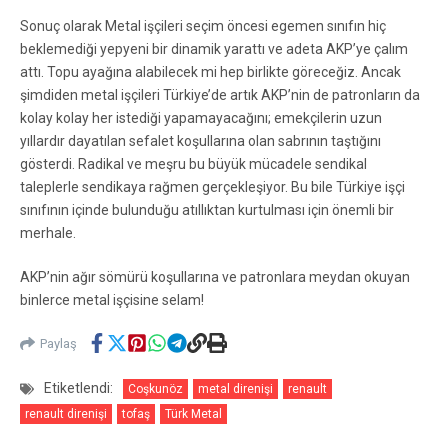
Sonuç olarak Metal işçileri seçim öncesi egemen sınıfın hiç
beklemediği yepyeni bir dinamik yarattı ve adeta AKP’ye çalım
attı. Topu ayağına alabilecek mi hep birlikte göreceğiz. Ancak
şimdiden metal işçileri Türkiye’de artık AKP’nin de patronların da
kolay kolay her istediği yapamayacağını; emekçilerin uzun
yıllardır dayatılan sefalet koşullarına olan sabrının taştığını
gösterdi. Radikal ve meşru bu büyük mücadele sendikal
taleplerle sendikaya rağmen gerçekleşiyor. Bu bile Türkiye işçi
sınıfının içinde bulunduğu atıllıktan kurtulması için önemli bir
merhale.
AKP’nin ağır sömürü koşullarına ve patronlara meydan okuyan
binlerce metal işçisine selam!
Paylaş
Etiketlendi:
Coşkunöz
metal direnişi
renault
renault direnişi
tofaş
Türk Metal