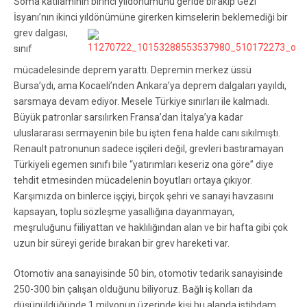
Soma katliamının birinci yıldönümünü geride bırakıp Gezi
İsyanı’nın ikinci yıldönümüne girerken kimselerin
beklemediği bir
grev dalgası,
sınıf
mücadelesinde deprem yarattı. Depremin merkez üssü
Bursa’ydı, ama Kocaeli’nden Ankara’ya deprem dalgaları yayıldı,
sarsmaya devam ediyor. Mesele Türkiye sınırları ile kalmadı.
Büyük patronlar sarsılırken Fransa’dan İtalya’ya kadar
uluslararası sermayenin bile bu işten fena halde canı sıkılmıştı.
Renault patronunun sadece işçileri değil, grevleri bastıramayan
Türkiyeli egemen sınıfı bile “yatırımları keseriz ona göre” diye
tehdit etmesinden mücadelenin boyutları ortaya çıkıyor.
Karşımızda on binlerce işçiyi, birçok şehri ve sanayi havzasını
kapsayan, toplu sözleşme yasallığına dayanmayan,
meşruluğunu fiiliyattan ve haklılığından alan ve bir hafta gibi çok
uzun bir süreyi geride bırakan bir grev hareketi var.
Otomotiv ana sanayisinde 50 bin, otomotiv tedarik sanayisinde
250-300 bin çalışan olduğunu biliyoruz. Bağlı iş kolları da
düşünüldüğünde 1 milyonun üzerinde kişi bu alanda istihdam