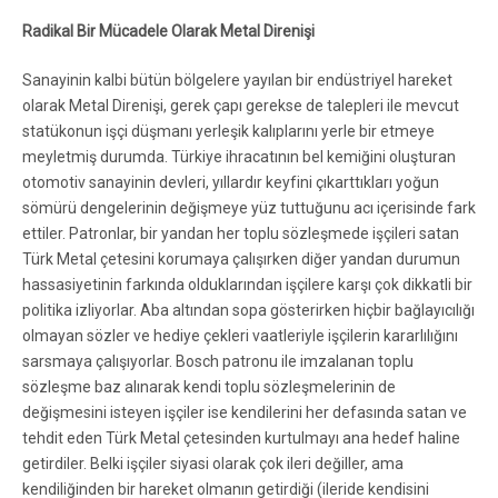
Radikal Bir Mücadele Olarak Metal Direnişi
Sanayinin kalbi bütün bölgelere yayılan bir endüstriyel hareket
olarak Metal Direnişi, gerek çapı gerekse de talepleri ile mevcut
statükonun işçi düşmanı yerleşik kalıplarını yerle bir etmeye
meyletmiş durumda. Türkiye ihracatının bel kemiğini oluşturan
otomotiv sanayinin devleri, yıllardır keyfini çıkarttıkları yoğun
sömürü dengelerinin değişmeye yüz tuttuğunu acı içerisinde fark
ettiler. Patronlar, bir yandan her toplu sözleşmede işçileri satan
Türk Metal çetesini korumaya çalışırken diğer yandan durumun
hassasiyetinin farkında olduklarından işçilere karşı çok dikkatli bir
politika izliyorlar. Aba altından sopa gösterirken hiçbir bağlayıcılığı
olmayan sözler ve hediye çekleri vaatleriyle işçilerin kararlılığını
sarsmaya çalışıyorlar. Bosch patronu ile imzalanan toplu
sözleşme baz alınarak kendi toplu sözleşmelerinin de
değişmesini isteyen işçiler ise kendilerini her defasında satan ve
tehdit eden Türk Metal çetesinden kurtulmayı ana hedef haline
getirdiler. Belki işçiler siyasi olarak çok ileri değiller, ama
kendiliğinden bir hareket olmanın getirdiği (ileride kendisini