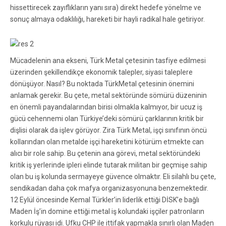
hissettirecek zayıflıkların yanı sıra) direkt hedefe yönelme ve
sonuç almaya odaklılığı, hareketi bir hayli radikal hale getiriyor.
Mücadelenin ana ekseni, Türk Metal çetesinin tasfiye edilmesi
üzerinden şekillendikçe ekonomik talepler, siyasi taleplere
dönüşüyor. Nasıl? Bu noktada TürkMetal çetesinin önemini
anlamak gerekir. Bu çete, metal sektöründe sömürü düzeninin
en önemli payandalarından birisi olmakla kalmıyor, bir ucuz iş
gücü cehennemi olan Türkiye’deki sömürü çarklarının kritik bir
dişlisi olarak da işlev görüyor. Zira Türk Metal, işçi sınıfının öncü
kollarından olan metalde işçi hareketini kötürüm etmekte can
alıcı bir role sahip. Bu çetenin ana görevi, metal sektöründeki
kritik iş yerlerinde ipleri elinde tutarak militan bir geçmişe sahip
olan bu iş kolunda sermayeye güvence olmaktır. Eli silahlı bu çete,
sendikadan daha çok mafya organizasyonuna benzemektedir.
12 Eylül öncesinde Kemal Türkler’in liderlik ettiği DİSK’e bağlı
Maden İş’in domine ettiği metal iş kolundaki işçiler patronların
korkulu rüyası idi. Ufku CHP ile ittifak yapmakla sınırlı olan Maden