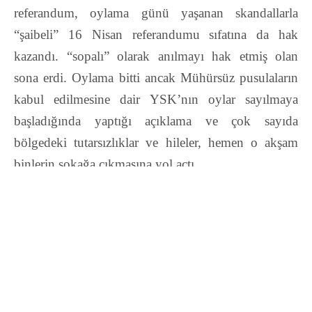
referandum, oylama günü yaşanan skandallarla
“şaibeli” 16 Nisan referandumu
sıfatına da hak
kazandı.
“sopalı”
olarak anılmayı hak etmiş olan
sona erdi. Oylama bitti ancak Mühürsüz pusulaların
kabul edilmesine dair YSK’nın oylar sayılmaya
başladığında yaptığı açıklama ve çok sayıda
bölgedeki tutarsızlıklar ve hileler, hemen o akşam
binlerin sokağa çıkmasına yol açtı.
İlk toplanma alanları YSK ve il-ilçe seçim kurulları
olurken, takip eden günlerde pek çok kentte birden
fazla merkezde devam eden eylemler gelişti.
Erdoğan, YSK sayesinde istediğini kıl payı almayı
başardı. Ancak OHAL’e, baskı ve yasaklara,
propaganda güçlerindeki devasa eşitsizliğe ve