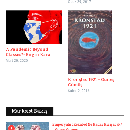
Ocak 29, 2017
A Pandemic Beyond
Classes?- Engin Kara
Mart 20, 2020
Kronştad 1921 – Güneş
Gümüş
Şubat 2, 2016
Marksist Bakış
Emperyalist Rekabet Ne Kadar Kızışacak?
1
– Güneş Gümüş