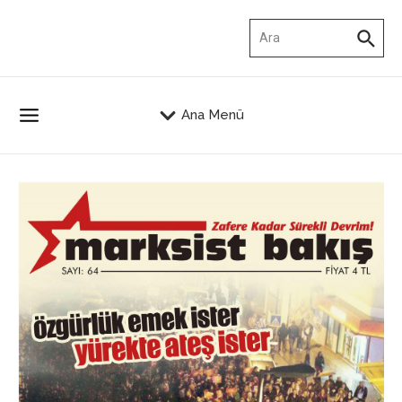
İçeriğe atla
Arama:
Ana Menü