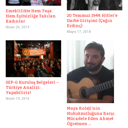
Emeklilikte Hem Yaşa
20 Temmuz 1944: Hitler’e
Hem Eşitsizliğe Takılan
Darbe Girişimi (Çağın
Kadınlar
Erdinç)
Nisan 26, 2019
Mayıs 17, 2018
SEP-G Kuruluş Belgeleri –
Türkiye Analizi:
Yapabiliriz!
Nisan 19, 2016
Maya Koleji’nin
Hukuksuzluğuna Karşı
Mücadele Eden Ahmet
Öğretmen ...