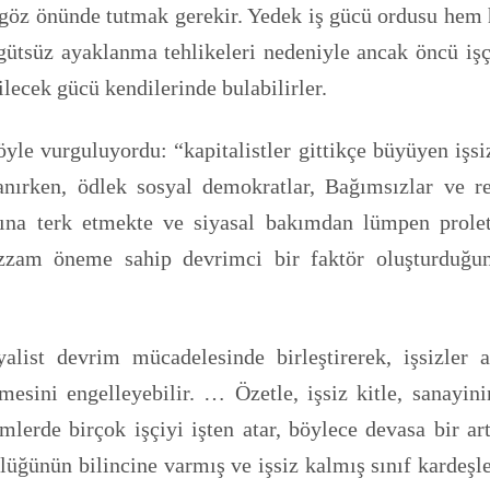
rı göz önünde tutmak gerekir. Yedek iş gücü ordusu hem h
tsüz ayaklanma tehlikeleri nedeniyle ancak öncü işçiler
lecek gücü kendilerinde bulabilirler.
yle vurguluyordu: “kapitalistler gittikçe büyüyen işsiz
rken, ödlek sosyal demokratlar, Bağımsızlar ve resm
fına terk etmekte ve siyasal bakımdan lümpen proleta
azzam öneme sahip devrimci bir faktör oluşturduğu
yalist devrim mücadelesinde birleştirerek, işsizler 
esini engelleyebilir. … Özetle, işsiz kitle, sanayi
mlerde birçok işçiyi işten atar, böylece devasa bir art
lülüğünün bilincine varmış ve işsiz kalmış sınıf kardeşl