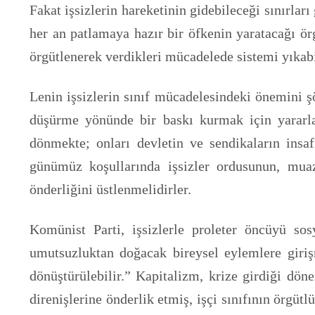
Fakat işsizlerin hareketinin gidebileceği sınırla
her an patlamaya hazır bir öfkenin yaratacağı örgü
örgütlenerek verdikleri mücadelede sistemi yıkabi
Lenin işsizlerin sınıf mücadelesindeki önemini şö
düşürme yönünde bir baskı kurmak için yararlanı
dönmekte; onları devletin ve sendikaların insa
günümüz koşullarında işsizler ordusunun, mu
önderliğini üstlenmelidirler.
Komünist Parti, işsizlerle proleter öncüyü sos
umutsuzluktan doğacak bireysel eylemlere girişm
dönüştürülebilir.” Kapitalizm, krize girdiği döne
direnişlerine önderlik etmiş, işçi sınıfının örgüt