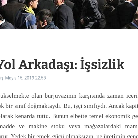
ol Arkadaşı: İşsizlik
ş: Mayıs 15, 2019
22:58
yükselmekte olan burjuvazinin karşısında zaman içer
ek bir sınıf doğmaktaydı. Bu, işçi sınıfıydı. Ancak kapi
larak kenarda tuttu. Bunun elbette temel ekonomik gere
ammadde ve makine stoku veya mağazalardaki mamu
rur. Yedek bir emek-gücü olmaksızın, ne üretimin gene