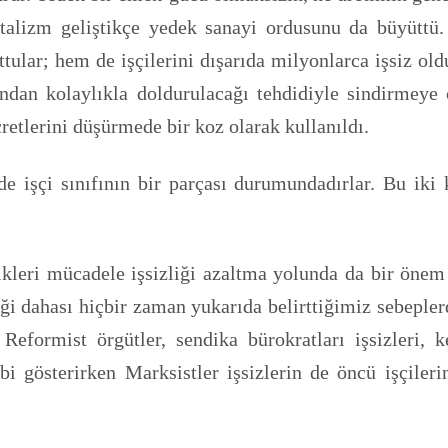
alizm geliştikçe yedek sanayi ordusunu da büyüttü.
tular; hem de işçilerini dışarıda milyonlarca işsiz old
ından kolaylıkla doldurulacağı tehdidiyle sindirmeye ça
ücretlerini düşürmede bir koz olarak kullanıldı.
 işçi sınıfının bir parçası durumundadırlar. Bu iki k
ikleri mücadele işsizliği azaltma yolunda da bir önem a
i dahası hiçbir zaman yukarıda belirttiğimiz sebeple
formist örgütler, sendika bürokratları işsizleri, k
 gösterirken Marksistler işsizlerin de öncü işçilerin