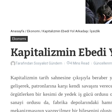
Anasayfa
/
Ekonomi
/
Kapitalizmin Ebedi Yol Arkadaşı: İşsizlik
Ekonomi
Kapitalizmin Ebedi Y
Tarafından
Sosyalist Gündem
4 Mins Read
Güncellenmi
Kapitalizmin tarih sahnesine çıkışıyla beraber 
gelişerek, patronlarına karşı kendi savaşını verec
örgütlerken bir kesimi de yedek iş gücü ordusu o
sanayi ordusu da, fabrika depolarındaki h
mekanizmasının vazgeçilmez bir bileşenini oluştu