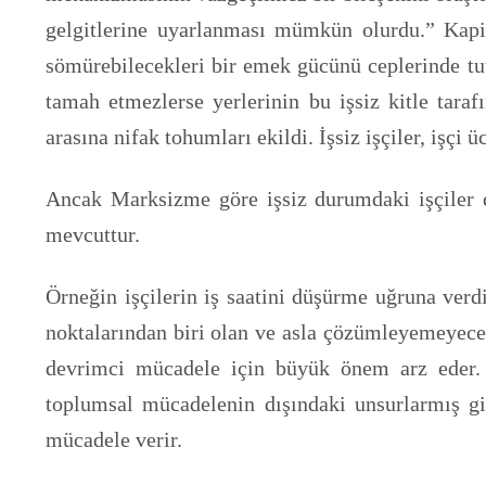
gelgitlerine uyarlanması mümkün olurdu.” Kapit
sömürebilecekleri bir emek gücünü ceplerinde tut
tamah etmezlerse yerlerinin bu işsiz kitle taraf
arasına nifak tohumları ekildi. İşsiz işçiler, işçi 
Ancak Marksizme göre işsiz durumdaki işçiler de
mevcuttur.
Örneğin işçilerin iş saatini düşürme uğruna verd
noktalarından biri olan ve asla çözümleyemeyeceğ
devrimci mücadele için büyük önem arz eder. Re
toplumsal mücadelenin dışındaki unsurlarmış gibi
mücadele verir.