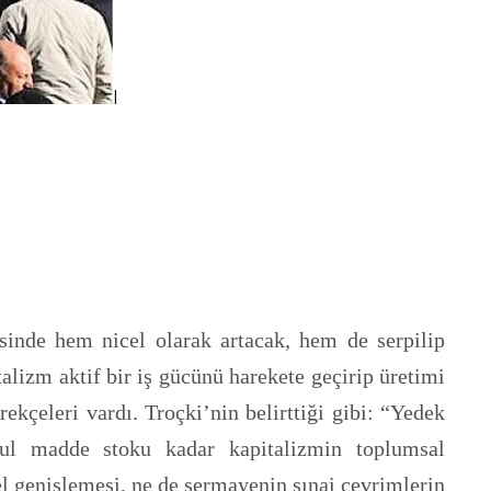
isinde hem nicel olarak artacak, hem de serpilip
talizm aktif bir iş gücünü harekete geçirip üretimi
kçeleri vardı. Troçki’nin belirttiği gibi: “Yedek
l madde stoku kadar kapitalizmin toplumsal
l genişlemesi, ne de sermayenin sınai çevrimlerin