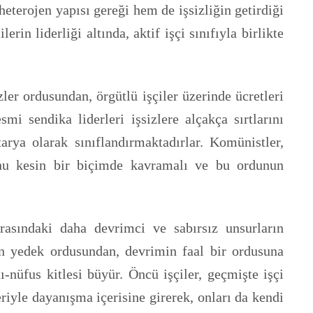
eterojen yapısı gereği hem de işsizliğin getirdiği
in liderliği altında, aktif işçi sınıfıyla birlikte
ler ordusundan, örgütlü işçiler üzerinde ücretleri
i sendika liderleri işsizlere alçakça sırtlarını
rya olarak sınıflandırmaktadırlar. Komünistler,
nu kesin bir biçimde kavramalı ve bu ordunun
arasındaki daha devrimci ve sabırsız unsurların
nin yedek ordusundan, devrimin faal bir ordusuna
ı-nüfus kitlesi büyür. Öncü işçiler, geçmişte işçi
eriyle dayanışma içerisine girerek, onları da kendi