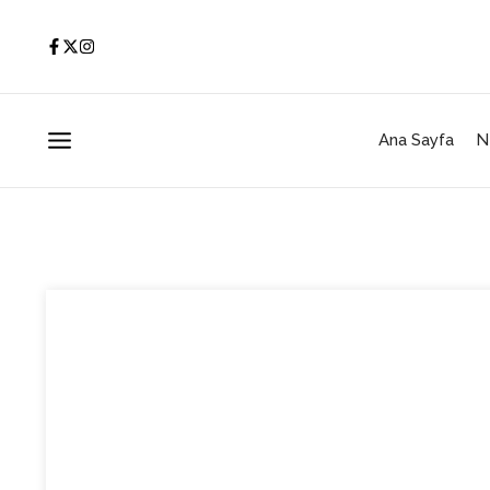
İçeriğe atla
Ana Sayfa
N