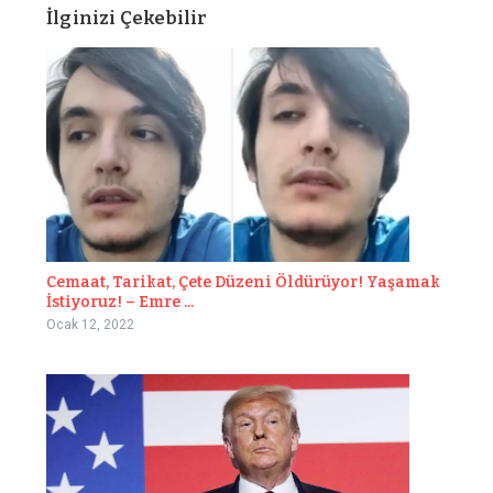
İlginizi Çekebilir
Cemaat, Tarikat, Çete Düzeni Öldürüyor! Yaşamak
İstiyoruz! – Emre ...
Ocak 12, 2022