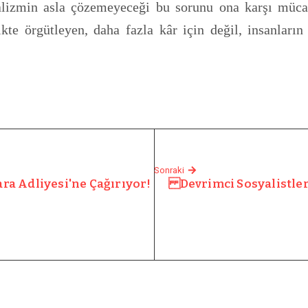
alizmin asla çözemeyeceği bu sorunu ona karşı mücade
ikte örgütleyen, daha fazla kâr için değil, insanların
Sonraki
kara Adliyesi'ne Çağırıyor!
Devrimci Sosyalistleri