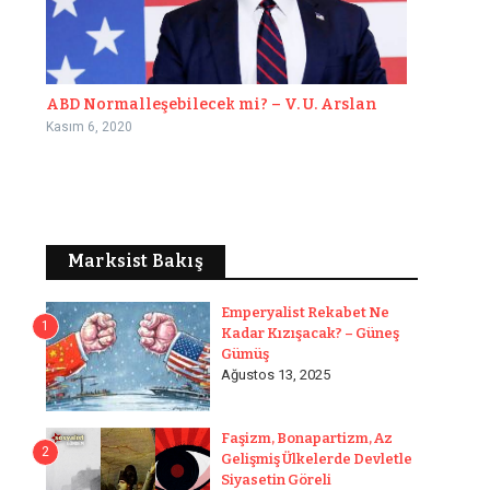
ABD Normalleşebilecek mi? – V. U. Arslan
Kasım 6, 2020
Marksist Bakış
Emperyalist Rekabet Ne
1
Kadar Kızışacak? – Güneş
Gümüş
Ağustos 13, 2025
Faşizm, Bonapartizm, Az
2
Gelişmiş Ülkelerde Devletle
Siyasetin Göreli