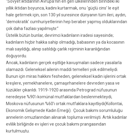
“Sovyet iktidarının Avrupa’nın en geri ülkelerinden birindeki iki
yıllık iktidarı boyunca, kadını kurtarmak, onu ‘güçlü cins’ le eşit
hale getirmek için, son 130 yıl suresince dünyanın tüm ileri, aydın,
‘demokratik’ cumhuriyetlerinin hep beraber yapmış olduklarından
çok daha fazlası yapılmıştır.”
Üstelik bütün bunlar, devrimci kadınların iradesi sayesinde;
kadınların hiçbir hakka sahip olmadığı, babasının ya da kocasının
malı sayıldığı, alınıp satıldığı çarlık rejiminin karanlığından
doğuyordu.
Ancak, kadınların gerçek eşitliğe kavuşmaları sadece yasalarla
olamazdı. Geleneksel ailenin maddi temelleri yok edilmeliydi.
Bunun için miras hakkını fesheden, geleneksel kadın işlerini ortak
kreşlere, yemekhanelere, çamaşırhanelere devreden yasa ve
tüzükler çıkarıldı. 1919-1920 arasında Petrograd nüfusunun
neredeyse %90’ı komünal mutfaklardan beslenmekteydi,
Moskova nüfusunun %60’ı ortak mutfaklara kayıtlıydı(Kollontai,
Ekonomik Gelişmede Kadın Emeği). Çocuk bakımı sorumluluğu
annelerin omuzlarından alınarak topluma verilmişti. Artık kadınlar
evlilik birliğinde ev işleri ve çocuk bakımı prangasından
kurtulmuştu.