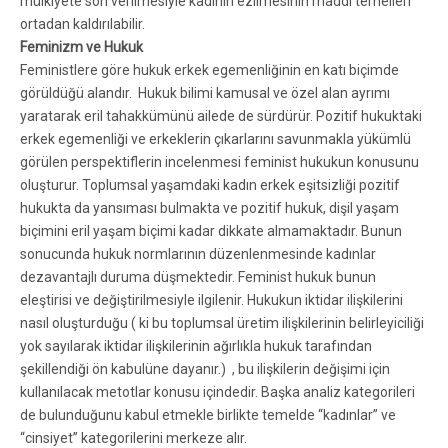
mülkiyete son verilmesiyle kadının ezilmesinin maddi temelleri
ortadan kaldırılabilir.
Feminizm ve Hukuk
Feministlere göre hukuk erkek egemenliğinin en katı biçimde
görüldüğü alandır. Hukuk bilimi kamusal ve özel alan ayrımı
yaratarak eril tahakkümünü ailede de sürdürür. Pozitif hukuktaki
erkek egemenliği ve erkeklerin çıkarlarını savunmakla yükümlü
görülen perspektiflerin incelenmesi feminist hukukun konusunu
oluşturur. Toplumsal yaşamdaki kadın erkek eşitsizliği pozitif
hukukta da yansıması bulmakta ve pozitif hukuk, dişil yaşam
biçimini eril yaşam biçimi kadar dikkate almamaktadır. Bunun
sonucunda hukuk normlarının düzenlenmesinde kadınlar
dezavantajlı duruma düşmektedir. Feminist hukuk bunun
eleştirisi ve değiştirilmesiyle ilgilenir. Hukukun iktidar ilişkilerini
nasıl oluşturduğu ( ki bu toplumsal üretim ilişkilerinin belirleyiciliği
yok sayılarak iktidar ilişkilerinin ağırlıkla hukuk tarafından
şekillendiği ön kabulüne dayanır.) , bu ilişkilerin değişimi için
kullanılacak metotlar konusu içindedir. Başka analiz kategorileri
de bulunduğunu kabul etmekle birlikte temelde “kadınlar” ve
“cinsiyet” kategorilerini merkeze alır.