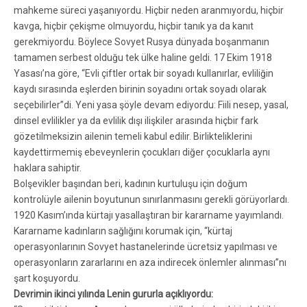
mahkeme süreci yaşanıyordu. Hiçbir neden aranmıyordu, hiçbir
kavga, hiçbir çekişme olmuyordu, hiçbir tanık ya da kanıt
gerekmiyordu. Böylece Sovyet Rusya dünyada boşanmanın
tamamen serbest olduğu tek ülke haline geldi. 17 Ekim 1918
Yasası’na göre, “Evli çiftler ortak bir soyadı kullanırlar, evliliğin
kaydı sırasında eşlerden birinin soyadını ortak soyadı olarak
seçebilirler”di. Yeni yasa şöyle devam ediyordu: Fiili nesep, yasal,
dinsel evlilikler ya da evlilik dışı ilişkiler arasında hiçbir fark
gözetilmeksizin ailenin temeli kabul edilir. Birlikteliklerini
kaydettirmemiş ebeveynlerin çocukları diğer çocuklarla aynı
haklara sahiptir.
Bolşevikler başından beri, kadının kurtuluşu için doğum
kontrolüyle ailenin boyutunun sınırlanmasını gerekli görüyorlardı.
1920 Kasım’ında kürtajı yasallaştıran bir kararname yayımlandı.
Kararname kadınların sağlığını korumak için, “kürtaj
operasyonlarının Sovyet hastanelerinde ücretsiz yapılması ve
operasyonların zararlarını en aza indirecek önlemler alınması”nı
şart koşuyordu.
Devrimin ikinci yılında Lenin gururla açıklıyordu: