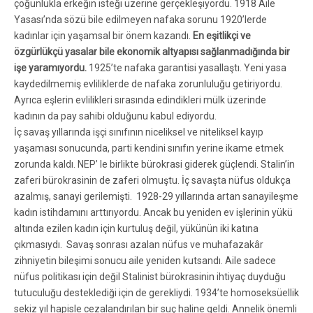
çoğunlukla erkeğin isteği üzerine gerçekleşiyordu. 1918 Aile
Yasası’nda sözü bile edilmeyen nafaka sorunu 1920’lerde
kadınlar için yaşamsal bir önem kazandı.
En eşitlikçi ve
özgürlükçü yasalar bile ekonomik altyapısı sağlanmadığında bir
işe yaramıyordu.
1925’te nafaka garantisi yasallaştı. Yeni yasa
kaydedilmemiş evliliklerde de nafaka zorunluluğu getiriyordu.
Ayrıca eşlerin evlilikleri sırasında edindikleri mülk üzerinde
kadının da pay sahibi olduğunu kabul ediyordu.
İç savaş yıllarında işçi sınıfının niceliksel ve niteliksel kayıp
yaşaması sonucunda, parti kendini sınıfın yerine ikame etmek
zorunda kaldı. NEP’ le birlikte bürokrasi giderek güçlendi. Stalin’in
zaferi bürokrasinin de zaferi olmuştu. İç savaşta nüfus oldukça
azalmış, sanayi gerilemişti. 1928-29 yıllarında artan sanayileşme
kadın istihdamını arttırıyordu. Ancak bu yeniden ev işlerinin yükü
altında ezilen kadın için kurtuluş değil, yükünün iki katına
çıkmasıydı. Savaş sonrası azalan nüfus ve muhafazakâr
zihniyetin bileşimi sonucu aile yeniden kutsandı. Aile sadece
nüfus politikası için değil Stalinist bürokrasinin ihtiyaç duyduğu
tutuculuğu desteklediği için de gerekliydi. 1934’te homoseksüellik
sekiz yıl hapisle cezalandırılan bir suç haline geldi. Annelik önemli