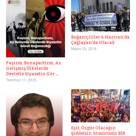
Boğaziçililer 6 Haziran’da
Çağlayan’da Olacak
Mayıs 25, 2018
Faşizm, Bonapartizm, Az
Gelişmiş Ülkelerde
Devletle Siyasetin Gör ...
Temmuz 11, 2025
Eşit, Özgür Olacağız:
Şiddetsiz, Sömürüsüz BİR