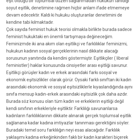
eşit olduğu bir toplumsal düzen sağlanmadan hukukun tanıdığı
soyut eşitlik, denetimine rağmen hiçbir anlam ifade etmemeye
devam edecektir. Kaldı ki hukuku oluşturanlar denetimini de
kendine tabi kılmaktadır.
Çok sayıda feminist hukuk teorisi olmakla birlikte burada sadece
feminist hukuktaki en önemli tartışmaya değineceğim.
Feminizmde iki ana akım olan eşitlikçi ve farklılıklar feminizmi,
hukukun kadının sosyal gerçeklerinin nasıl dikkate alacağı
sorusunun yanıtında da kendini göstermiştir. Eşitlikçiler ( liberal
feministler) haklar konusunda cinsiyetler arası eşitliği savunur.
Eşitlikçi görüşler kadın ve erkek arasındaki farkı sosyal ve
ekonomik eşitsizlikler olarak görür. Oysaki farklı sınıftan iki kadın
arasındaki ekonomik ve sosyal eşitsizliklerle kıyaslandığında aynı
sınıfa mensup kadın-erkek arasındaki eşitsizlik çok daha azdır.
Burada söz konusu olan tüm kadın ve erkeklerin eşitliği değil
kendi sınıfının erkekleriyle eşitliktir. Farklılığı savunanlarsa
kadınların farklılıklarının dikkate alınarak gerçek toplumsal eşitlik
sağlanana kadar kadına imtiyazlar tanınması gerektiğini söyler.
Buradaki temel soru farklılığın neyi esas alacağıdır. Farklılık
yaklaşımı kadına erkeğinkinden faklı bir kadın karakteri biçerek