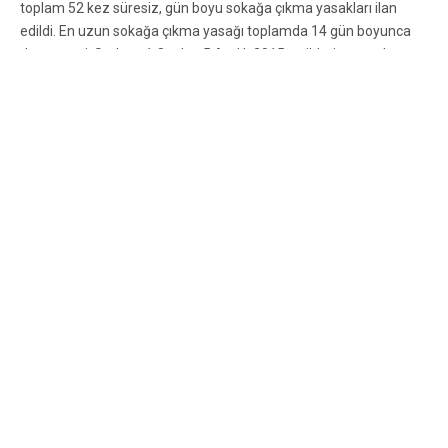
toplam 52 kez süresiz, gün boyu sokağa çıkma yasakları ilan
edildi. En uzun sokağa çıkma yasağı toplamda 14 gün boyunca
devam etti. Sadece 1 Ocak – 5 Aralık 2015 tarihleri arasında
çatışmalar nedeniyle toplamda 523 kişi hayatını kaybetti.
Ölenlerden 352’sini asker ve polislerin kurşunlarına hedef olan
YDG-H militanları ve sivil halk oluşturuyor. Toplamda ölen sivil
sayısının 160 olduğu duyuruldu.
Tüm bunların yanında, hayat Kürt illerinde geride kalanlar için
daha da zor! Sokağa çıkma yasağı ilan edilen bölgelerdeki birçok
mahallede elektrik yok, su yok, temel gıdalara ulaşım son derece
zor. İnsanlar el arabalarıyla yaşayabilecekleri gıdaları temin
etmeye çalışıyorlar. Çoğu evde kurşun delikleri var. İnsanlar,
kurşunlara hedef olmamak için banyolarında uyumaya çalışıyor.
Yaşananları protesto edenler ise biber gazlarıyla, plastik
mermilerle, boyalı sularla sindirilmeye çalışılıyor. Daha dün,
Diyarbakır’da bu zulme dur demek isteyen 2 genç katledildi.
Özgürlük Gelecekmiş!