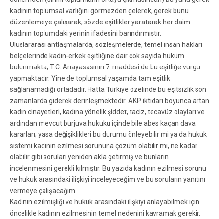
kadının toplumsal varlığını görmezden gelerek, gerek bunu
düzenlemeye çalışarak, sözde eşitlikler yaratarak her daim
kadının toplumdaki yerinin ifadesini barındırmıştır.
Uluslararası antlaşmalarda, sözleşmelerde, temel insan hakları
belgelerinde kadın-erkek eşitliğine dair çok sayıda hüküm
bulunmakta, T.C. Anayasasının 7. maddesi de bu eşitliğe vurgu
yapmaktadır. Yine de toplumsal yaşamda tam eşitlik
sağlanamadığı ortadadır. Hatta Türkiye özelinde bu eşitsizlik son
zamanlarda giderek derinleşmektedir. AKP iktidarı boyunca artan
kadın cinayetleri, kadına yönelik şiddet, taciz, tecavüz olayları ve
ardından mevcut burjuva hukuku içinde bile abes kaçan dava
kararları; yasa değişiklikleri bu durumu önleyebilir mi ya da hukuk
sistemi kadının ezilmesi sorununa çözüm olabilir mi, ne kadar
olabilir gibi soruları yeniden akla getirmiş ve bunların
incelenmesini gerekli kılmıştır. Bu yazıda kadının ezilmesi sorunu
ve hukuk arasındaki ilişkiyi inceleyeceğim ve bu soruların yanıtını
vermeye çalışacağım.
Kadının ezilmişliği ve hukuk arasındaki ilişkiyi anlayabilmek için
öncelikle kadının ezilmesinin temel nedenini kavramak gerekir.