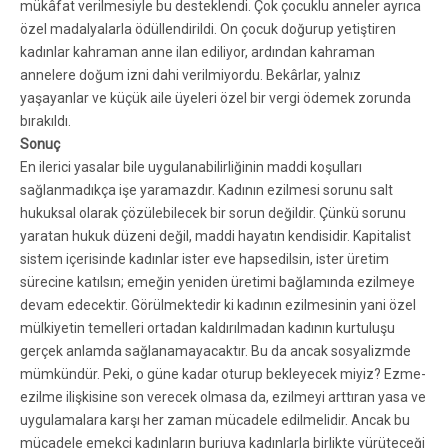
mükâfat verilmesiyle bu desteklendi. Çok çocuklu anneler ayrıca
özel madalyalarla ödüllendirildi. On çocuk doğurup yetiştiren
kadınlar kahraman anne ilan ediliyor, ardından kahraman
annelere doğum izni dahi verilmiyordu. Bekârlar, yalnız
yaşayanlar ve küçük aile üyeleri özel bir vergi ödemek zorunda
bırakıldı.
Sonuç
En ilerici yasalar bile uygulanabilirliğinin maddi koşulları
sağlanmadıkça işe yaramazdır. Kadının ezilmesi sorunu salt
hukuksal olarak çözülebilecek bir sorun değildir. Çünkü sorunu
yaratan hukuk düzeni değil, maddi hayatın kendisidir. Kapitalist
sistem içerisinde kadınlar ister eve hapsedilsin, ister üretim
sürecine katılsın; emeğin yeniden üretimi bağlamında ezilmeye
devam edecektir. Görülmektedir ki kadının ezilmesinin yani özel
mülkiyetin temelleri ortadan kaldırılmadan kadının kurtuluşu
gerçek anlamda sağlanamayacaktır. Bu da ancak sosyalizmde
mümkündür. Peki, o güne kadar oturup bekleyecek miyiz? Ezme-
ezilme ilişkisine son verecek olmasa da, ezilmeyi arttıran yasa ve
uygulamalara karşı her zaman mücadele edilmelidir. Ancak bu
mücadele emekçi kadınların burjuva kadınlarla birlikte yürüteceği