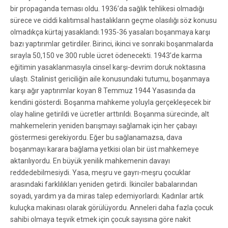
bir propaganda teması oldu. 1936’da sağlık tehlikesi olmadığı
sürece ve ciddi kalıtımsal hastalıkların geçme olasılığı söz konusu
olmadıkça kürtaj yasaklandı.1935-36 yasaları boşanmaya karşı
bazı yaptırımlar getirdiler. Birinci, ikinci ve sonraki boşanmalarda
sırayla 50,150 ve 300 ruble ücret ödenecekti. 1943’de karma
eğitimin yasaklanmasıyla cinsel karşı-devrim doruk noktasına
ulaştı. Stalinist gericiliğin aile konusundaki tutumu, boşanmaya
karşı ağır yaptırımlar koyan 8 Temmuz 1944 Yasasında da
kendini gösterdi. Boşanma mahkeme yoluyla gerçekleşecek bir
olay haline getirildi ve ücretler arttırıldı. Boşanma sürecinde, alt
mahkemelerin yeniden barışmayı sağlamak için her çabayı
göstermesi gerekiyordu. Eğer bu sağlanamazsa, dava
boşanmayı karara bağlama yetkisi olan bir üst mahkemeye
aktarılıyordu. En büyük yenilik mahkemenin davayı
reddedebilmesiydi. Yasa, meşru ve gayrı-meşru çocuklar
arasındaki farklılıkları yeniden getirdi. İkinciler babalarından
soyadı, yardım ya da miras talep edemiyorlardı. Kadınlar artık
kuluçka makinası olarak görülüyordu. Anneleri daha fazla çocuk
sahibi olmaya teşvik etmek için çocuk sayısına göre nakit