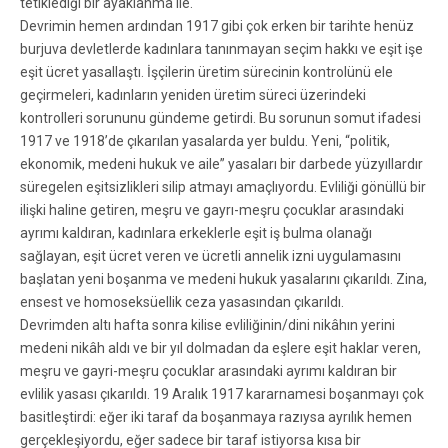
tetiklediği bir ayaklanma ile.
Devrimin hemen ardından 1917 gibi çok erken bir tarihte henüz
burjuva devletlerde kadınlara tanınmayan seçim hakkı ve eşit işe
eşit ücret yasallaştı. İşçilerin üretim sürecinin kontrolünü ele
geçirmeleri, kadınların yeniden üretim süreci üzerindeki
kontrolleri sorununu gündeme getirdi. Bu sorunun somut ifadesi
1917 ve 1918’de çıkarılan yasalarda yer buldu. Yeni, “politik,
ekonomik, medeni hukuk ve aile” yasaları bir darbede yüzyıllardır
süregelen eşitsizlikleri silip atmayı amaçlıyordu. Evliliği gönüllü bir
ilişki haline getiren, meşru ve gayrı-meşru çocuklar arasındaki
ayrımı kaldıran, kadınlara erkeklerle eşit iş bulma olanağı
sağlayan, eşit ücret veren ve ücretli annelik izni uygulamasını
başlatan yeni boşanma ve medeni hukuk yasalarını çıkarıldı. Zina,
ensest ve homoseksüellik ceza yasasından çıkarıldı.
Devrimden altı hafta sonra kilise evliliğinin/dini nikâhın yerini
medeni nikâh aldı ve bir yıl dolmadan da eşlere eşit haklar veren,
meşru ve gayri-meşru çocuklar arasındaki ayrımı kaldıran bir
evlilik yasası çıkarıldı. 19 Aralık 1917 kararnamesi boşanmayı çok
basitleştirdi: eğer iki taraf da boşanmaya razıysa ayrılık hemen
gerçekleşiyordu, eğer sadece bir taraf istiyorsa kısa bir