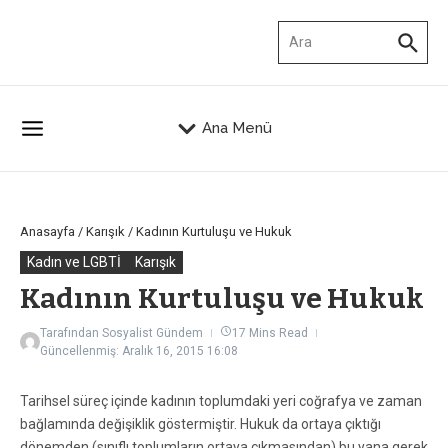
İçeriğe atla
Arama:
Ana Menü
Anasayfa
/
Karışık
/
Kadının Kurtuluşu ve Hukuk
Kadın ve LGBTİ
Karışık
Kadının Kurtuluşu ve Hukuk
Tarafından
Sosyalist Gündem
17 Mins Read
Güncellenmiş: Aralık 16, 2015
16:08
Tarihsel süreç içinde kadının toplumdaki yeri coğrafya ve zaman
bağlamında değişiklik göstermiştir. Hukuk da ortaya çıktığı
dönemden (sınıflı toplumların ortaya çıkmasından) bu yana gerek