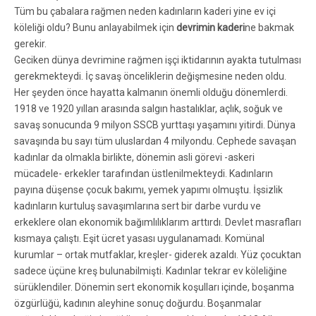
Tüm bu çabalara rağmen neden kadınların kaderi yine ev içi
köleliği oldu? Bunu anlayabilmek için
devrimin kaderi
ne bakmak
gerekir.
Geciken dünya devrimine rağmen işçi iktidarının ayakta tutulması
gerekmekteydi. İç savaş önceliklerin değişmesine neden oldu.
Her şeyden önce hayatta kalmanın önemli olduğu dönemlerdi.
1918 ve 1920 yıllan arasında salgın hastalıklar, açlık, soğuk ve
savaş sonucunda 9 milyon SSCB yurttaşı yaşamını yitirdi. Dünya
savaşında bu sayı tüm uluslardan 4 milyondu. Cephede savaşan
kadınlar da olmakla birlikte, dönemin asli görevi -askeri
mücadele- erkekler tarafından üstlenilmekteydi. Kadınların
payına düşense çocuk bakımı, yemek yapımı olmuştu. İşsizlik
kadınların kurtuluş savaşımlarına sert bir darbe vurdu ve
erkeklere olan ekonomik bağımlılıklarım arttırdı. Devlet masrafları
kısmaya çalıştı. Eşit ücret yasası uygulanamadı. Komünal
kurumlar – ortak mutfaklar, kreşler- giderek azaldı. Yüz çocuktan
sadece üçüne kreş bulunabilmişti. Kadınlar tekrar ev köleliğine
sürüklendiler. Dönemin sert ekonomik koşulları içinde, boşanma
özgürlüğü, kadının aleyhine sonuç doğurdu. Boşanmalar