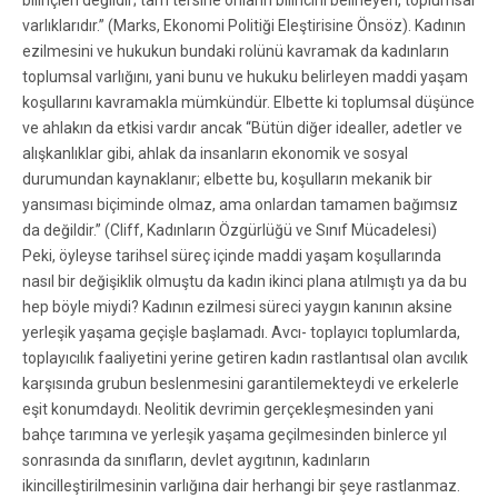
bilinçleri değildir; tam tersine onların bilincini belirleyen, toplumsal
varlıklarıdır.” (Marks, Ekonomi Politiği Eleştirisine Önsöz). Kadının
ezilmesini ve hukukun bundaki rolünü kavramak da kadınların
toplumsal varlığını, yani bunu ve hukuku belirleyen maddi yaşam
koşullarını kavramakla mümkündür. Elbette ki toplumsal düşünce
ve ahlakın da etkisi vardır ancak “Bütün diğer idealler, adetler ve
alışkanlıklar gibi, ahlak da insanların ekonomik ve sosyal
durumundan kaynaklanır; elbette bu, koşulların mekanik bir
yansıması biçiminde olmaz, ama onlardan tamamen bağımsız
da değildir.” (Cliff, Kadınların Özgürlüğü ve Sınıf Mücadelesi)
Peki, öyleyse tarihsel süreç içinde maddi yaşam koşullarında
nasıl bir değişiklik olmuştu da kadın ikinci plana atılmıştı ya da bu
hep böyle miydi? Kadının ezilmesi süreci yaygın kanının aksine
yerleşik yaşama geçişle başlamadı. Avcı- toplayıcı toplumlarda,
toplayıcılık faaliyetini yerine getiren kadın rastlantısal olan avcılık
karşısında grubun beslenmesini garantilemekteydi ve erkelerle
eşit konumdaydı. Neolitik devrimin gerçekleşmesinden yani
bahçe tarımına ve yerleşik yaşama geçilmesinden binlerce yıl
sonrasında da sınıfların, devlet aygıtının, kadınların
ikincilleştirilmesinin varlığına dair herhangi bir şeye rastlanmaz.