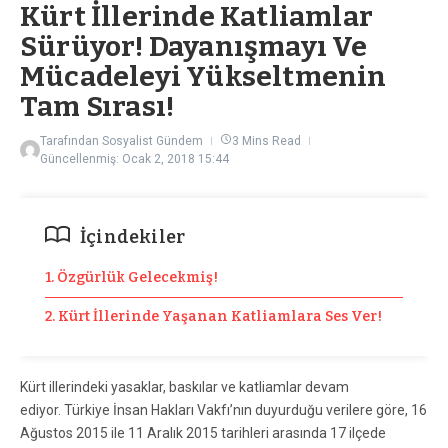
Kürt İllerinde Katliamlar
Sürüyor! Dayanışmayı Ve
Mücadeleyi Yükseltmenin
Tam Sırası!
Tarafından
Sosyalist Gündem
3 Mins Read
Güncellenmiş: Ocak 2, 2018
15:44
İçindekiler
1. Özgürlük Gelecekmiş!
2. Kürt İllerinde Yaşanan Katliamlara Ses Ver!
Kürt illerindeki yasaklar, baskılar ve katliamlar devam
ediyor. Türkiye İnsan Hakları Vakfı’nın duyurduğu verilere göre, 16
Ağustos 2015 ile 11 Aralık 2015 tarihleri arasında 17 ilçede