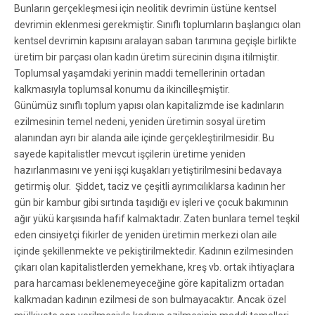
Bunların gerçekleşmesi için neolitik devrimin üstüne kentsel
devrimin eklenmesi gerekmiştir. Sınıflı toplumların başlangıcı olan
kentsel devrimin kapısını aralayan saban tarımına geçişle birlikte
üretim bir parçası olan kadın üretim sürecinin dışına itilmiştir.
Toplumsal yaşamdaki yerinin maddi temellerinin ortadan
kalkmasıyla toplumsal konumu da ikincilleşmiştir.
Günümüz sınıflı toplum yapısı olan kapitalizmde ise kadınların
ezilmesinin temel nedeni, yeniden üretimin sosyal üretim
alanından ayrı bir alanda aile içinde gerçekleştirilmesidir. Bu
sayede kapitalistler mevcut işçilerin üretime yeniden
hazırlanmasını ve yeni işçi kuşakları yetiştirilmesini bedavaya
getirmiş olur. Şiddet, taciz ve çeşitli ayrımcılıklarsa kadının her
gün bir kambur gibi sırtında taşıdığı ev işleri ve çocuk bakımının
ağır yükü karşısında hafif kalmaktadır. Zaten bunlara temel teşkil
eden cinsiyetçi fikirler de yeniden üretimin merkezi olan aile
içinde şekillenmekte ve pekiştirilmektedir. Kadının ezilmesinden
çıkarı olan kapitalistlerden yemekhane, kreş vb. ortak ihtiyaçlara
para harcaması beklenemeyeceğine göre kapitalizm ortadan
kalkmadan kadının ezilmesi de son bulmayacaktır. Ancak özel