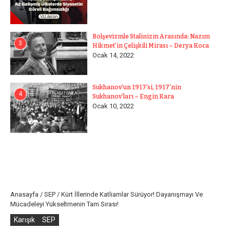
Bolşevizmle Stalinizm Arasında: Nazım
3
Hikmet’in Çelişkili Mirası – Derya Koca
Ocak 14, 2022
Sukhanov’un 1917’si, 1917’nin
4
Sukhanov’ları – Engin Kara
Ocak 10, 2022
Anasayfa
/
SEP
/
Kürt İllerinde Katliamlar Sürüyor! Dayanışmayı Ve
Mücadeleyi Yükseltmenin Tam Sırası!
Karışık
SEP