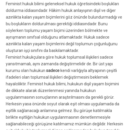
Feminist hukuk bilimi geleneksel hukuk öğretisindeki boşlukları
doldurma iddiasındadır. Hâkim hukuk anlayışının dişil ve diğer
azınlıkta kalan yaşam biçimlerini göz önünde bulundurmadığı ve
bu boşlukların doldurulması gerektiği iddiasındadır. Bunu
söylerken toplumu yaşam biçimi üzerinden bölmekte ve
ayrışmanın sınıfsal olduğunu atlamaktadır. Hukuk sadece
azınlıkta kalan yaşam biçimlerini değil toplumun çoğunluğunu
oluşturan işçi sınıfını da baskılamaktadır.
Feminist hukukçulara göre hukuk toplumsal ilişkileri sadece
yansıtmamalı, aynı zamanda değiştirmelidir de. Bir üst yapı
kurumu olan hukukun
sadece
kendi varlığıyla altyapının çeşitli
ifadeleri olan toplumsal ilişkileri değiştirmesini beklemek
hayalciliktir. Feminist hukuk bilimi, hukukun dişil yaşam biçimini
de dikkate alarak düzenlenmesi yanında hukukun
uygulanmasının sonuçlarının araştırılmasını da gerekli görür.
Herkesin yasa önünde soyut olarak eşit olması uygulamada da
eşitlik sağlanacağı anlamına gelmez. Bu görüşe katılmakla
birlikte eşitliğin hukukun uygulanmasının denetlenmesiyle
sağlanabileceği görüşüne katılmamız mümkün değildir. Herkesin